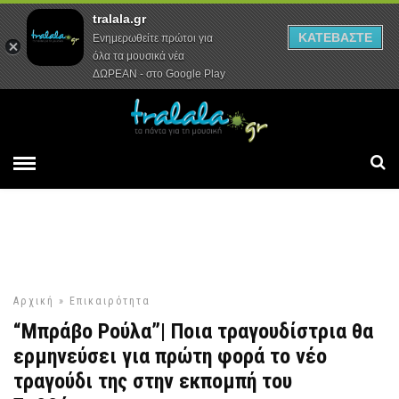
tralala.gr
Αρχική
Συνεντεύξεις
Ρεπορτάζ
ΚΑΤΕΒΑΣΤΕ
Ενημερωθείτε πρώτοι για
όλα τα μουσικά νέα
ΔΩΡΕΑΝ - στο Google Play
Αρχική
»
Επικαιρότητα
“Μπράβο Ρούλα”| Ποια τραγουδίστρια θα
ερμηνεύσει για πρώτη φορά το νέο
τραγούδι της στην εκπομπή του