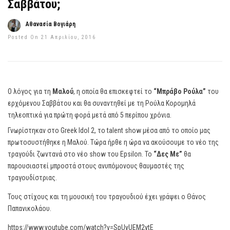
Σαββάτου;
Αθανασία Βογιάρη
Posted On 21 Απριλίου, 2016
Ο λόγος για τη
Μαλού
, η οποία θα επισκεφτεί το
“Μπράβο Ρούλα”
του
ερχόμενου Σαββάτου και θα συναντηθεί με τη Ρούλα Κορομηλά
τηλεοπτικά για πρώτη φορά μετά από 5 περίπου χρόνια.
Γνωρίστηκαν στο Greek Idol 2, το talent show μέσα από το οποίο μας
πρωτοσυστήθηκε η Μαλού. Τώρα ήρθε η ώρα να ακούσουμε το νέο της
τραγούδι ζωντανά στο νέο show του Epsilon. Το
“Δες Με”
θα
παρουσιαστεί μπροστά στους ανυπόμονους θαυμαστές της
τραγουδίστριας.
Τους στίχους και τη μουσική του τραγουδιού έχει γράψει ο Θάνος
Παπανικολάου.
https://www.youtube.com/watch?v=SpUyUEM2ytE