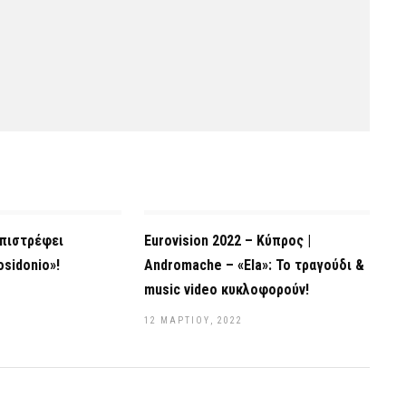
Επιστρέφει
Eurovision 2022 – Κύπρος |
osidonio»!
Andromache – «Ela»: Το τραγούδι &
music video κυκλοφορούν!
12 ΜΑΡΤΊΟΥ, 2022