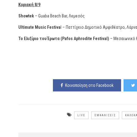
Κυριακή 8/9
Showtek
– Guaba Beach Bar, Λεμεσός
Ultimate Music Festiva
l – Παττίχειο Δημοτικό Αμφιθέατρο, Λάρν
Το Ελιξίριο του Έρωτα (Pafos Aphrodite Festival)
– Μεσαιωνικό 
Κοινοποίηση στο Facebook
LIVE
ΕΜΦΑΝΊΣΕΙΣ
ΚΑΛΟΚΑ