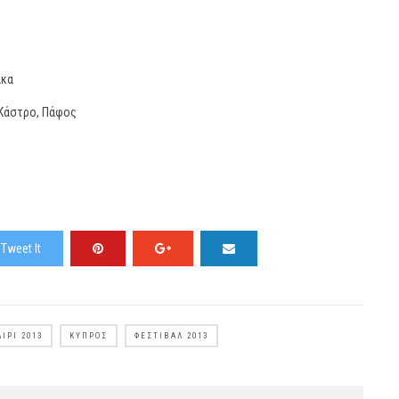
ακα
Κάστρο, Πάφος
Tweet It
ΊΡΙ 2013
ΚΎΠΡΟΣ
ΦΕΣΤΙΒΆΛ 2013