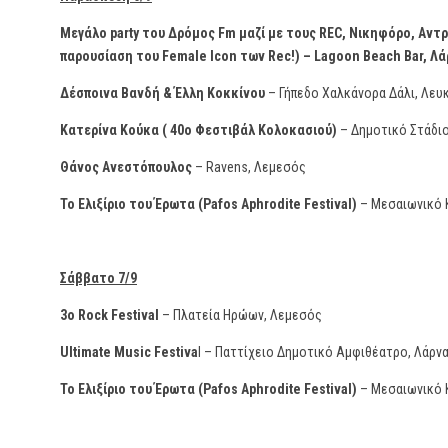
Μεγάλο party του Δρόμος Fm μαζί με τους REC, Νικηφόρο, Αντρέ
παρουσίαση του Female Icon των Rec!) – Lagoon Βeach Bar, Λ
Δέσποινα Βανδή & Έλλη Κοκκίνου
– Γήπεδο Χαλκάνορα Δάλι, Λευ
Κατερίνα Κούκα ( 40ο Φεστιβάλ Κολοκασιού)
– Δημοτικό Στάδι
Θάνος Ανεστόπουλος
– Ravens, Λεμεσός
Το Ελιξίριο του Έρωτα (Pafos Aphrodite Festival)
– Μεσαιωνικό 
Σάββατο 7/9
3o Rock Festival
– Πλατεία Ηρώων, Λεμεσός
Ultimate Music Festiva
l – Παττίχειο Δημοτικό Αμφιθέατρο, Λάρν
Το Ελιξίριο του Έρωτα (Pafos Aphrodite Festival)
– Μεσαιωνικό 