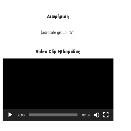
Διαφήμιση
[adrotate group="5"]
Video Clip Εβδομάδας
Πρόγραμμα
Αναπαραγωγής
Βίντεο
00:00
02:36