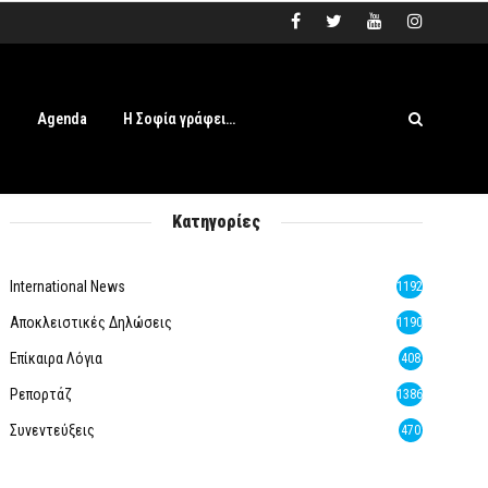
s
Agenda
Η Σοφία γράφει…
Κατηγορίες
International News
1192
Αποκλειστικές Δηλώσεις
1190
Επίκαιρα Λόγια
408
Ρεπορτάζ
1386
Συνεντεύξεις
470