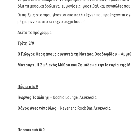
όλα τα μουσικά δρώμενα, εμφανίσεις, φεστιβάλ και συναυλίες που 
Οι αφίξεις στο νησί, γίνονται απο καλλιτέχνες που προέρχονται σχ
μέχρι jazz και απο έντεχνο μέχρι house!
Δείτε το πρόγραμμα:
Τρίτη 3/9
Ο Γιώργος Θεοφάνους συναντά τη Νατάσα Θεοδωρίδου –
Αμφιθ
Μότσαρτ, Η Ζωή ενός Μύθου που Σημάδεψε την Ιστορία της Μ
Πέμπτη 5/9
Γιώργος Τσαλίκης
– Occhio Lounge, Λευκωσία
Θάνος Ανεστόπούλος
– Neverland Rock Bar, Λευκωσία
Παρασκευή 6/9