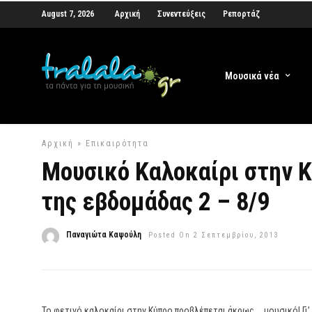
August 7, 2026
Αρχική
Συνεντεύξεις
Ρεπορτάζ
Μουσικά νέα
Αρχική
»
Επικαιρότητα
Μουσικό Καλοκαίρι στην Κ
της εβδομάδας 2 – 8/9
Παναγιώτα Καψούλη
Posted On 2 Σεπτεμβρίου, 2013
Το φετινό καλοκαίρι στην Κύπρο προβλέπεται άκρως … μουσικό! Γι