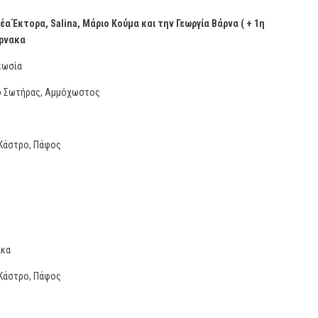
α Έκτορα, Salina, Μάριο Κούμα και την Γεωργία Βάρνα ( + 1η
άρνακα
κωσία
ο Σωτήρας, Αμμόχωστος
Κάστρο, Πάφος
ακα
Κάστρο, Πάφος