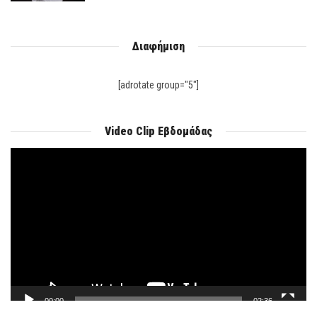
Διαφήμιση
[adrotate group="5"]
Video Clip Εβδομάδας
Πρόγραμμα
Αναπαραγωγής
Βίντεο
00:00
02:36