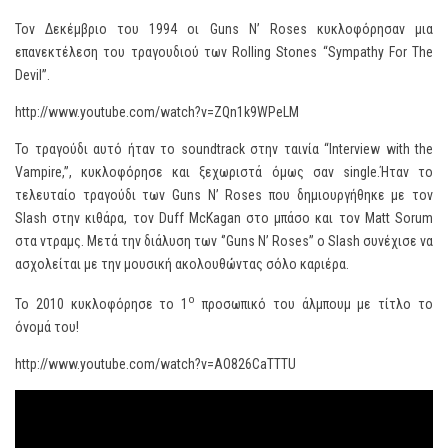
Τον Δεκέμβριο του 1994 οι Guns N’ Roses κυκλοφόρησαν μια
επανεκτέλεση του τραγουδιού των Rolling Stones “Sympathy For The
Devil”.
http://www.youtube.com/watch?v=ZQn1k9WPeLM
Το τραγούδι αυτό ήταν το soundtrack στην ταινία “Interview with the
Vampire,”, κυκλοφόρησε και ξεχωριστά όμως σαν single.Ήταν το
τελευταίο τραγούδι των Guns N’ Roses που δημιουργήθηκε με τον
Slash στην κιθάρα, τον Duff McKagan στο μπάσο και τον Matt Sorum
στα ντραμς. Μετά την διάλυση των ‘’Guns N’ Roses’’ ο Slash συνέχισε να
ασχολείται με την μουσική ακολουθώντας σόλο καριέρα.
ο
Το 2010 κυκλοφόρησε το 1
προσωπικό του άλμπουμ με τίτλο το
όνομά του!
http://www.youtube.com/watch?v=AO826CaTTTU