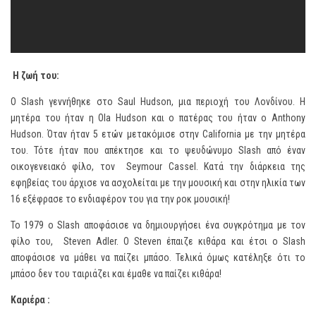
Η ζωή του:
Ο Slash γεννήθηκε στο Saul Hudson, μια περιοχή του Λονδίνου. Η
μητέρα του ήταν η Ola Hudson και ο πατέρας του ήταν ο Anthony
Hudson. Όταν ήταν 5 ετών μετακόμισε στην California με την μητέρα
του. Τότε ήταν που απέκτησε και το ψευδώνυμο Slash από έναν
οικογενειακό φίλο, τον Seymour Cassel. Κατά την διάρκεια της
εφηβείας του άρχισε να ασχολείται με την μουσική και στην ηλικία των
16 εξέφρασε το ενδιαφέρον του για την ροκ μουσική!
Το 1979 ο Slash αποφάσισε να δημιουργήσει ένα συγκρότημα με τον
φίλο του, Steven Adler. Ο Steven έπαιζε κιθάρα και έτσι ο Slash
αποφάσισε να μάθει να παίζει μπάσο. Τελικά όμως κατέληξε ότι το
μπάσο δεν του ταιριάζει και έμαθε να παίζει κιθάρα!
Καριέρα :