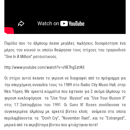
Παρόλο που το άλμπουμ έκανε μεγάλες πωλήσεις δυσαρέστησε ένα
μέρος του κοινού οι οποίοι θεώρησαν τους στίχους του τραγουδιού
“One In A Million” ρατσιστικούς.
http://www.youtube.com/watch?v=s9B7hgSztA0
Οι στίχοι αυτοί έκαναν το γκρουπ να διαγραφεί από το πρόγραμμα για
την επερχόμενη συναυλία τους το 1989 στο Radio City Music Hall, στην
Νέα Υόρκη. Με αρκετά κομμάτια που έφταναν για 2 ακόμα άλμπουμ το
γκρουπ κυκλοφόρησε τα “Use Your Illusion’’ και “Use Your Illusion II’’
στις 17 Σεπτεμβρίου του 1991. Οι Guns N’ Roses συνόδευσαν τα
συγκεκριμένα άλμπουμ με αρκετά βίντεο κλιπς ανάμεσα στα οποία
περιλαμβάνονται τα: “Don’t Cry’’, “November Rain”, και το “Estranged”,
μερικά από τα ακριβότερα βίντεο που φτιάχτηκαν ποτέ!