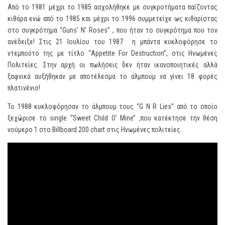
Από το 1981 μέχρι το 1985 ασχολήθηκε με συγκροτήματα παίζοντας
κιθάρα ενώ από το 1985 και μέχρι το 1996 συμμετείχε ως κιθαρίστας
στο συγκρότημα ‘’Guns’ N’ Roses’’ , που ήταν το συγκρότημα που τον
ανέδειξε! Στις 21 Ιουλίου του 1987 η μπάντα κυκλοφόρησε το
ντεμπούτο της με τίτλο “Appetite For Destruction”, στις Ηνωμένες
Πολιτείες. Στην αρχή οι πωλήσεις δεν ήταν ικανοποιητικές αλλά
ξαφνικά αυξήθηκαν με αποτέλεσμα το άλμπουμ να γίνει 18 φορές
πλατινένιο!
Το 1988 κυκλοφόρησαν το άλμπουμ τους “G N R Lies’’ από το οποίο
ξεχώρισε το single “Sweet Child O’ Mine’’ ,που κατέκτησε την θέση
νούμερο 1 στο Billboard 200 chart στις Ηνωμένες πολιτείες.