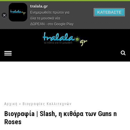
tralala.gr
Αρχική
Συνεντεύξεις
Ρεπορτάζ
ΚΑΤΕΒΑΣΤΕ
Ενημερωθείτε πρώτοι για
όλα τα μουσικά νέα
ΔΩΡΕΑΝ - στο Google Play
Αρχική
»
Βιογραφίες Καλλιτεχνών
Βιογραφίa | Slash, η κιθάρα των Guns n
Roses