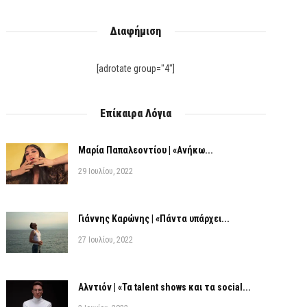
Διαφήμιση
[adrotate group="4"]
Επίκαιρα Λόγια
Μαρία Παπαλεοντίου | «Ανήκω...
29 Ιουλίου, 2022
Γιάννης Καρώνης | «Πάντα υπάρχει...
27 Ιουλίου, 2022
Αλντιόν | «Τα talent shows και τα social...