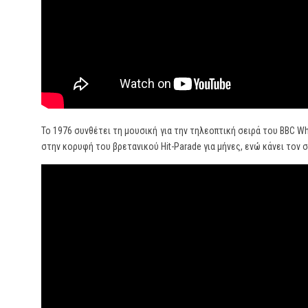
Το 1976 συνθέτει τη μουσική για την τηλεοπτική σειρά του ΒΒC Wh
στην κορυφή του βρετανικού Hit-Parade για μήνες, ενώ κάνει τον