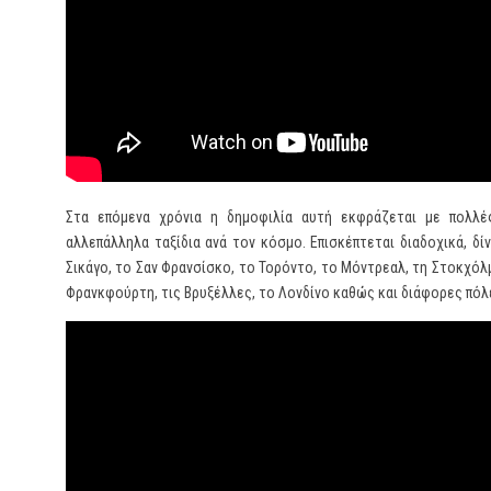
Στα επόμενα χρόνια η δημοφιλία αυτή εκφράζεται με πολλές
αλλεπάλληλα ταξίδια ανά τον κόσμο. Επισκέπτεται διαδοχικά, δί
Σικάγο, το Σαν Φρανσίσκο, το Τορόντο, το Μόντρεαλ, τη Στοκχόλμ
Φρανκφούρτη, τις Βρυξέλλες, το Λονδίνο καθώς και διάφορες πόλ