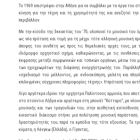
Το 1969 επιστρέφει στην Αθήνα για να συμβάλει με τα έργα του σ
κίνηση για την τέχνη και τη χρησιμότητά της και αναζητεί τη
περιβάλλον.
Με την είσοδο της δεκαετίας του ’70, υλοποιεί το μουσικό του 
ως νέα πρόταση και τομή για τη μέχρι τότε ελληνική μουσική π
άποψης του συνθέτη ως προς τις θεμελιακές αρχές τους, με το
ιδιόμορφο ορχηστικό σχήμα, καθιερώνοντας, με τις συνθέσει
έκφρασης μεταξύ συμφωνικών και τοπικών οργάνων, μέσω του με
των ηχοχρωμάτων της διάφανης ενορχήστρωσής του. Παράλληλα,
«σχεδιασμό του μέλλοντος, με ενδοσκόπηση, μελέτη και πλη
επιλεγμένες σύγχρονες πληροφορίες τέχνης». Η πρότασή του αυτή 
Λίγο αργότερα ιδρύει την ορχήστρα Παλίντονος αρμονία, που αποτ
στο στούντιο Λήδρα και αργότερα στη μπουάτ “Κύτταρο”, με νέου
μουσικής και των τραγουδιών του, στην αισθητική κατεύθυνση 
εικαστικό διάκοσμο στήνει μια πολύτροπη μουσική παράσταση.
δραστηριότητάς του, παρά τα εμπόδια της τότε εξουσίας. Τα τρα
κύματα, η Λένγκω (Ελλάδα), ο Γίγαντας,