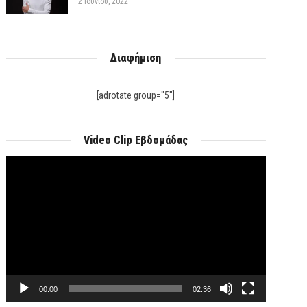
2 Ιουνίου, 2022
Διαφήμιση
[adrotate group="5"]
Video Clip Εβδομάδας
Πρόγραμμα
Αναπαραγωγής
Βίντεο
00:00
02:36