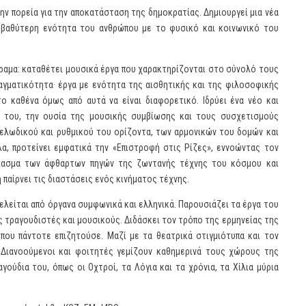
την πορεία για την αποκατάσταση της δημοκρατίας. Δημιουργεί μια νέα
ν βαθύτερη ενότητα του ανθρώπου με το φυσικό και κοινωνικό του
όραμα: καταθέτει μουσικά έργα που χαρακτηρίζονται στο σύνολό τους
ραγματικότητα· έργα με ενότητα της αισθητικής και της φιλοσοφικής
 καθένα όμως από αυτά να είναι διαφορετικό. Ιδρύει ένα νέο και
ς του, την ουσία της μουσικής συμβίωσης και τους συσχετισμούς
λωδικού και ρυθμικού του ορίζοντα, των αρμονικών του δομών και
 προτείνει εμφατικά την «Επιστροφή στις Ρίζες», εννοώντας τον
σίασμα των άφθαρτων πηγών της ζωντανής τέχνης του κόσμου και
παίρνει τις διαστάσεις ενός κινήματος τέχνης.
ελείται από όργανα συμφωνικά και ελληνικά. Παρουσιάζει τα έργα του
ς τραγουδιστές και μουσικούς. Διδάσκει τον τρόπο της ερμηνείας της
που πάντοτε επιζητούσε. Μαζί με τα θεατρικά στιγμιότυπα και τον
 Διανοούμενοι και φοιτητές γεμίζουν καθημερινά τους χώρους της
γούδια του, όπως οι Οχτροί, τα Λόγια και τα χρόνια, τα Χίλια μύρια