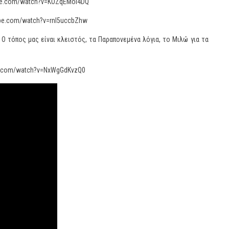
ube.com/watch?v=KOZqEMol4DQ
ube.com/watch?v=rnl5uccbZhw
Ο τόπος μας είναι κλειστός, τα Παραπονεμένα λόγια, το Μιλώ για τα
be.com/watch?v=NxWgGdKvzQ0