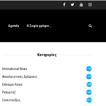
s
Agenda
Η Σοφία γράφει…
Κατηγορίες
International News
1192
Αποκλειστικές Δηλώσεις
1190
Επίκαιρα Λόγια
408
Ρεπορτάζ
1386
Συνεντεύξεις
470