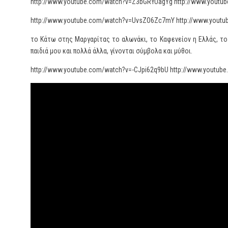
http://www.youtube.com/watch?v=Z3bGRYUagYg http://www.yout
http://www.youtube.com/watch?v=UvsZO6Zc7mY http://www.yout
το Κάτω στης Μαργαρίτας το αλωνάκι, το Καφενείον η Ελλάς, το 
παιδιά μου και πολλά άλλα, γίνονται σύμβολα και μύθοι.
http://www.youtube.com/watch?v=-CJpi62q9bU http://www.youtu