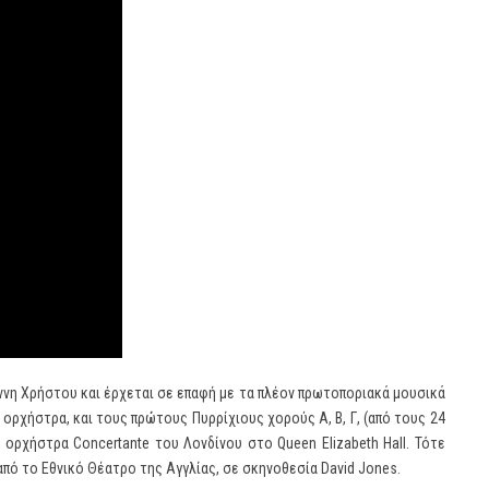
ιάννη Χρήστου και έρχεται σε επαφή με τα πλέον πρωτοποριακά μουσικά
ορχήστρα, και τους πρώτους Πυρρίχιους χορούς Α, Β, Γ, (από τους 24
ν ορχήστρα Concertante του Λονδίνου στο Queen Elizabeth Hall. Τότε
ι από το Εθνικό Θέατρο της Αγγλίας, σε σκηνοθεσία David Jones.