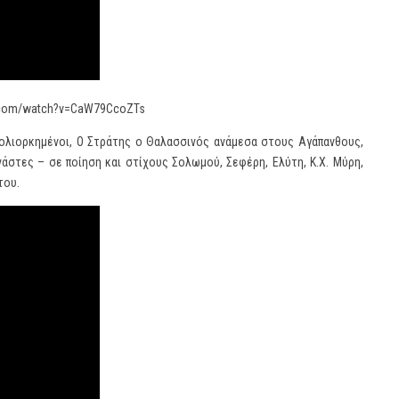
be.com/watch?v=CaW79CcoZTs
Πολιορκημένοι, Ο Στράτης ο Θαλασσινός ανάμεσα στους Αγάπανθους,
νάστες – σε ποίηση και στίχους Σολωμού, Σεφέρη, Ελύτη, Κ.Χ. Μύρη,
του.