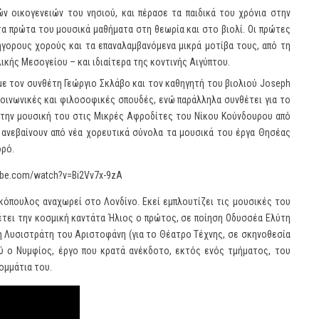
ών οικογενειών του νησιού, και πέρασε τα παιδικά του χρόνια στην
 τα πρώτα του μουσικά μαθήματα στη θεωρία και στο βιολί. Οι πρώτες
ήγορους χορούς και τα επαναλαμβανόμενα μικρά μοτίβα τους, από τη
ικής Μεσογείου – και ιδιαίτερα της κοντινής Αιγύπτου.
με τον συνθέτη Γεώργιο Σκλάβο και τον καθηγητή του βιολιού Joseph
α κοινωνικές και φιλοσοφικές σπουδές, ενώ παράλληλα συνθέτει για το
α την μουσική του στις Μικρές Αφροδίτες του Νίκου Κούνδουρου από
 ανεβαίνουν από νέα χορευτικά σύνολα τα μουσικά του έργα Θησέας
ορό.
ube.com/watch?v=Bi2Vv7x-9zA
ρκόπουλος αναχωρεί στο Λονδίνο. Εκεί εμπλουτίζει τις μουσικές του
νθέτει την κοσμική καντάτα Ήλιος ο πρώτος, σε ποίηση Οδυσσέα Ελύτη
 τη Λυσιστράτη του Αριστοφάνη (για το Θέατρο Τέχνης, σε σκηνοθεσία
ύ ο Νυμφίος, έργο που κρατά ανέκδοτο, εκτός ενός τμήματος, του
ομμάτια του.