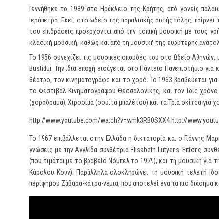
Γεννήθηκε το 1939 στο Ηράκλειο της Κρήτης, από γονείς παλαι
Ιεράπετρα. Εκεί, στο ωδείο της παραλιακής αυτής πόλης, παίρνει
του επιδράσεις προέρχονται από την τοπική μουσική με τους γρ
κλασική μουσική, καθώς και από τη μουσική της ευρύτερης ανατολ
Το 1956 συνεχίζει τις μουσικές σπουδές του στο Ωδείο Αθηνών, 
Bustidui. Την ίδια εποχή εισάγεται στο Πάντειο Πανεπιστήμιο γι
θέατρο, τον κινηματογράφο και το χορό. Το 1963 βραβεύεται γι
το Φεστιβάλ Κινηματογράφου Θεσσαλονίκης, και τον ίδιο χρόνο
(χορόδραμα), Χιροσίμα (σουίτα μπαλέτου) και τα Τρία σκίτσα για χ
http://www.youtube.com/watch?v=wmk3RBOSXX4 http://www.yout
Το 1967 επιβάλλεται στην Ελλάδα η δικτατορία και ο Γιάννης Μα
γνώσεις με την Αγγλίδα συνθέτρια Elisabeth Lutyens. Επίσης συ
(που τιμάται με το βραβείο Νόμπελ το 1979), και τη μουσική για
Κάρολου Κουν). Παράλληλα ολοκληρώνει τη μουσική τελετή Ιδο
περίφημου Ζάβαρα-κάτρα-νέμια, που αποτελεί ένα τα πιο διάσημα κ