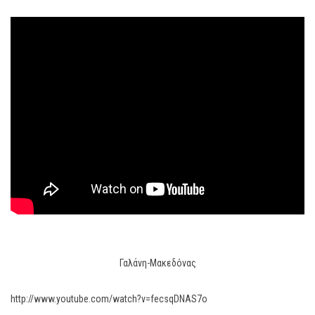
Γαλάνη-Μακεδόνας
http://www.youtube.com/watch?v=fecsqDNAS7o