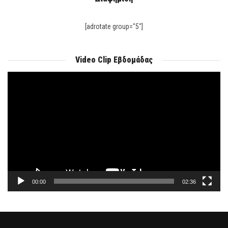
[adrotate group="5"]
Video Clip Εβδομάδας
Πρόγραμμα
Αναπαραγωγής
Βίντεο
00:00
02:36