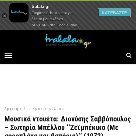
tralala.gr
Αρχική
Συνεντεύξεις
Ρεπορτάζ
ΚΑΤΕΒΑΣΤΕ
Ενημερωθείτε πρώτοι για
όλα τα μουσικά νέα
ΔΩΡΕΑΝ - στο Google Play
Αρχική
»
Στο Χρονοντούλαπο
Μουσικά ντουέτα: Διονύσης Σαββόπουλος
– Σωτηρία Μπέλλου ’’Ζεϊμπέκικο (Με