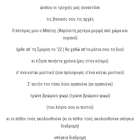
ώσπου οι τροχιές μας συναντάνε
τις βασικές σου τις αρχές
Ο πατέρας μου ο Μπάτης (Απρόσιτη μητέρα μορφή από χώμα και
ουρανό)
ήρθε απ’ τη Σμύρνη το ’22 ( θα χαθώ απ’τα μάτια σου τα δυο)
κι έζησε πενήντα χρόνια (μες στον κόσμο)
σ’ ένα κατώι μυστικό (σαν πρόσφυγας σ’ένα κατώι μυστικό)
Σ’ αυτόν τον τόπο όσοι αγαπούνε (αν αγαπούνε)
τρώνε βρώμικο ψωμί (τρώνε βρώμικο ψωμί)
(του λόγου σου οι πιστοί)
κι οι πόθοι τούς ακολουθούνε (κι οι πόθοι τούς ακολουθούνε υπόγεια
διαδρομή)
υπόγεια διαδρομή