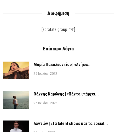
Διαφήμιση
[adrotate group="4"]
Επίκαιρα Λόγια
Μαρία Παπαλεοντίου | «Ανήκω...
29 Ιουλίου, 2022
Γιάννης Καρώνης | «Πάντα υπάρχει...
27 Ιουλίου, 2022
Αλντιόν | «Τα talent shows και τα social...