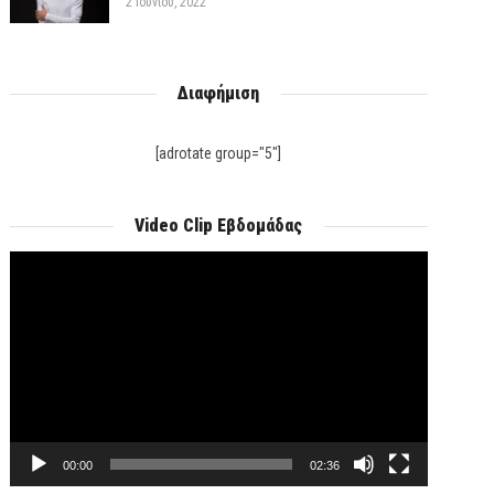
2 Ιουνίου, 2022
Διαφήμιση
[adrotate group="5"]
Video Clip Εβδομάδας
Πρόγραμμα
Αναπαραγωγής
Βίντεο
00:00
02:36