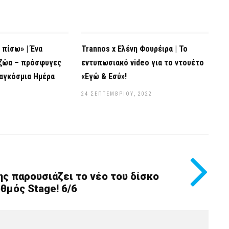
 πίσω» | Ένα
Trannos x Ελένη Φουρέιρα | Το
 ζώα – πρόσφυγες
εντυπωσιακό video για το ντουέτο
αγκόσμια Ημέρα
«Εγώ & Εσύ»!
24 ΣΕΠΤΕΜΒΡΊΟΥ, 2022
2
ς παρουσιάζει το νέο του δίσκο
θμός Stage! 6/6