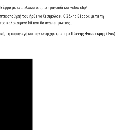
 Βέρρο
με ένα ολοκαίνουριο τραγούδι και video clip!
οπτικοποίησή του ήρθε να ξεσηκώσει. Ο Σάκης Βέρρος μετά τη
υτο καλοκαιρινό hit που θα ανάψει φωτιές…
ική, τη παραγωγή και την ενορχήστρωση ο
Γιάννης Φουστέρης
( Fus).