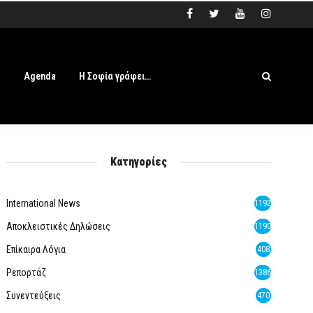
s
Agenda
Η Σοφία γράφει…
Κατηγορίες
International News
1192
Αποκλειστικές Δηλώσεις
1190
Επίκαιρα Λόγια
408
Ρεπορτάζ
1386
Συνεντεύξεις
470