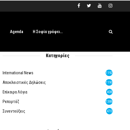
s
Agenda
Η Σοφία γράφει…
Κατηγορίες
International News
1192
Αποκλειστικές Δηλώσεις
1190
Επίκαιρα Λόγια
408
Ρεπορτάζ
1386
Συνεντεύξεις
470