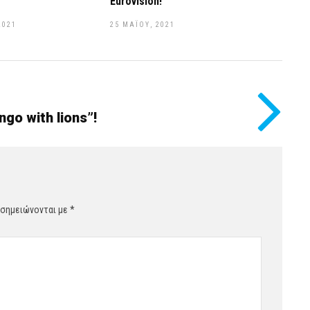
Eurovision!
2021
25 ΜΑΪ́ΟΥ, 2021
go with lions”!
 σημειώνονται με
*