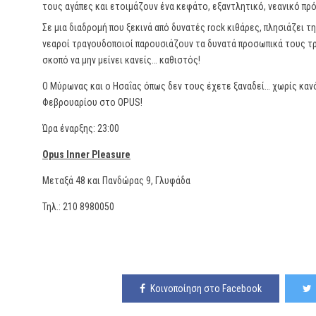
τους αγάπες και ετοιμάζουν ένα κεφάτο, εξαντλητικό, νεανικό πρό
Σε μια διαδρομή που ξεκινά από δυνατές rock κιθάρες, πλησιάζει τη
νεαροί τραγουδοποιοί παρουσιάζουν τα δυνατά προσωπικά τους τρ
σκοπό να μην μείνει κανείς… καθιστός!
Ο Μύρωνας και ο Ησαΐας όπως δεν τους έχετε ξαναδεί… χωρίς κανό
Φεβρουαρίου στο OPUS!
Ώρα έναρξης: 23:00
Opus Inner Pleasure
Μεταξά 48 και Πανδώρας 9, Γλυφάδα
Τηλ.: 210 8980050
Κοινοποίηση στο Facebook