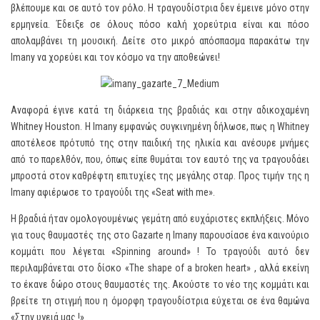
βλέπουμε και σε αυτό τον ρόλο. Η τραγουδίστρια δεν έμεινε μόνο στην
ερμηνεία. Έδειξε σε όλους πόσο καλή χορεύτρια είναι και πόσο
απολαμβάνει τη μουσική. Δείτε στο μικρό απόσπασμα παρακάτω την
Imany να χορεύει και τον κόσμο να την αποθεώνει!
Αναφορά έγινε κατά τη διάρκεια της βραδιάς και στην αδικοχαμένη
Whitney Houston. Η Imany εμφανώς συγκινημένη δήλωσε, πως η Whitney
αποτέλεσε πρότυπό της στην παιδική της ηλικία και ανέσυρε μνήμες
από το παρελθόν, που, όπως είπε θυμάται τον εαυτό της να τραγουδάει
μπροστά στον καθρέφτη επιτυχίες της μεγάλης σταρ. Προς τιμήν της η
Imany αφιέρωσε το τραγούδι της «Seat with me».
Η βραδιά ήταν ομολογουμένως γεμάτη από ευχάριστες εκπλήξεις. Μόνο
για τους θαυμαστές της στο Gazarte η Imany παρουσίασε ένα καινούριο
κομμάτι που λέγεται «Spinning around» ! Το τραγούδι αυτό δεν
περιλαμβάνεται στο δίσκο «The shape of a broken heart» , αλλά εκείνη
το έκανε δώρο στους θαυμαστές της. Ακούστε το νέο της κομμάτι και
βρείτε τη στιγμή που η όμορφη τραγουδίστρια εύχεται σε ένα θαμώνα
«Στην υγειά μας !»..