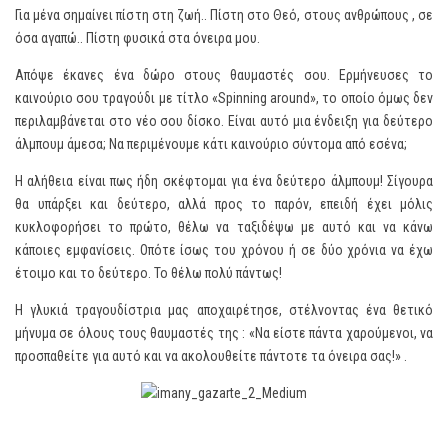
Για μένα σημαίνει πίστη στη ζωή.. Πίστη στο Θεό, στους ανθρώπους , σε
όσα αγαπώ.. Πίστη φυσικά στα όνειρα μου.
Απόψε έκανες ένα δώρο στους θαυμαστές σου. Ερμήνευσες το
καινούριο σου τραγούδι με τίτλο «Spinning around», το οποίο όμως δεν
περιλαμβάνεται στο νέο σου δίσκο. Είναι αυτό μια ένδειξη για δεύτερο
άλμπουμ άμεσα; Να περιμένουμε κάτι καινούριο σύντομα από εσένα;
Η αλήθεια είναι πως ήδη σκέφτομαι για ένα δεύτερο άλμπουμ! Σίγουρα
θα υπάρξει και δεύτερο, αλλά προς το παρόν, επειδή έχει μόλις
κυκλοφορήσει το πρώτο, θέλω να ταξιδέψω με αυτό και να κάνω
κάποιες εμφανίσεις. Οπότε ίσως του χρόνου ή σε δύο χρόνια να έχω
έτοιμο και το δεύτερο. Το θέλω πολύ πάντως!
Η γλυκιά τραγουδίστρια μας αποχαιρέτησε, στέλνοντας ένα θετικό
μήνυμα σε όλους τους θαυμαστές της : «Να είστε πάντα χαρούμενοι, να
προσπαθείτε για αυτό και να ακολουθείτε πάντοτε τα όνειρα σας!» .