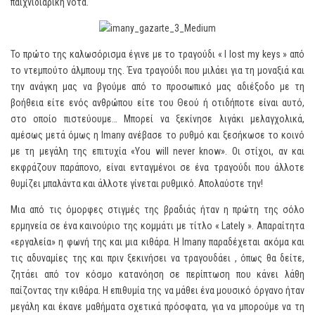
παιχνιδιάρικη νότα.
Το πρώτο της καλωσόρισμα έγινε με το τραγούδι « I lost my keys » από
το ντεμπούτο άλμπουμ της. Ένα τραγούδι που μιλάει για τη μοναξιά και
την ανάγκη μας να βγούμε από το προσωπικό μας αδιέξοδο με τη
βοήθεια είτε ενός ανθρώπου είτε του Θεού ή οτιδήποτε είναι αυτό,
στο οποίο πιστεύουμε… Μπορεί να ξεκίνησε λιγάκι μελαγχολικά,
αμέσως μετά όμως η Imany ανέβασε το ρυθμό και ξεσήκωσε το κοινό
με τη μεγάλη της επιτυχία «You will never know». Οι στίχοι, αν και
εκφράζουν παράπονο, είναι ενταγμένοι σε ένα τραγούδι που άλλοτε
θυμίζει μπαλάντα και άλλοτε γίνεται ρυθμικό. Απολαύστε την!
Μια από τις όμορφες στιγμές της βραδιάς ήταν η πρώτη της σόλο
ερμηνεία σε ένα καινούριο της κομμάτι με τίτλο « Lately ». Απαραίτητα
«εργαλεία» η φωνή της και μια κιθάρα. Η Imany παραδέχεται ακόμα και
τις αδυναμίες της και πριν ξεκινήσει να τραγουδάει , όπως θα δείτε,
ζητάει από τον κόσμο κατανόηση σε περίπτωση που κάνει λάθη
παίζοντας την κιθάρα. Η επιθυμία της να μάθει ένα μουσικό όργανο ήταν
μεγάλη και έκανε μαθήματα σχετικά πρόσφατα, για να μπορούμε να τη