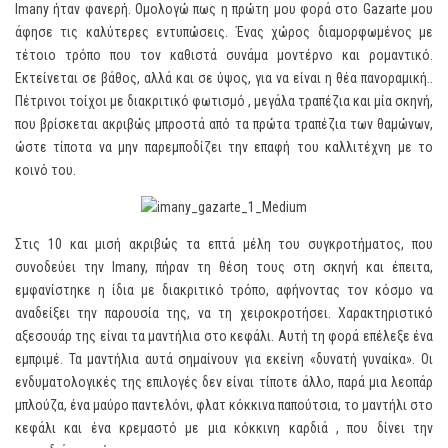
Imany ήταν φανερή. Ομολογώ πως η πρώτη μου φορά στο Gazarte μου
άφησε τις καλύτερες εντυπώσεις. Ένας χώρος διαμορφωμένος με
τέτοιο τρόπο που τον καθιστά συνάμα μοντέρνο και ρομαντικό.
Εκτείνεται σε βάθος, αλλά και σε ύψος, για να είναι η θέα πανοραμική..
Πέτρινοι τοίχοι με διακριτικό φωτισμό , μεγάλα τραπέζια και μία σκηνή,
που βρίσκεται ακριβώς μπροστά από τα πρώτα τραπέζια των θαμώνων,
ώστε τίποτα να μην παρεμποδίζει την επαφή του καλλιτέχνη με το
κοινό του.
Στις 10 και μισή ακριβώς τα επτά μέλη του συγκροτήματος, που
συνοδεύει την Imany, πήραν τη θέση τους στη σκηνή και έπειτα,
εμφανίστηκε η ίδια με διακριτικό τρόπο, αφήνοντας τον κόσμο να
αναδείξει την παρουσία της, να τη χειροκροτήσει. Χαρακτηριστικό
αξεσουάρ της είναι τα μαντήλια στο κεφάλι. Αυτή τη φορά επέλεξε ένα
εμπριμέ. Τα μαντήλια αυτά σημαίνουν για εκείνη «δυνατή γυναίκα». Οι
ενδυματολογικές της επιλογές δεν είναι τίποτε άλλο, παρά μια λεοπάρ
μπλούζα, ένα μαύρο παντελόνι, φλατ κόκκινα παπούτσια, το μαντήλι στο
κεφάλι και ένα κρεμαστό με μια κόκκινη καρδιά , που δίνει την