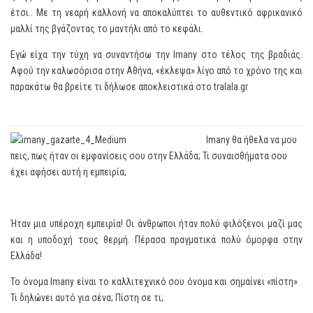
έτσι.. Με τη νεαρή καλλονή να αποκαλύπτει το αυθεντικό αφρικανικό
μαλλί της βγάζοντας το μαντήλι από το κεφάλι.
Εγώ είχα την τύχη να συναντήσω την Imany στο τέλος της βραδιάς.
Αφού την καλωσόρισα στην Αθήνα, «έκλεψα» λίγο από το χρόνο της και
παρακάτω θα βρείτε τι δήλωσε αποκλειστικά στο tralala.gr
Imany θα ήθελα να μου
πεις, πως ήταν οι εμφανίσεις σου στην Ελλάδα; Τι συναισθήματα σου
έχει αφήσει αυτή η εμπειρία;
Ήταν μια υπέροχη εμπειρία! Οι άνθρωποι ήταν πολύ φιλόξενοι μαζί μας
και η υποδοχή τους θερμή. Πέρασα πραγματικά πολύ όμορφα στην
Ελλάδα!
Το όνομα Imany είναι το καλλιτεχνικό σου όνομα και σημαίνει «πίστη» .
Τι δηλώνει αυτό για σένα; Πίστη σε τι;