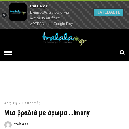
tralala.gr
Αρχική
Συνεντεύξεις
Ρεπορτάζ
ΚΑΤΕΒΑΣΤΕ
Ενημερωθείτε πρώτοι για
όλα τα μουσικά νέα
ΔΩΡΕΑΝ - στο Google Play
Αρχική
»
Ρεπορτάζ
Μια βραδιά με άρωμα …Imany
tralala.gr