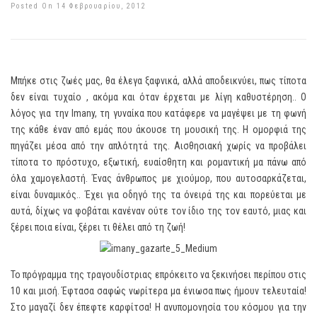
Posted On 14 Φεβρουαρίου, 2012
Μπήκε στις ζωές μας, θα έλεγα ξαφνικά, αλλά αποδεικνύει, πως τίποτα
δεν είναι τυχαίο , ακόμα και όταν έρχεται με λίγη καθυστέρηση.. Ο
λόγος για την Imany, τη γυναίκα που κατάφερε να μαγέψει με τη φωνή
της κάθε έναν από εμάς που άκουσε τη μουσική της. Η ομορφιά της
πηγάζει μέσα από την απλότητά της. Αισθησιακή χωρίς να προβάλει
τίποτα το πρόστυχο, εξωτική, ευαίσθητη και ρομαντική μα πάνω από
όλα χαμογελαστή. Ένας άνθρωπος με χιούμορ, που αυτοσαρκάζεται,
είναι δυναμικός.. Έχει για οδηγό της τα όνειρά της και πορεύεται με
αυτά, δίχως να φοβάται κανέναν ούτε τον ίδιο της τον εαυτό, μιας και
ξέρει ποια είναι, ξέρει τι θέλει από τη ζωή!
Το πρόγραμμα της τραγουδίστριας επρόκειτο να ξεκινήσει περίπου στις
10 και μισή. Έφτασα σαφώς νωρίτερα μα ένιωσα πως ήμουν τελευταία!
Στο μαγαζί δεν έπεφτε καρφίτσα! Η ανυπομονησία του κόσμου για την