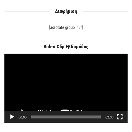
Διαφήμιση
[adrotate group="5"]
Video Clip Εβδομάδας
Πρόγραμμα
Αναπαραγωγής
Βίντεο
00:00
02:36