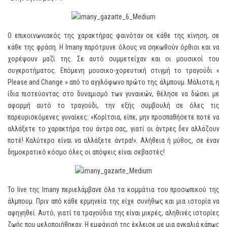
Ο επικοινωνιακός της χαρακτήρας φαινόταν σε κάθε της κίνηση, σε
κάθε της φράση. Η Imany παρότρυνε όλους να σηκωθούν όρθιοι και να
χορέψουν μαζί της. Σε αυτό συμμετείχαν και οι μουσικοί του
συγκροτήματος. Επόμενη μουσικο-χορευτική στιγμή το τραγούδι «
Please and Change » από το αγγλόφωνο πρώτο της άλμπουμ. Μάλιστα, η
ίδια πιστεύοντας στο δυναμισμό των γυναικών, θέλησε να δώσει με
αφορμή αυτό το τραγούδι, την εξής συμβουλή σε όλες τις
παρευρισκόμενες γυναίκες: «Κορίτσια, είπε, μην προσπαθήσετε ποτέ να
αλλάξετε το χαρακτήρα του άντρα σας, γιατί οι άντρες δεν αλλάζουν
ποτέ! Καλύτερο είναι να αλλάξετε άντρα!». Αλήθεια ή μύθος, σε έναν
δημοκρατικό κόσμο όλες οι απόψεις είναι σεβαστές!
Το live της Imany περιελάμβανε όλα τα κομμάτια του προσωπικού της
άλμπουμ. Πριν από κάθε ερμηνεία της είχε συνήθως και μια ιστορία να
αφηγηθεί. Αυτό, γιατί τα τραγούδια της είναι μικρές, αληθινές ιστορίες
ζωής που μελοποιήθηκαν. Η εμφάνισή της έκλεισε με μια αγκαλιά κάπως