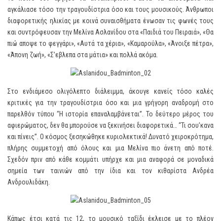
αγκάλιασε τόσο την τραγουδίστρια όσο και τους μουσικούς. Άνθρωποι
διαφορετικής ηλικίας με κοινά συναισθήματα ένωσαν τις φωνές τους
και συντρόφευσαν την Μελίνα Ασλανίδου στα «Παιδιά του Πειραιά», «Θα
πιώ αποψε το φεγγάρι», «Αυτά τα χέρια», «Καμαρούλα», «Άνοιξε πέτρα»,
«Άπονη ζωή», «Σ’εβλεπα στα μάτια» και πολλά ακόμα.
Στο ενδιάμεσο ολιγόλεπτο διάλειμμα, άκουγε κανείς τόσο καλές
κριτικές για την τραγουδίστρια όσο και μια γρήγορη αναδρομή στο
παρελθόν τύπου “Η ιστορία επαναλαμβάνεται”. Το δεύτερο μέρος του
αφιερώματος, δεν θα μπορούσε να ξεκινήσει διαφορετικά… “Τι σου’κανα
και πίνεις”. Ο κόσμος ξεσηκώθηκε κυριολεκτικά! Δυνατό χειροκρότημα,
πλήρης συμμετοχή από όλους και μια Μελίνα πιο άνετη από ποτέ.
Σχεδόν πριν από κάθε κομμάτι υπήρχε και μια αναφορά σε μοναδικά
σημεία των ταινιών από την ίδια και τον κιθαρίστα Ανδρέα
Ανδρουλιδάκη.
Κάπως έτσι κατά τις 12, το μουσικό ταξίδι έκλεισε με το πλέον