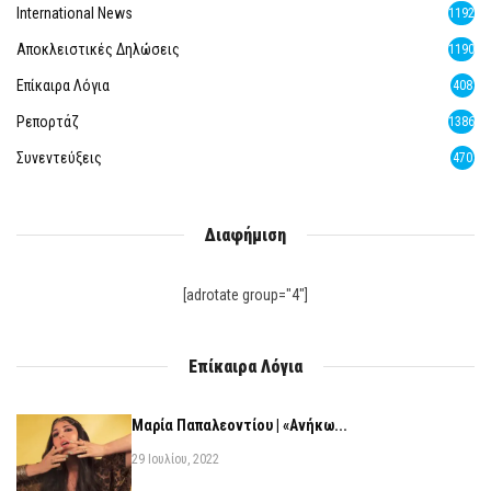
International News
1192
Αποκλειστικές Δηλώσεις
1190
Επίκαιρα Λόγια
408
Ρεπορτάζ
1386
Συνεντεύξεις
470
Διαφήμιση
[adrotate group="4"]
Επίκαιρα Λόγια
Μαρία Παπαλεοντίου | «Ανήκω...
29 Ιουλίου, 2022