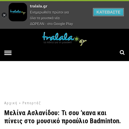
tralala.gr
Αρχική
Συνεντεύξεις
Ρεπορτάζ
ΚΑΤΕΒΑΣΤΕ
Ενημερωθείτε πρώτοι για
όλα τα μουσικά νέα
ΔΩΡΕΑΝ - στο Google Play
Αρχική
»
Ρεπορτάζ
Μελίνα Ασλανίδου: Τι σου ‘κανα και
πίνεις στο μουσικό προαύλιο Badminton.