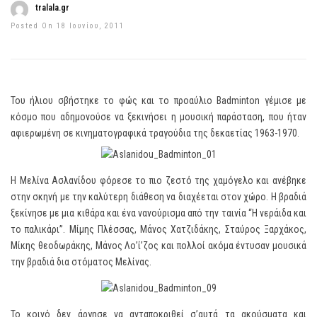
tralala.gr
Posted On 18 Ιουνίου, 2011
Του ήλιου σβήστηκε το φώς και το προαύλιο Badminton γέμισε με
κόσμο που αδημονούσε να ξεκινήσει η μουσική παράσταση, που ήταν
αφιερωμένη σε κινηματογραφικά τραγούδια της δεκαετίας 1963-1970.
Η Μελίνα Ασλανίδου φόρεσε το πιο ζεστό της χαμόγελο και ανέβηκε
στην σκηνή με την καλύτερη διάθεση να διαχέεται στον χώρο. Η βραδιά
ξεκίνησε με μια κιθάρα και ένα νανούρισμα από την ταινία “Η νεράιδα και
το παλικάρι”. Μίμης Πλέσσας, Μάνος Χατζιδάκης, Σταύρος Ξαρχάκος,
Μίκης θεοδωράκης, Μάνος Λο’ί’ζος και πολλοί ακόμα έντυσαν μουσικά
την βραδιά δια στόματος Μελίνας.
Το κοινό δεν άργησε να ανταποκριθεί σ’αυτά τα ακούσματα και