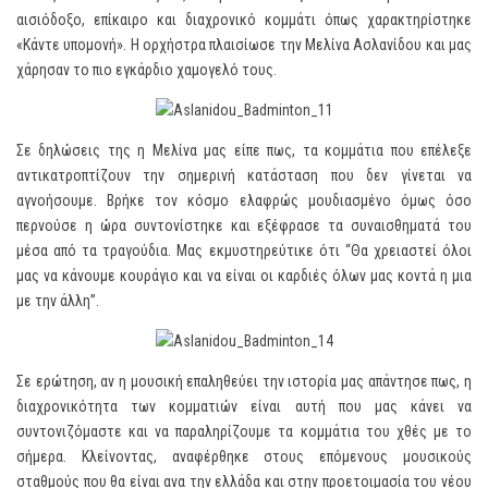
αισιόδοξο, επίκαιρο και διαχρονικό κομμάτι όπως χαρακτηρίστηκε
«Κάντε υπομονή». Η ορχήστρα πλαισίωσε την Μελίνα Ασλανίδου και μας
χάρησαν το πιο εγκάρδιο χαμογελό τους.
Σε δηλώσεις της η Μελίνα μας είπε πως, τα κομμάτια που επέλεξε
αντικατροπτίζουν την σημερινή κατάσταση που δεν γίνεται να
αγνοήσουμε. Βρήκε τον κόσμο ελαφρώς μουδιασμένο όμως όσο
περνούσε η ώρα συντονίστηκε και εξέφρασε τα συναισθηματά του
μέσα από τα τραγούδια. Μας εκμυστηρεύτικε ότι “Θα χρειαστεί όλοι
μας να κάνουμε κουράγιο και να είναι οι καρδιές όλων μας κοντά η μια
με την άλλη”.
Σε ερώτηση, αν η μουσική επαληθεύει την ιστορία μας απάντησε πως, η
διαχρονικότητα των κομματιών είναι αυτή που μας κάνει να
συντονιζόμαστε και να παραληρίζουμε τα κομμάτια του χθές με το
σήμερα. Κλείνοντας, αναφέρθηκε στους επόμενους μουσικούς
σταθμούς που θα είναι ανα την ελλάδα και στην προετοιμασία του νέου