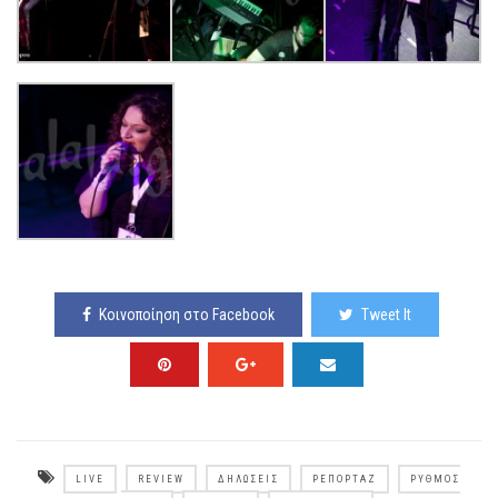
Κοινοποίηση στο Facebook
Tweet It
LIVE
REVIEW
ΔΗΛΏΣΕΙΣ
ΡΕΠΟΡΤΆΖ
ΡΥΘΜΌΣ