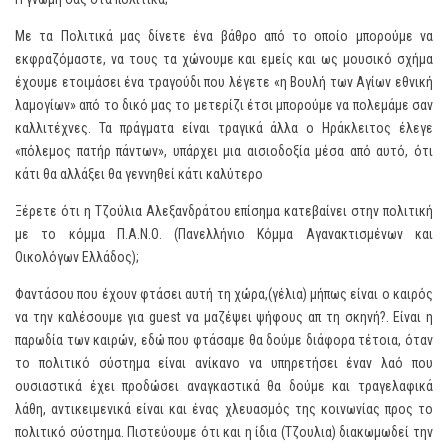
Με τα Πολιτικά μας δίνετε ένα βάθρο από το οποίο μπορούμε να
εκφραζόμαστε, να τους τα χώνουμε και εμείς και ως μουσικό σχήμα
έχουμε ετοιμάσει ένα τραγούδι που λέγετε «η Βουλή των Αγίων εθνική
λαμογίων» από το δικό μας το μετερίζι έτσι μπορούμε να πολεμάμε σαν
καλλιτέχνες. Τα πράγματα είναι τραγικά άλλα ο Ηράκλειτος έλεγε
«πόλεμος πατήρ πάντων», υπάρχει μια αισιοδοξία μέσα από αυτό, ότι
κάτι θα αλλάξει θα γεννηθεί κάτι καλύτερο
Ξέρετε ότι η Τζούλια Αλεξανδράτου επίσημα κατεβαίνει στην πολιτική
με το κόμμα Π.Α.Ν.Ο. (Πανελλήνιο Κόμμα Αγανακτισμένων και
Οικολόγων Ελλάδος);
Φαντάσου που έχουν φτάσει αυτή τη χώρα,(γέλια) μήπως είναι ο καιρός
να την καλέσουμε για guest να μαζέψει ψήφους απ τη σκηνή?. Είναι η
παρωδία των καιρών, εδώ που φτάσαμε θα δούμε διάφορα τέτοια, όταν
το πολιτικό σύστημα είναι ανίκανο να υπηρετήσει έναν λαό που
ουσιαστικά έχει προδώσει αναγκαστικά θα δούμε και τραγελαφικά
λάθη, αντικειμενικά είναι και ένας χλευασμός της κοινωνίας προς το
πολιτικό σύστημα. Πιστεύουμε ότι και η ίδια (Τζουλια) διακωμωδεί την