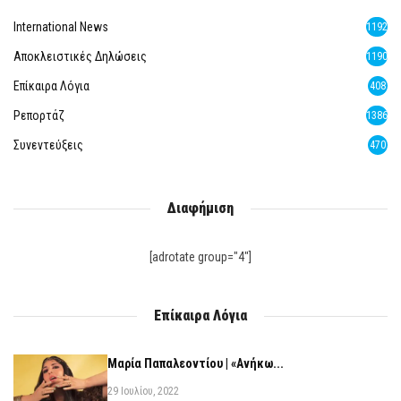
International News
1192
Αποκλειστικές Δηλώσεις
1190
Επίκαιρα Λόγια
408
Ρεπορτάζ
1386
Συνεντεύξεις
470
Διαφήμιση
[adrotate group="4"]
Επίκαιρα Λόγια
Μαρία Παπαλεοντίου | «Ανήκω...
29 Ιουλίου, 2022