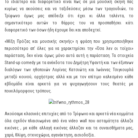
Το ιδιαίτερο και διαφορετικό είναι πως σε μια μουσική σκηνή πας
κυρίως να ακούσεις και να ταξιδεύσεις μέσω των τραγουδιών, το
Τρίφωνο όμως μας απέδειξε ότι έχει κι άλλα ταλέντα, το
σημαντικότερο αυτών το θάρρος του να προσπαθήσει κάτι
διαφορετικό των όσων ήδη έχουμε δει και αποδεχτεί.
«Μίξη Πρόζας και μουσικής σκηνής» η φράση που χρησιμοποιήθηκε
περισσότερο απ’ όλες για να χαρακτηρίσει την «Όσα λεν οι τοίχοι»
παράσταση, δεν είναι όμως μόνο αυτά αυτή η παράσταση. Τα στοιχεία
Stand-up comedy με τα ανέκδοτα του Δημήτρη Υφαντή και των έξυπνων
διαλόγων των ηθοποιών Λορίνας Κατσιώτη και Ιωάννας Τσιγκουρλά
μεταξύ κοινού, ορχήστρας αλλά και με τον επίτιμο καλεσμένο κάθε
εβδομάδα είναι αρκετά για να ψυχαγωγήσουν τους θεατές με
ποικιλόμορφους τρόπους.
Ακούσαμε κλασικές επιτυχίες από το Τρίφωνο και αρκετά νέα κομμάτια
όλα σχεδόν πλαισιωμένα από ένα video wall που ασταμάτητα άλλαζε
εικόνες , με κάθε αλλαγή εικόνας άλλαζαν και τα συναισθήματα μας,
χαρά, θλίψη, στενοχώρια, αγανάκτηση, αισιοδοξία..