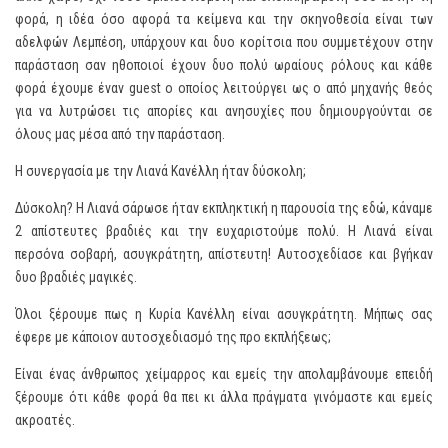
φορά, η ιδέα όσο αφορά τα κείμενα και την σκηνοθεσία είναι των
αδελφών Λεμπέση, υπάρχουν και δυο κορίτσια που συμμετέχουν στην
παράσταση σαν ηθοποιοί έχουν δυο πολύ ωραίους ρόλους και κάθε
φορά έχουμε έναν guest ο οποίος λειτούργει ως ο από μηχανής θεός
για να λυτρώσει τις απορίες και ανησυχίες που δημιουργούνται σε
όλους μας μέσα από την παράσταση.
Η συνεργασία με την Λιανά Κανέλλη ήταν δύσκολη;
Δύσκολη? Η Λιανά σάρωσε ήταν εκπληκτική η παρουσία της εδώ, κάναμε
2 απίστευτες βραδιές και την ευχαριστούμε πολύ. Η Λιανά είναι
περσόνα σοβαρή, ασυγκράτητη, απίστευτη! Αυτοσχεδίασε και βγήκαν
δυο βραδιές μαγικές.
Όλοι ξέρουμε πως η Κυρία Κανέλλη είναι ασυγκράτητη. Μήπως σας
έφερε με κάποιον αυτοσχεδιασμό της προ εκπλήξεως;
Είναι ένας άνθρωπος χείμαρρος και εμείς την απολαμβάνουμε επειδή
ξέρουμε ότι κάθε φορά θα πει κι άλλα πράγματα γινόμαστε και εμείς
ακροατές.