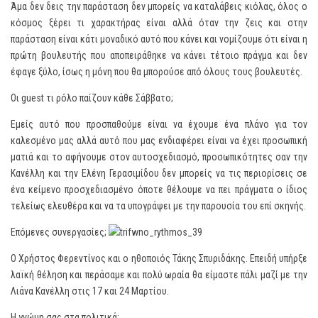
Άμα δεν δεις την παράσταση δεν μπορείς να καταλάβεις κιόλας, όλος ο
κόσμος ξέρει τι χαρακτήρας είναι αλλά όταν την ζεις και στην
παράσταση είναι κάτι μοναδικό αυτό που κάνει και νομίζουμε ότι είναι η
πρώτη βουλευτής που αποπειράθηκε να κάνει τέτοιο πράγμα και δεν
έφαγε ξύλο, ίσως η μόνη που θα μπορούσε από όλους τους βουλευτές.
Οι guest τι ρόλο παίζουν κάθε Σάββατο;
Εμείς αυτό που προσπαθούμε είναι να έχουμε ένα πλάνο για τον
καλεσμένο μας αλλά αυτό που μας ενδιαφέρει είναι να έχει προσωπική
ματιά και το αφήνουμε στον αυτοσχεδιασμό, προσωπικότητες σαν την
Κανέλλη και την Ελένη Γερασιμίδου δεν μπορείς να τις περιορίσεις σε
ένα κείμενο προσχεδιασμένο όποτε θέλουμε να πει πράγματα ο ίδιος
τελείως ελευθέρα και να τα υπογράψει με την παρουσία του επί σκηνής.
Επόμενες συνεργασίες;
Ο Χρήστος Φερεντίνος και ο ηθοποιός Τάκης Σπυριδάκης. Επειδή υπήρξε
λαϊκή θέληση και περάσαμε και πολύ ωραία θα είμαστε πάλι μαζί με την
Λιάνα Κανέλλη στις 17 και 24 Μαρτίου.
Η γνώμη σας στα πολιτικά;