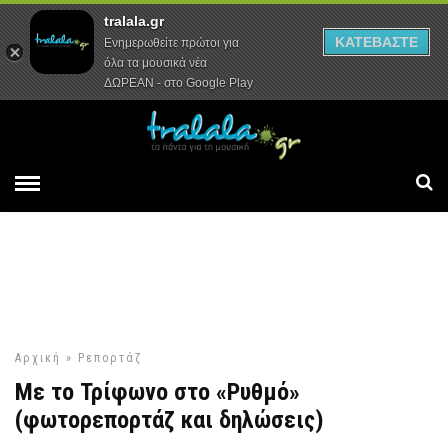
tralala.gr
Αρχική
Συνεντεύξεις
Ρεπορτάζ
ΚΑΤΕΒΑΣΤΕ
Ενημερωθείτε πρώτοι για
όλα τα μουσικά νέα
ΔΩΡΕΑΝ - στο Google Play
Αρχική
»
Ρεπορτάζ
Με το Τρίφωνο στο «Ρυθμό»
(φωτορεπορτάζ και δηλώσεις)