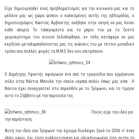
Είχε δημιουργηθεί ένας προβληματισμός για την κοινωνία μας και το
μέλλον μας ως χώρα ώσπου ο καλεσμένος αυτής της εβδομάδας, ο
δημοσιογράφος Κώστας Αρβανίτης ανέβηκε στην σκηνή να μας λύσει
κάθε απορία. Το ταπεραμέντο και το μπρίο του με το ζεστό
χειροκρότημα του κοινού ξεδιπλώθηκε, εν τέλη κατάφερε να μας
κερδίσει μεταλαμπαδεύοντας μας τις γνώσεις του με τέτοιο μοναδικό
τρόπο που πολλές φορές τα Μ.Μ.Ε δεν σου επιτρέπουν..
Ο Δημήτρης Υφαντής αφιέρωσε ένα από τα τραγούδια που ερμήνευσε
σόλο στην Νάντια Μπουλέ την οποία «αγαπά πολύ» όπως μας είπε . Η
Νάντια έχει συνεργαστεί στο παρελθόν με το Τρίφωνο, και το τίμησε
αυτό το Σάββατο με την παρουσία της.
Ποιος είχε την ιδέα για
την παράσταση;
Αυτή την ιδέα σαν Τρίφωνο την έχουμε δουλέψει ξανά το 2006 σ’ έναν
άλλο χώρο, όχι τόσο εμπλουτισμένη και ολοκληρωμένη όσο αυτήν τη