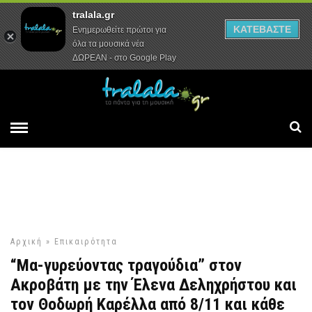
tralala.gr
Αρχική
Συνεντεύξεις
Ρεπορτάζ
ΚΑΤΕΒΑΣΤΕ
Ενημερωθείτε πρώτοι για
όλα τα μουσικά νέα
ΔΩΡΕΑΝ - στο Google Play
Αρχική
»
Επικαιρότητα
“Μα-γυρεύοντας τραγούδια” στον
Ακροβάτη με την Έλενα Δεληχρήστου και
τον Θοδωρή Καρέλλα από 8/11 και κάθε