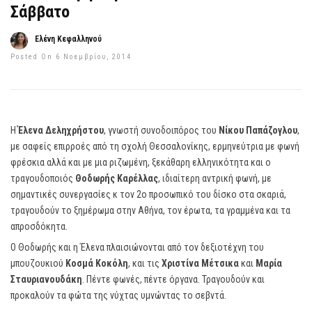
Σάββατο
Ελένη Κεφαλληνού
Posted On 6 Νοεμβρίου, 2014
Η
Έλενα Δεληχρήστου
, γνωστή συνοδοιπόρος του
Νίκου Παπάζογλου
,
με σαφείς επιρροές από τη σχολή Θεσσαλονίκης, ερμηνεύτρια με φωνή
φρέσκια αλλά και με μια ριζωμένη, ξεκάθαρη ελληνικότητα και ο
τραγουδοποιός
Θοδωρής Καρέλλας
, ιδιαίτερη αντρική φωνή, με
σημαντικές συνεργασίες κ τον 2ο προσωπικό του δίσκο στα σκαριά,
τραγουδούν το ξημέρωμα στην Αθήνα, τον έρωτα, τα γραμμένα και τα
απροσδόκητα.
Ο Θοδωρής και η Έλενα πλαισιώνονται από τον δεξιοτέχνη του
μπουζουκιού
Κοσμά Κοκόλη
, και τις
Χριστίνα Μέτσικα
και
Μαρία
Σταυριανουδάκη
. Πέντε φωνές, πέντε όργανα. Τραγουδούν και
προκαλούν τα φώτα της νύχτας υμνώντας το σεβντά.