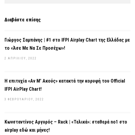
Διαβάστε επίσης
Γιώργος Σαμπάνης | #1 στο IFPI Airplay Chart της Ελλάδας με
το «Άσε Με Να Σε Προσέχω»!
2 ΑΠΡΙΛΊΟΥ, 2022
Η επιτυχία «Αν Μ’ Ακούς» κατακτά την κορυφή του Official
IFPI AirPlay Chart!
3 ΦΕΒΡΟΥΑΡΊΟΥ, 2022
Κωνσταντίνος Αργυρός – Rack | «Τελικά»: σταθερά no1 στο
airplay εδώ και μήνες!