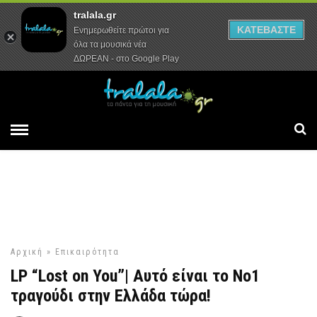
tralala.gr
Αρχική
Συνεντεύξεις
Ρεπορτάζ
ΚΑΤΕΒΑΣΤΕ
Ενημερωθείτε πρώτοι για
όλα τα μουσικά νέα
ΔΩΡΕΑΝ - στο Google Play
Αρχική
»
Επικαιρότητα
LP “Lost on You”| Αυτό είναι το Νο1
τραγούδι στην Ελλάδα τώρα!