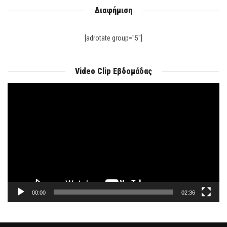
Διαφήμιση
[adrotate group="5"]
Video Clip Εβδομάδας
Πρόγραμμα
Αναπαραγωγής
Βίντεο
00:00
02:36