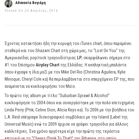
Αθανασία Βογιάρη
Posted On 25 Απριλίου, 2016
Έχοντας κατακτήσει ήδη την κορυφή του iTunes chart, όπου παραμένει
σταθερά και του Shazam Chart στη χώρα μας, το “Lost On You” της
Αμερικανίδας pop/rock τραγουδίστριας
LP
, σκαρφάλωνει σήμερα στο
#1 του Επίσημου
Airplay Chart
της Ελλάδας. Η εκπληκτική μπαλάντα
όπου έγραψε η ίδια μαζί με τον Mike Del Rio (Christina Aguilera, Kylie
Minoque, Cheryl Cole κα) θα περιλαμβάνεται στο επερχόμενο EP της, που
αναμένεται να κυκλοφορήσει τον Μαϊο.
Το πρώτο της album με τίτλο “Suburban Sprawl & Alcohol”
κυκλοφόρησε το 2004 όπου και συνεργάστηκε με την πολύ-επιτυχημένη
Linda Perry (P!nk, Celine Dion, Alicia Keys κα). Το 2006 με την βοήθεια του
L.A. Reid υπέγραψε δισκογραφικό συμβόλαιο με την Island (Label της
Universal Music) ενώ το 2009 άρχισε να γράφει τραγούδια για άλλους
καλλιτέχνες. Ένα χρόνο αργότερα είχε την πρώτη της τεράστια
επιτυχιά με το “Cheers (Drink To That)” της Rihanna, στο οποίο