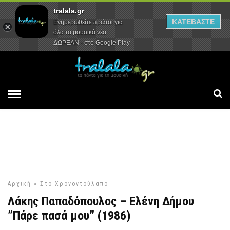
tralala.gr
Αρχική
Συνεντεύξεις
Ρεπορτάζ
ΚΑΤΕΒΑΣΤΕ
Ενημερωθείτε πρώτοι για
όλα τα μουσικά νέα
ΔΩΡΕΑΝ - στο Google Play
Αρχική
»
Στο Χρονοντούλαπο
Λάκης Παπαδόπουλος – Ελένη Δήμου
”Πάρε πασά μου” (1986)