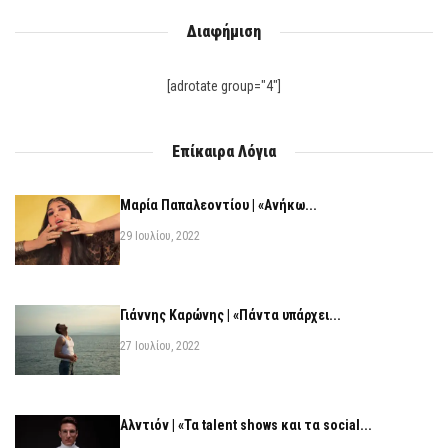
Διαφήμιση
[adrotate group="4"]
Επίκαιρα Λόγια
Μαρία Παπαλεοντίου | «Ανήκω...
29 Ιουλίου, 2022
Γιάννης Καρώνης | «Πάντα υπάρχει...
27 Ιουλίου, 2022
Αλντιόν | «Τα talent shows και τα social...