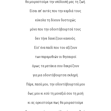
θα μοιραστούμε την υπόλοιπή μας τη ζωή.
Είσαι απ’ αυτές που την καρδιά τους
εύκολα τη δίνουν δυστυχώς
μόνο που την οδοντόβουρτσά τους
δεν τήνε δανείζουν κανενός.
Είσ’ ένα παιδί που του αξίζουν
των παραμυθιών οι θησαυροί
όμως τα ματάκια σου δακρύζουν
για μια οδοντόβουρτσα σκληρή.
Πάρε, πασά μου, την οδοντόβουρτσά μου
δως μου κι εσύ τη μοναξιά σου τη μισή
κι ας ορκιστούμε πως θα μοιραστούμε