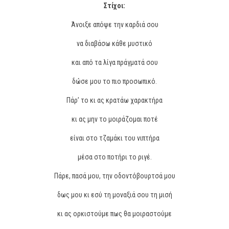
Στίχοι:
Άνοιξε απόψε την καρδιά σου
να διαβάσω κάθε μυστικό
και από τα λίγα πράγματά σου
δώσε μου το πιο προσωπικό.
Πάρ’ το κι ας κρατάω χαρακτήρα
κι ας μην το μοιράζομαι ποτέ
είναι στο τζαμάκι του νιπτήρα
μέσα στο ποτήρι το ριγέ.
Πάρε, πασά μου, την οδοντόβουρτσά μου
δως μου κι εσύ τη μοναξιά σου τη μισή
κι ας ορκιστούμε πως θα μοιραστούμε