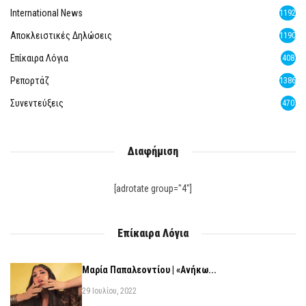
International News
1192
Αποκλειστικές Δηλώσεις
1190
Επίκαιρα Λόγια
408
Ρεπορτάζ
1386
Συνεντεύξεις
470
Διαφήμιση
[adrotate group="4"]
Επίκαιρα Λόγια
Μαρία Παπαλεοντίου | «Ανήκω...
29 Ιουλίου, 2022