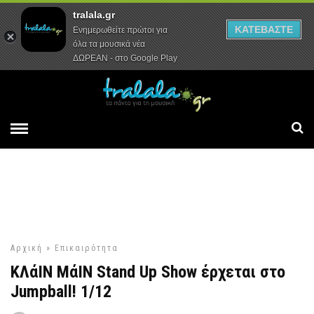
tralala.gr
Αρχική
Συνεντεύξεις
Ρεπορτάζ
ΚΑΤΕΒΑΣΤΕ
Ενημερωθείτε πρώτοι για
όλα τα μουσικά νέα
ΔΩΡΕΑΝ - στο Google Play
Αρχική
»
Επικαιρότητα
ΚΛάΙΝ ΜάΙΝ Stand Up Show έρχεται στο
Jumpball! 1/12