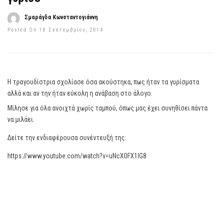
Σμαράγδα Κωνσταντογιάννη
Posted On 18 Σεπτεμβρίου, 2014
Η τραγουδίστρια σχολίασε όσα ακούστηκα, πως ήταν τα γυρίσματα
αλλά και αν την ήταν εύκολη η ανάβαση στο άλογο.
Μίλησε για όλα ανοιχτά χωρίς ταμπού, όπως μας έχει συνηθίσει πάντα
να μιλάει.
Δείτε την ενδιαφέρουσα συνέντευξή της:
https://www.youtube.com/watch?v=uNcX0FX1IG8