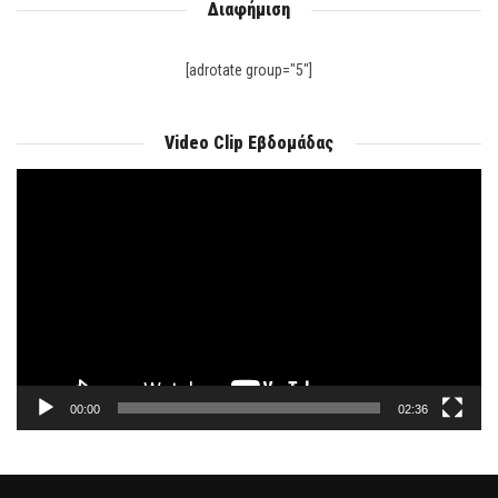
Διαφήμιση
[adrotate group="5"]
Video Clip Εβδομάδας
Πρόγραμμα
Αναπαραγωγής
Βίντεο
00:00
02:36