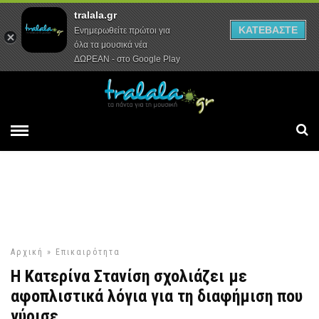
tralala.gr
Αρχική
Συνεντεύξεις
Ρεπορτάζ
ΚΑΤΕΒΑΣΤΕ
Ενημερωθείτε πρώτοι για
όλα τα μουσικά νέα
ΔΩΡΕΑΝ - στο Google Play
Αρχική
»
Επικαιρότητα
Η Κατερίνα Στανίση σχολιάζει με
αφοπλιστικά λόγια για τη διαφήμιση που
γύρισε