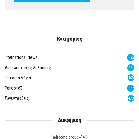
Κατηγορίες
International News
1192
Αποκλειστικές Δηλώσεις
1190
Επίκαιρα Λόγια
408
Ρεπορτάζ
1386
Συνεντεύξεις
470
Διαφήμιση
[adrotate group="4"]