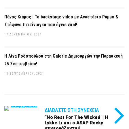
Πάνος Κιάμος | Το backstage video με Αναστάσιο Ράμμο &
Στέφανο Πιτσίνιαγκα που έγινε viral!
17 ΔΕΚΕΜΒΡΊΟΥ, 2021
Η Λίνα Ροδοπούλου στη Galerie Δημιουργών την Παρασκευή
25 Σεπτεμβρίου!
15 ΣΕΠΤΕΜΒΡΊΟΥ, 2021
ΔΙΑΒΆΣΤΕ ΣΤΗ ΣΥΝΈΧΕΙΑ
“No Rest For The Wicked”| Η
Lykke Li και ο ASAP Rocky
συνεργάζονται!