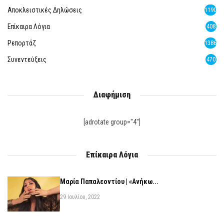
Αποκλειστικές Δηλώσεις
1190
Επίκαιρα Λόγια
408
Ρεπορτάζ
1386
Συνεντεύξεις
470
Διαφήμιση
[adrotate group="4"]
Επίκαιρα Λόγια
Μαρία Παπαλεοντίου | «Ανήκω...
29 Ιουλίου, 2022