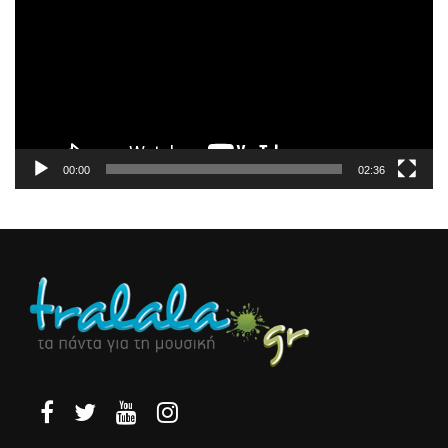
Βίντεο
00:00
02:36