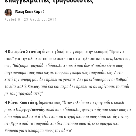
επαγγελματίες τραγουδιστές”
Ελένη Κεφαλληνού
Posted On 23 Απριλίου, 2014
Η
Κατερίνα Στανίση
δίνει τη δική της γνώμη στην εκπομπή “Πρωινό
mou” για την όλη κριτική που ασκείται στο τηλεοπτικό show, λέγοντας
πως “
Βάζουμε τραγούδια δύσκολα κι αυτό που δεν μ’ αρέσει είναι πως
συγκρίνουμε τους παίκτες με τους επαγγελματίες τραγουδιστές. Αυτό
κατά την γνώμη μου δεν πρέπει να γίνεται. Δεν με ενδιαφέρουν οι βαθμοί.
Το είπε καλά; Καλώς, από κει και πέρα δεν πρέπει να συγκρίνουμε το παιδί
με τους τραγουδιστές
“.
Η
Ράνια Κωστάκη
, δηλώνει πως “
Όταν τελείωσα το τραγούδι ο coach
μου, ο
Γιώργος Γιαννιάς
, αλλά και ο δάσκαλος φωνητικής μου είπαν πως το
είπα πάρα πολύ καλά. Όταν κάποια στιγμή άκουσα πως είμαι εκτός τόνου,
ότι βγήκα από το τραγούδι και δεν πατούσα σωστά, εκεί πραγματικά
θύμωσα γιατί θεώρησα πως ήταν άδικο
”