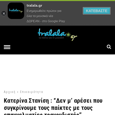
tralala.gr
Αρχική
Συνεντεύξεις
Ρεπορτάζ
ΚΑΤΕΒΑΣΤΕ
Ενημερωθείτε πρώτοι για
όλα τα μουσικά νέα
ΔΩΡΕΑΝ - στο Google Play
Αρχική
»
Επικαιρότητα
Κατερίνα Στανίση : “Δεν μ’ αρέσει που
συγκρίνουμε τους παίκτες με τους