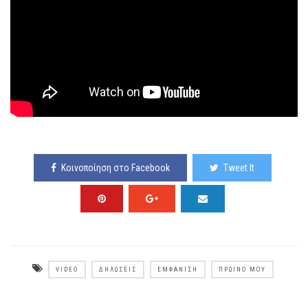
Κοινοποίηση στο Facebook
Tweet It
VIDEO
ΔΗΛΏΣΕΙΣ
ΕΜΦΆΝΙΣΗ
ΠΡΩΙΝΌ ΜΟΥ