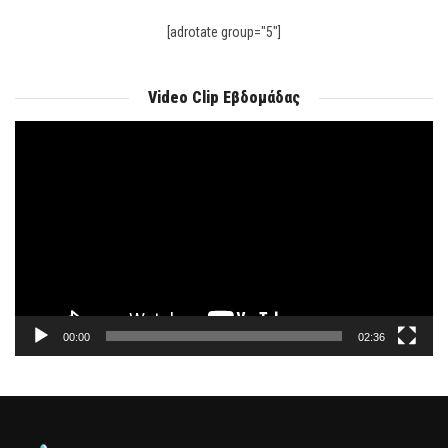
[adrotate group="5"]
Video Clip Εβδομάδας
Πρόγραμμα
Αναπαραγωγής
Βίντεο
00:00
02:36