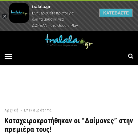
tralala.gr
Αρχική
Συνεντεύξεις
Ρεπορτάζ
ΚΑΤΕΒΑΣΤΕ
Ενημερωθείτε πρώτοι για
όλα τα μουσικά νέα
ΔΩΡΕΑΝ - στο Google Play
Αρχική
»
Επικαιρότητα
Καταχειροκροτήθηκαν οι “Δαίμονες” στην
πρεμιέρα τους!