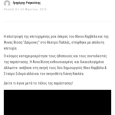
Γρηγόρης Ραγκούσης
Posted On 24 Μαρτίου, 2013
Η επιστροφή της επιτυχημένης ροκ όπερας του Νίκου Καρβέλα και της
Άννας Βίσση “Δαίμονες” στο θέατρο Παλλάς, στέφθηκε με απόλυτη
επιτυχία.
Ο κόσμος καταχειροκρότησε τους ηθοποιούς και τους συντελεστές
της παράστασης. Η Άννα Βίσση ενθουσιασμένη -και δικαιολογημένα
άλλωστε- ανέβασε στη σκηνή τους δύο δημιουργούς Νίκο Καρβέλα &
Σταύρο Σιδερά αλλά και τον σκηνοθέτη Γιάννη Κακλέα.
Δείτε τι έγινε μετά το τέλος της παράστασης!