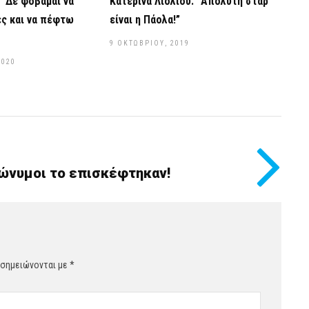
“Δε φοβάμαι να
Κατερίνα Λιόλιου: “Απόλυτη σταρ
ς και να πέφτω
είναι η Πάολα!”
9 ΟΚΤΩΒΡΊΟΥ, 2019
2020
πώνυμοι το επισκέφτηκαν!
 σημειώνονται με
*