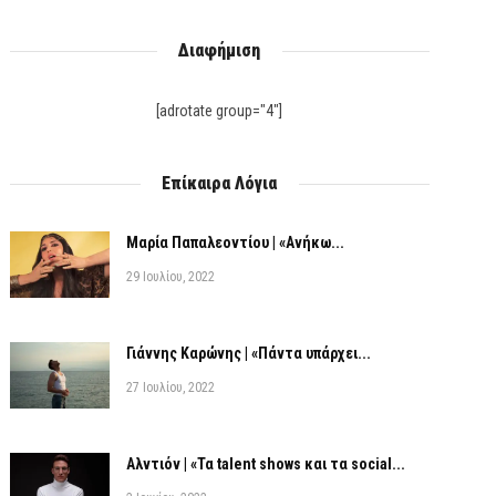
Διαφήμιση
[adrotate group="4"]
Επίκαιρα Λόγια
Μαρία Παπαλεοντίου | «Ανήκω...
29 Ιουλίου, 2022
Γιάννης Καρώνης | «Πάντα υπάρχει...
27 Ιουλίου, 2022
Αλντιόν | «Τα talent shows και τα social...