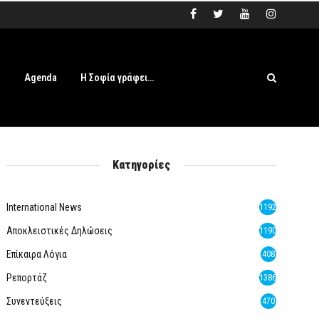
s
Agenda
Η Σοφία γράφει…
Κατηγορίες
International News
1192
Αποκλειστικές Δηλώσεις
1190
Επίκαιρα Λόγια
408
Ρεπορτάζ
1386
Συνεντεύξεις
470