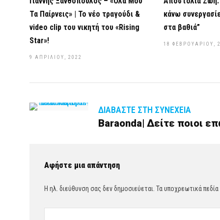
Γιάννης Ξανθόπουλος – «Όλα Μου
Αποστολία Ζώη: 
Τα Παίρνεις» | Το νέο τραγούδι &
κάνω συνεργασίε
video clip του νικητή του «Rising
στα βαθιά”
Star»!
18 ΦΕΒΡΟΥΑΡΊΟΥ, 
9 ΑΠΡΙΛΊΟΥ, 2022
ΔΙΑΒΆΣΤΕ ΣΤΗ ΣΥΝΈΧΕΙΑ
Baraonda| Δείτε ποιοι ε
Αφήστε μια απάντηση
Η ηλ. διεύθυνση σας δεν δημοσιεύεται.
Τα υποχρεωτικά πεδία