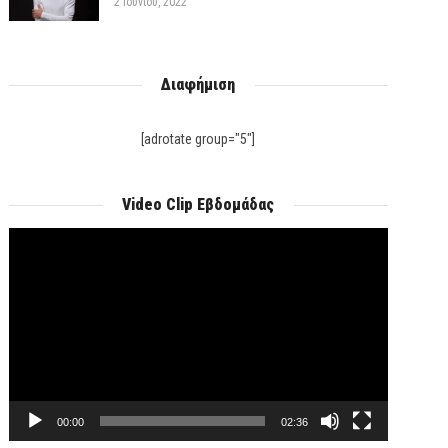
2 Ιουνίου, 2022
Διαφήμιση
[adrotate group="5"]
Video Clip Εβδομάδας
Πρόγραμμα
Αναπαραγωγής
Βίντεο
00:00
02:36