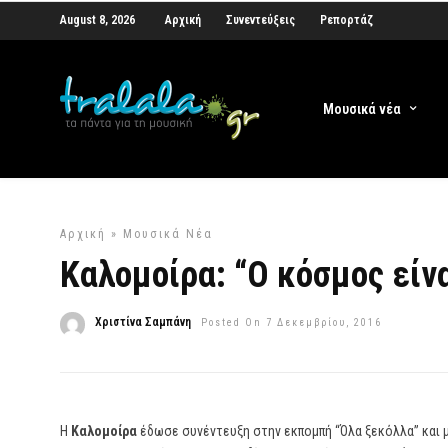
August 8, 2026
Αρχική
Συνεντεύξεις
Ρεπορτάζ
Μουσικά νέα
Αρχική
»
Μουσικά Νέα
Καλομοίρα: “Ο κόσμος είν
Χριστίνα Σαμπάνη
Posted On 7 Δεκεμβρίου, 2016
Η
Καλομοίρα
έδωσε συνέντευξη στην εκπομπή “Όλα ξεκόλλα” και μ