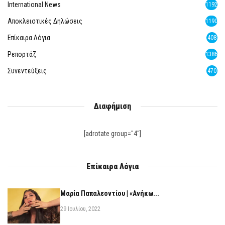
International News
1192
Αποκλειστικές Δηλώσεις
1190
Επίκαιρα Λόγια
408
Ρεπορτάζ
1386
Συνεντεύξεις
470
Διαφήμιση
[adrotate group="4"]
Επίκαιρα Λόγια
Μαρία Παπαλεοντίου | «Ανήκω...
29 Ιουλίου, 2022