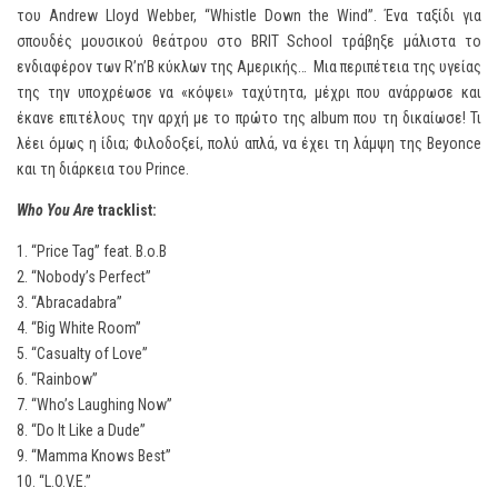
του Andrew Lloyd Webber, “Whistle Down the Wind”. Ένα ταξίδι για
σπουδές μουσικού θεάτρου στο BRIT School τράβηξε μάλιστα το
ενδιαφέρον των R’n’B κύκλων της Αμερικής… Μια περιπέτεια της υγείας
της την υποχρέωσε να «κόψει» ταχύτητα, μέχρι που ανάρρωσε και
έκανε επιτέλους την αρχή με το πρώτο της album που τη δικαίωσε! Τι
λέει όμως η ίδια; Φιλοδοξεί, πολύ απλά, να έχει τη λάμψη της Beyonce
και τη διάρκεια του Prince.
Who You Are
tracklist:
1. “Price Tag” feat. B.o.B
2. “Nobody’s Perfect”
3. “Abracadabra”
4. “Big White Room”
5. “Casualty of Love”
6. “Rainbow”
7. “Who’s Laughing Now”
8. “Do It Like a Dude”
9. “Mamma Knows Best”
10. “L.O.V.E.”