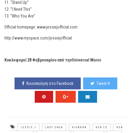
11. “Stand Up”
12. “I Need This”
13. “Who You Are”
Official homepage: www.jessiejofficial.com
http://www.myspace.com/jessiejofficial
Κυκλοφορεί 28 Φεβρουαρίου από τηνUniversal Music
Κοινοποίηση στο Facebook
Tweet It
JESSIE J
LADY GAGA
RIHANNA
ΝΈΑ CD
ΝΈΑ