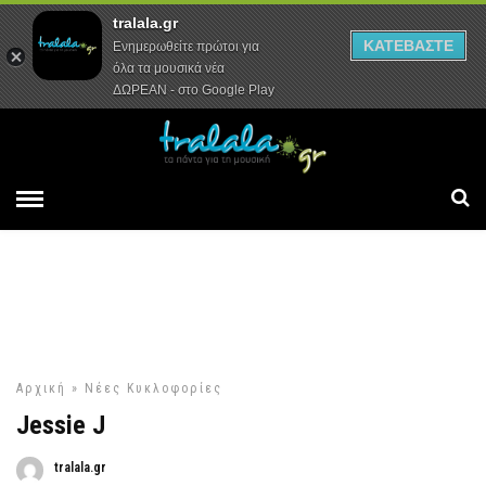
tralala.gr
Αρχική
Συνεντεύξεις
Ρεπορτάζ
ΚΑΤΕΒΑΣΤΕ
Ενημερωθείτε πρώτοι για
όλα τα μουσικά νέα
ΔΩΡΕΑΝ - στο Google Play
Αρχική
»
Νέες Κυκλοφορίες
Jessie J
tralala.gr