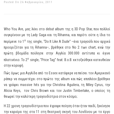
Posted On 26 Φεβρουαρίου, 2011
Who You Are, μας λέει στο debut album της η 3D Pop Star, που πολλοί
συγκρίνουν με τη Lady Gaga και τη Rihanna, και παρότι ούτε η ίδια το
ο
περίμενε το 1
της single, “Do It Like A Dude” –ένα τραγούδι που αρχικά
προοριζόταν για τη Rihanna–, βρέθηκε στο Νο 2 των chart, ενώ την
πρώτη βδομάδα πούλησε στην Αγγλία 300.000 αντίτυπα κι έγινε
ο
πλατινένιο. Το 2
single, “Price Tag” feat. B.o.B. εκτοξεύθηκε κατευθείαν
στην κορυφή.
Πώς όμως μια Αγγλίδα από το Essex κατάφερε να πείσει τον Αμερικανό
ράπερ να συμμετέχει στο πρώτο της album και πώς επιπλέον βρέθηκε
να γράφει massive hits για την Christina Aguilera, τη Miley Cyrus, την
Alicia Keys, τον Chris Brown και τον Justin Timberlake, ο οποίος τη
θεωρεί την καλύτερη τραγουδίστρια στον κόσμο;
H 22 χρονη τραγουδίστρια που έγραφε ποίηση όταν ήταν παιδί, ξεκίνησε
την καριέρα της στα 11 στη θεατρική σκηνή του Λονδίνου με το έργο