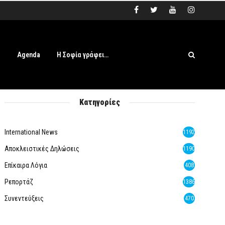
s
Agenda
Η Σοφία γράφει…
Κατηγορίες
International News
1192
Αποκλειστικές Δηλώσεις
1190
Επίκαιρα Λόγια
408
Ρεπορτάζ
1386
Συνεντεύξεις
470