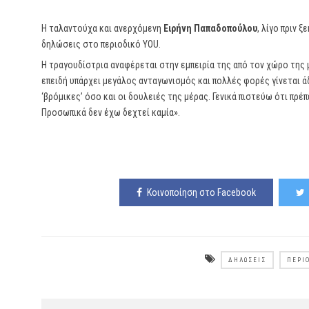
Η ταλαντούχα και ανερχόμενη
Ειρήνη Παπαδοπούλου
, λίγο πριν 
δηλώσεις στο περιοδικό YOU.
Η τραγουδίστρια αναφέρεται στην εμπειρία της από τον χώρο της 
επειδή υπάρχει μεγάλος ανταγωνισμός και πολλές φορές γίνεται ά
‘βρόμικες’ όσο και οι δουλειές της μέρας. Γενικά πιστεύω ότι πρέπ
Προσωπικά δεν έχω δεχτεί καμία».
Κοινοποίηση στο Facebook
ΔΗΛΏΣΕΙΣ
ΠΕΡΙ