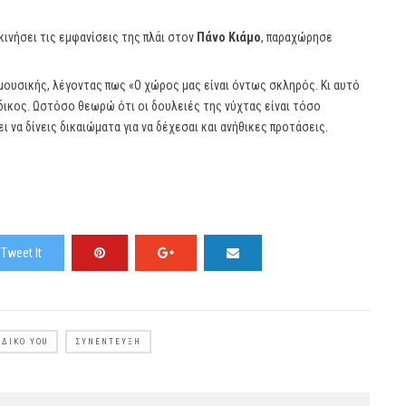
ξεκινήσει τις εμφανίσεις της πλάι στον
Πάνο Κιάμο
, παραχώρησε
μουσικής, λέγοντας πως «Ο χώρος μας είναι όντως σκληρός. Κι αυτό
δικος. Ωστόσο θεωρώ ότι οι δουλειές της νύχτας είναι τόσο
ει να δίνεις δικαιώματα για να δέχεσαι και ανήθικες προτάσεις.
Tweet It
ΟΔΙΚΌ YOU
ΣΥΝΈΝΤΕΥΞΗ