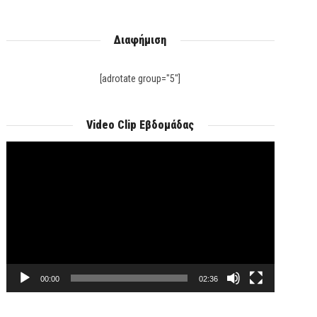
Διαφήμιση
[adrotate group="5"]
Video Clip Εβδομάδας
Πρόγραμμα
Αναπαραγωγής
Βίντεο
00:00
02:36