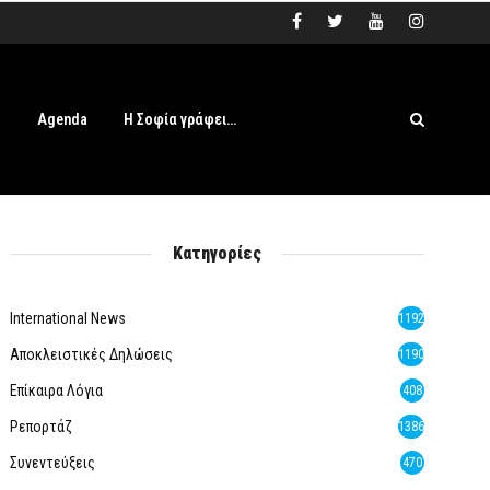
s
Agenda
Η Σοφία γράφει…
Κατηγορίες
International News
1192
Αποκλειστικές Δηλώσεις
1190
Επίκαιρα Λόγια
408
Ρεπορτάζ
1386
Συνεντεύξεις
470