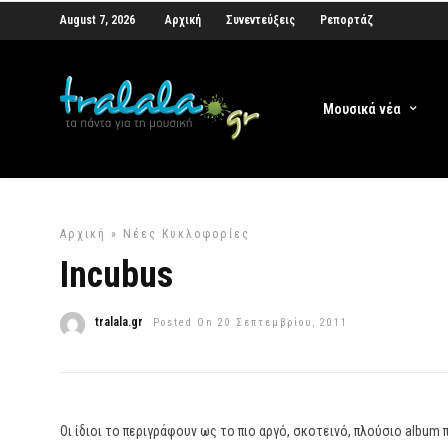
August 7, 2026
Αρχική
Συνεντεύξεις
Ρεπορτάζ
Μουσικά νέα
Αρχική
»
Νέες Κυκλοφορίες
Incubus
tralala.gr
Posted On 20 Σεπτεμβρίου, 2011
Οι ίδιοι το περιγράφουν ως το πιο αργό, σκοτεινό, πλούσιο album 