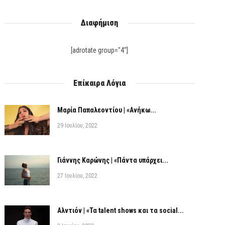
Διαφήμιση
[adrotate group="4"]
Επίκαιρα Λόγια
Μαρία Παπαλεοντίου | «Ανήκω...
29 Ιουλίου, 2022
Γιάννης Καρώνης | «Πάντα υπάρχει...
27 Ιουλίου, 2022
Αλντιόν | «Τα talent shows και τα social...