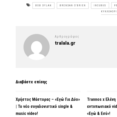
BOB DYLAN
BRENDAN O'BRIEN
INCUBUS
P
ΚΥΚΛΟΦΟΡ
Αρθρογράφος
tralala.gr
Διαβάστε επίσης
Χρήστος Μάστορας – «Εγώ Για Δύο»
Trannos x Ελένη 
| Το νέο συγκλονιστικό single &
εντυπωσιακό vid
music video!
«Εγώ & Εσύ»!