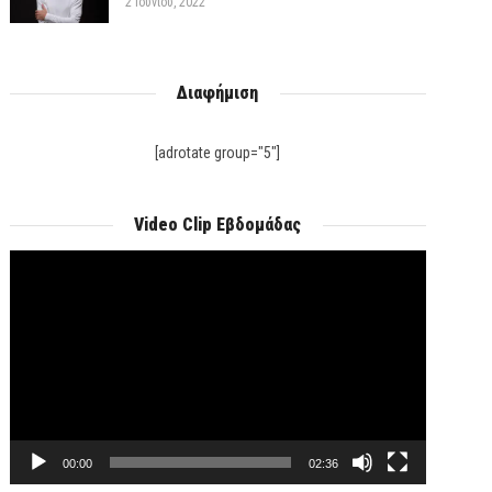
2 Ιουνίου, 2022
Διαφήμιση
[adrotate group="5"]
Video Clip Εβδομάδας
Πρόγραμμα
Αναπαραγωγής
Βίντεο
00:00
02:36