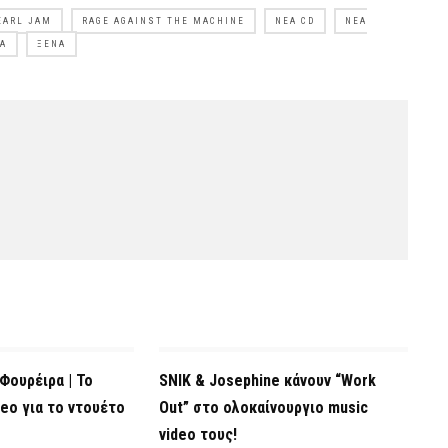
EARL JAM
RAGE AGAINST THE MACHINE
ΝΈΑ CD
ΝΈΑ
ΊΑ
ΞΈΝΑ
Φουρέιρα | Το
SNIK & Josephine κάνουν “Work
eo για το ντουέτο
Out” στο ολοκαίνουργιο music
video τους!