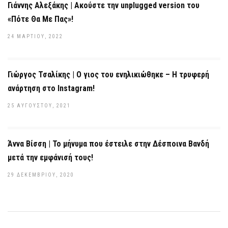
Γιάννης Αλεξάκης | Ακούστε την unplugged version του
«Πότε Θα Με Πας»!
24 ΜΑΡΤΊΟΥ, 2022
Γιώργος Τσαλίκης | Ο γιος του ενηλικιώθηκε – Η τρυφερή
ανάρτηση στο Instagram!
25 ΑΥΓΟΎΣΤΟΥ, 2021
Άννα Βίσση | Το μήνυμα που έστειλε στην Δέσποινα Βανδή
μετά την εμφάνισή τους!
29 ΔΕΚΕΜΒΡΊΟΥ, 2020