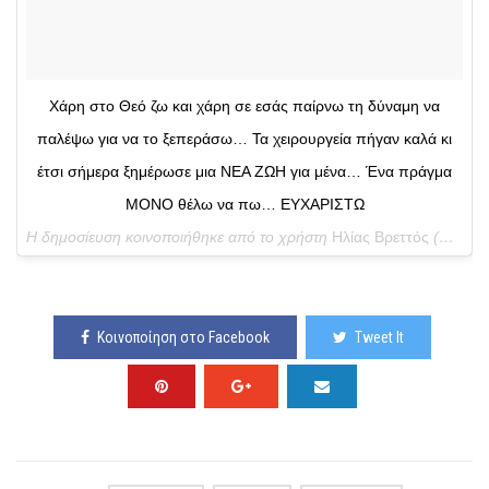
Χάρη στο Θεό ζω και χάρη σε εσάς παίρνω τη δύναμη να
παλέψω για να το ξεπεράσω… Τα χειρουργεία πήγαν καλά κι
έτσι σήμερα ξημέρωσε μια ΝΕΑ ΖΩΗ για μένα… Ένα πράγμα
ΜΟΝΟ θέλω να πω… ΕΥΧΑΡΙΣΤΩ
Η δημοσίευση κοινοποιήθηκε από το χρήστη
Ηλίας Βρεττός
(@vrettos_ilias) στις
Κοινοποίηση στο Facebook
Tweet It