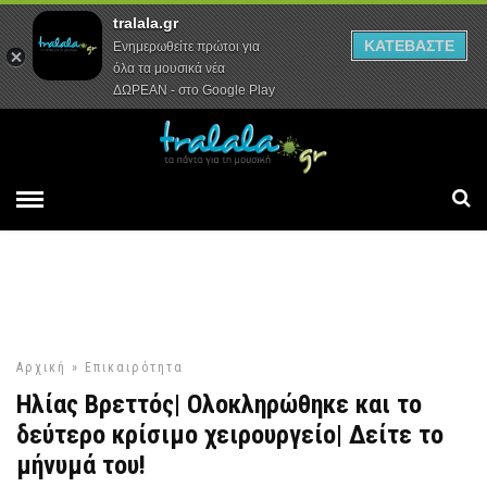
tralala.gr
Αρχική
Συνεντεύξεις
Ρεπορτάζ
ΚΑΤΕΒΑΣΤΕ
Ενημερωθείτε πρώτοι για
όλα τα μουσικά νέα
ΔΩΡΕΑΝ - στο Google Play
Αρχική
»
Επικαιρότητα
Ηλίας Βρεττός| Ολοκληρώθηκε και το
δεύτερο κρίσιμο χειρουργείο| Δείτε το
μήνυμά του!