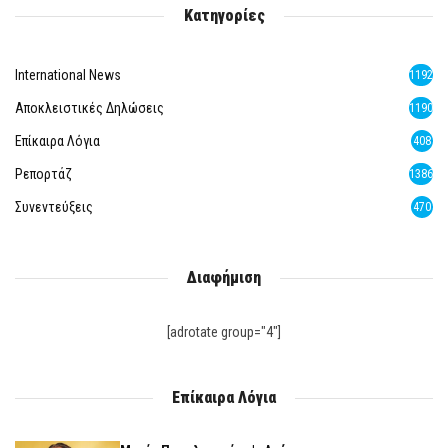
Κατηγορίες
International News
1192
Αποκλειστικές Δηλώσεις
1190
Επίκαιρα Λόγια
408
Ρεπορτάζ
1386
Συνεντεύξεις
470
Διαφήμιση
[adrotate group="4"]
Επίκαιρα Λόγια