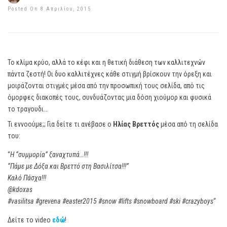
Posted On 8 Απριλίου, 2015
Το κλίμα κρύο, αλλά το κέφι και η θετική διάθεση των καλλιτεχνών
πάντα ζεστή! Οι δυο καλλιτέχνες κάθε στιγμή βρίσκουν την όρεξη και
μοιράζονται στιγμές μέσα από την προσωπική τους σελίδα, από τις
όμορφες διακοπές τους, συνδυάζοντας μια δόση χιούμορ και φυσικά
το τραγουδι…
Τι εννοούμε;; Για δείτε τι ανέβασε ο
Ηλίας Βρεττός
μέσα από τη σελίδα
του:
“
Η “συμμορία” ξαναχτυπά…!!!
“Πάμε με Δόξα και Βρεττό στη Βασιλίτσα!!!”
Καλό Πάσχα!!!
@kdoxas
‪#‎vasilitsa‬ ‪#‎grevena‬ ‪#‎easter2015‬ ‪#‎snow‬ ‪#‎lifts‬ ‪#‎snowboard‬ ‪#‎ski‬ ‪#‎crazyboys‬
“
Δείτε το video
εδώ
!