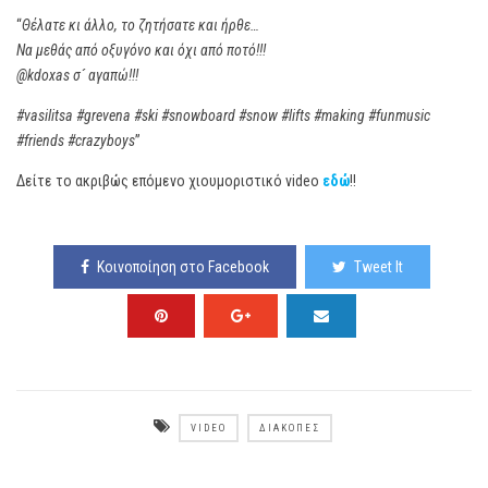
“
Θέλατε κι άλλο, το ζητήσατε και ήρθε…
Να μεθάς από οξυγόνο και όχι από ποτό!!!
@kdoxas σ´ αγαπώ!!!
‪#‎vasilitsa‬ ‪#‎grevena‬ ‪#‎ski‬ ‪#‎snowboard‬ ‪#‎snow‬ ‪#‎lifts‬ ‪#‎making‬ ‪#‎funmusic‬
‪#‎friends‬ ‪#‎crazyboys
‬”
Δείτε το ακριβώς επόμενο χιουμοριστικό video
εδώ
!!
Κοινοποίηση στο Facebook
Tweet It
VIDEO
ΔΙΑΚΟΠΈΣ