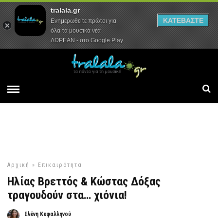
tralala.gr
Αρχική
Συνεντεύξεις
Ρεπορτάζ
ΚΑΤΕΒΑΣΤΕ
Ενημερωθείτε πρώτοι για
όλα τα μουσικά νέα
ΔΩΡΕΑΝ - στο Google Play
Αρχική
»
Επικαιρότητα
Ηλίας Βρεττός & Κώστας Δόξας
τραγουδούν στα… χιόνια!
Ελένη Κεφαλληνού