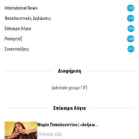
International News
1192
Αποκλειστικές Δηλώσεις
1190
Επίκαιρα Λόγια
408
Ρεπορτάζ
1386
Συνεντεύξεις
470
Διαφήμιση
[adrotate group="4"]
Επίκαιρα Λόγια
Μαρία Παπαλεοντίου | «Ανήκω...
29 Ιουλίου, 2022