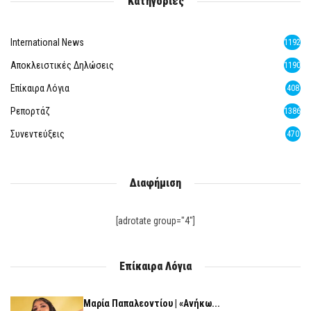
Κατηγορίες
International News
1192
Αποκλειστικές Δηλώσεις
1190
Επίκαιρα Λόγια
408
Ρεπορτάζ
1386
Συνεντεύξεις
470
Διαφήμιση
[adrotate group="4"]
Επίκαιρα Λόγια
Μαρία Παπαλεοντίου | «Ανήκω...