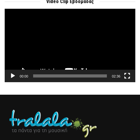
Video Clip Εβδομάδας
Πρόγραμμα
Αναπαραγωγής
Βίντεο
00:00
02:36