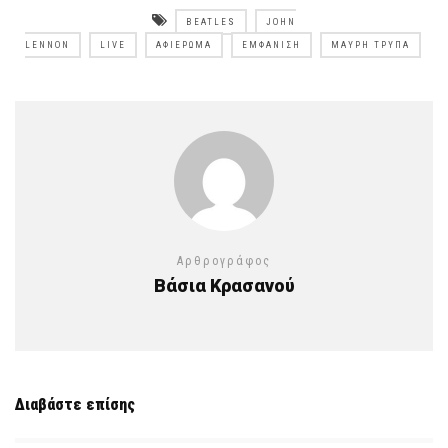
BEATLES
JOHN
LENNON
LIVE
ΑΦΙΈΡΩΜΑ
ΕΜΦΆΝΙΣΗ
ΜΑΎΡΗ ΤΡΎΠΑ
Αρθρογράφος
Βάσια Κρασανού
Διαβάστε επίσης