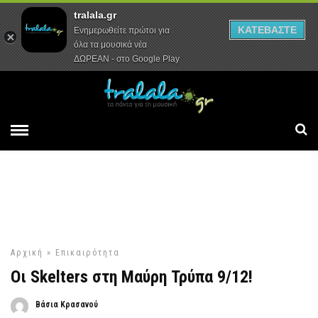
tralala.gr
Αρχική
Συνεντεύξεις
Ρεπορτάζ
ΚΑΤΕΒΑΣΤΕ
Ενημερωθείτε πρώτοι για
όλα τα μουσικά νέα
ΔΩΡΕΑΝ - στο Google Play
Αρχική
»
Επικαιρότητα
Οι Skelters στη Μαύρη Τρύπα 9/12!
Βάσια Κρασανού