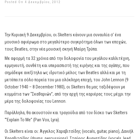
Posted On 4 Δεκεμβρίου, 2012
Την Κυριακή 9 Δεκεμβρίου, οι Skelters κάνουν μια συναυλία σ’ ένα
μουσικό αφιέρωμα στο μεγαλύτερο συγκρότημα όλων των εποχών,
τους Beatles, στην νέα μουσική σκηνή Μαύρη Τρύπα.
Με αφορμή τα 32 χρόνια από την δολοφονία του μεγάλου καλλιτέχνη,
ερμηνευτή, συνθέτη και υπερασπιστή της ειρήνης και της αγάπης, που
σημάδεψε ανεξίτηλα ως ιδρυτικό μέλος των Beatles αλλά και με τη
μετέπειτα σόλο πορεία του μια ολόκληρη εποχή, του John Lennon (9
October 1940 – 8 December 1980), οι Skelters θα μας ταξιδέψουν με
κομμάτια των “Σκαθαριών”, από την αρχή της καριέρας τους μέχρι την
μέρα της δολοφονίας του Lennon.
Παράλληλα, θα ακουστούν και τραγούδια από τον δίσκο των Skelters
‘”Explain To Me” (Pan Vox, Lyra).
Οι Skelters είναι οι: Άγγελος Χαραβιτσίδης (vocals, guitar, piano), Δανιήλ
Χαραβιτσίδης (drums, percussions), Σταύρος Αμανατίδης (vocals, lead