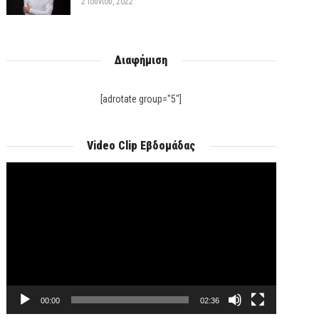
2 Ιουνίου, 2022
Διαφήμιση
[adrotate group="5"]
Video Clip Εβδομάδας
Πρόγραμμα
Αναπαραγωγής
Βίντεο
00:00
02:36