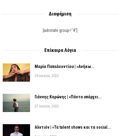
Διαφήμιση
[adrotate group="4"]
Επίκαιρα Λόγια
Μαρία Παπαλεοντίου | «Ανήκω...
29 Ιουλίου, 2022
Γιάννης Καρώνης | «Πάντα υπάρχει...
27 Ιουλίου, 2022
Αλντιόν | «Τα talent shows και τα social...