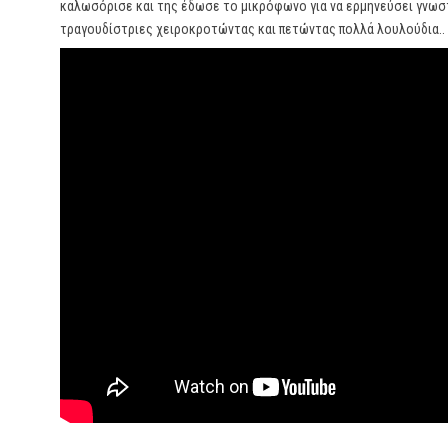
καλωσόρισε και της έδωσε το μικρόφωνο για να ερμηνεύσει γνωστ
τραγουδίστριες χειροκροτώντας και πετώντας πολλά λουλούδια..