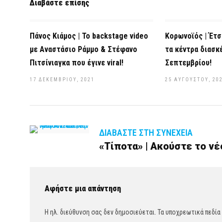
Διαβάστε επίσης
Πάνος Κιάμος | Το backstage video
Κορωνοϊός | Έτσ
με Αναστάσιο Ράμμο & Στέφανο
τα κέντρα διασκ
Πιτσίνιαγκα που έγινε viral!
Σεπτεμβρίου!
17 ΔΕΚΕΜΒΡΊΟΥ, 2021
25 ΑΥΓΟΎΣΤΟΥ, 20
ΔΙΑΒΆΣΤΕ ΣΤΗ ΣΥΝΈΧΕΙΑ
«Τίποτα» | Ακούστε το νέ
Αφήστε μια απάντηση
Η ηλ. διεύθυνση σας δεν δημοσιεύεται.
Τα υποχρεωτικά πεδία