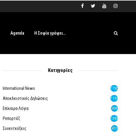
s
Agenda
Η Σοφία γράφει…
Κατηγορίες
International News
1192
Αποκλειστικές Δηλώσεις
1190
Επίκαιρα Λόγια
408
Ρεπορτάζ
1386
Συνεντεύξεις
470