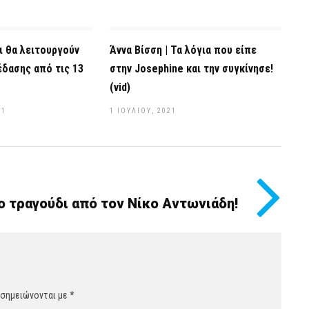
ι θα λειτουργούν
Άννα Βίσση | Τα λόγια που είπε
έδασης από τις 13
στην Josephine και την συγκίνησε!
(vid)
21
1 ΙΟΥΛΊΟΥ, 2021
ο τραγούδι από τον Νίκο Αντωνιάδη!
 σημειώνονται με
*