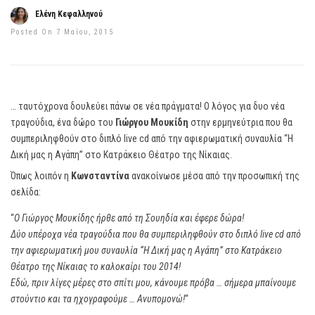
Ελένη Κεφαλληνού
Posted On 7 Μαΐου, 2015
… ταυτόχρονα δουλεύει πάνω σε νέα πράγματα! Ο λόγος για δυο νέα
τραγούδια, ένα δώρο του
Γιώργου Μουκίδη
στην ερμηνεύτρια που θα
συμπεριληφθούν στο διπλό live cd από την αφιερωματική συναυλία “Η
Δική μας η Αγάπη” στο Κατράκειο Θέατρο της Νίκαιας.
Όπως λοιπόν η
Κωνσταντίνα
ανακοίνωσε μέσα από την προσωπική της
σελίδα:
“
Ο Γιώργος Μουκίδης ήρθε από τη Σουηδία και έφερε δώρα!
Δύο υπέροχα νέα τραγούδια που θα συμπεριληφθούν στο διπλό live cd από
την αφιερωματική μου συναυλία “Η Δική μας η Αγάπη” στο Κατράκειο
Θέατρο της Νίκαιας το καλοκαίρι του 2014!
Εδώ, πριν λίγες μέρες στο σπίτι μου, κάνουμε πρόβα … σήμερα μπαίνουμε
στούντιο και τα ηχογραφούμε … Ανυπομονώ!
“