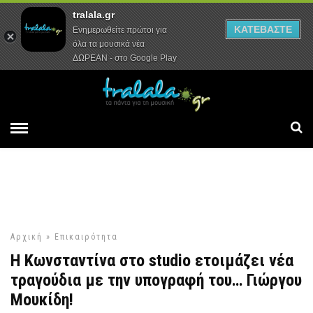
tralala.gr
Αρχική
Συνεντεύξεις
Ρεπορτάζ
ΚΑΤΕΒΑΣΤΕ
Ενημερωθείτε πρώτοι για
όλα τα μουσικά νέα
ΔΩΡΕΑΝ - στο Google Play
Αρχική
»
Επικαιρότητα
Η Κωνσταντίνα στο studio ετοιμάζει νέα
τραγούδια με την υπογραφή του… Γιώργου
Μουκίδη!