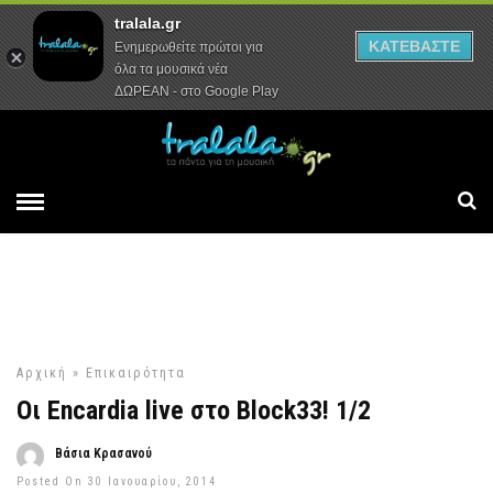
tralala.gr
Αρχική
Συνεντεύξεις
Ρεπορτάζ
ΚΑΤΕΒΑΣΤΕ
Ενημερωθείτε πρώτοι για
όλα τα μουσικά νέα
ΔΩΡΕΑΝ - στο Google Play
Αρχική
»
Επικαιρότητα
Οι Encardia live στο Block33! 1/2
Βάσια Κρασανού
Posted On 30 Ιανουαρίου, 2014