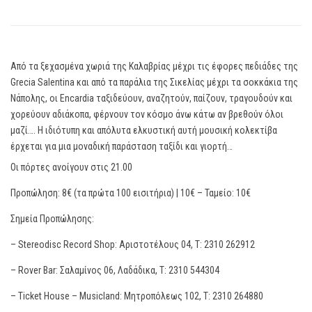
Από τα ξεχασμένα χωριά της Καλαβρίας μέχρι τις έφορες πεδιάδες της
Grecia Salentina και από τα παράλια της Σικελίας μέχρι τα σοκκάκια της
Νάπολης, οι Encardia ταξιδεύουν, αναζητούν, παίζουν, τραγουδούν και
χορεύουν αδιάκοπα, φέρνουν τον κόσμο άνω κάτω αν βρεθούν όλοι
μαζί…. Η ιδιότυπη και απόλυτα ελκυστική αυτή μουσική κολεκτίβα
έρχεται για μια μοναδική παράσταση ταξίδι και γιορτή…
Οι πόρτες ανοίγουν στις 21.00
Προπώληση: 8€ (τα πρώτα 100 εισιτήρια) | 10€ – Ταμείο: 10€
Σημεία Προπώλησης:
– Stereodisc Record Shop: Αριστοτέλους 04, Τ: 2310 262912
– Rover Bar: Σαλαμίνος 06, Λαδάδικα, Τ: 2310 544304
– Ticket House – Musicland: Μητροπόλεως 102, Τ: 2310 264880