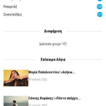
Ρεπορτάζ
1386
Συνεντεύξεις
470
Διαφήμιση
[adrotate group="4"]
Επίκαιρα Λόγια
Μαρία Παπαλεοντίου | «Ανήκω...
29 Ιουλίου, 2022
Γιάννης Καρώνης | «Πάντα υπάρχει...
27 Ιουλίου, 2022