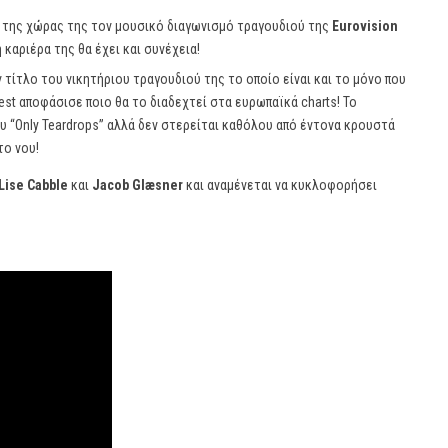
μό της χώρας της τον μουσικό διαγωνισμό τραγουδιού της
Eurovision
 καριέρα της θα έχει και συνέχεια!
 τίτλο του νικητήριου τραγουδιού της το οποίο είναι και το μόνο που
est αποφάσισε ποιο θα το διαδεχτεί στα ευρωπαϊκά charts! Το
υ “Only Teardrops” αλλά δεν στερείται καθόλου από έντονα κρουστά
το νου!
Lise Cabble
και
Jacob Glæsner
και αναμένεται να κυκλοφορήσει