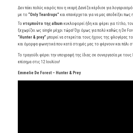
Δεν πάει πολύς καιρός που η νεαρή Δανέζα κέρδισε για λογαριασ
με το
“Only Teardrops”
και επανέρχεται για να μας αποδείξει πως η
Το
ντεμπούτο της album
κυκλοφορεί ήδη και φέρει για τίτλο, τον
ξεχωρίζει ως single μέχρι τώρα! Όχι όμως για πολύ καθώς η De For
“Hunter & prey”
μπορεί να στερείται τους ήχους της φλογέρας το
και όμορφα φωνητικά που κατά στιγμές μας το φέρνουν και πάλι σ
Το τραγούδι φέρει την υπογραφή της ίδιας σε συνεργασία με τους
επίσημα στις 12 Ιουλίου!
Emmelie De Forest – Hunter & Prey