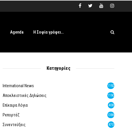
s
Agenda
Η Σοφία γράφει…
Κατηγορίες
International News
1192
Αποκλειστικές Δηλώσεις
1190
Επίκαιρα Λόγια
408
Ρεπορτάζ
1386
Συνεντεύξεις
470