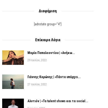
Διαφήμιση
[adrotate group="4"]
Επίκαιρα Λόγια
Μαρία Παπαλεοντίου | «Ανήκω...
29 Ιουλίου, 2022
Γιάννης Καρώνης | «Πάντα υπάρχει...
27 Ιουλίου, 2022
Αλντιόν | «Τα talent shows και τα social...