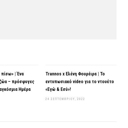
 πίσω» | Ένα
Trannos x Ελένη Φουρέιρα | Το
 ζώα – πρόσφυγες
εντυπωσιακό video για το ντουέτο
αγκόσμια Ημέρα
«Εγώ & Εσύ»!
24 ΣΕΠΤΕΜΒΡΊΟΥ, 2022
2