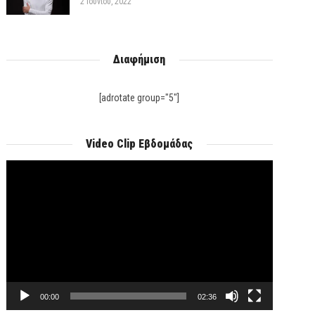
2 Ιουνίου, 2022
Διαφήμιση
[adrotate group="5"]
Video Clip Εβδομάδας
Πρόγραμμα
Αναπαραγωγής
Βίντεο
00:00
02:36