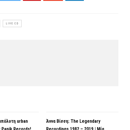
LIVE CD
 απόλυτη urban
Άννα Βίσση: The Legendary
 Panik Records!
Recordings 1982 – 2019 | Μία