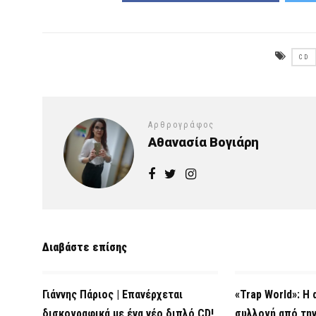
CD
Αρθρογράφος
Αθανασία Βογιάρη
Διαβάστε επίσης
Γιάννης Πάριος | Επανέρχεται
«Trap World»: Η
δισκογραφικά με ένα νέο διπλό CD!
συλλογή από την