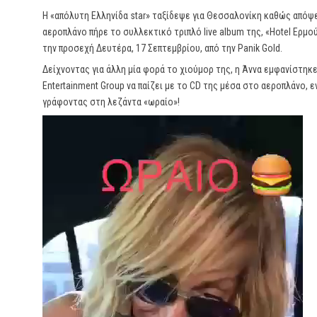
Η «απόλυτη Ελληνίδα star» ταξίδεψε για Θεσσαλονίκη καθώς απόψε
αεροπλάνο πήρε το συλλεκτικό τριπλό live album της, «Hotel Ερμ
την προσεχή Δευτέρα, 17 Σεπτεμβρίου, από την Panik Gold.
Δείχνοντας για άλλη μία φορά το χιούμορ της, η Άννα εμφανίστηκε
Entertainment Group να παίζει με το CD της μέσα στο αεροπλάνο, 
γράφοντας στη λεζάντα «ωραίο»!
Πρόγραμμα
Αναπαραγωγής
Βίντεο