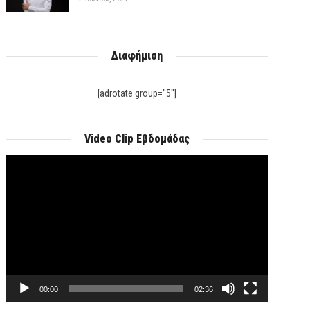
Διαφήμιση
[adrotate group="5"]
Video Clip Εβδομάδας
Πρόγραμμα
Αναπαραγωγής
Βίντεο
00:00
02:36