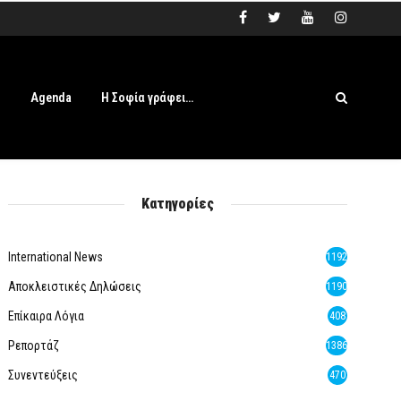
s
Agenda
Η Σοφία γράφει…
Κατηγορίες
International News
1192
Αποκλειστικές Δηλώσεις
1190
Επίκαιρα Λόγια
408
Ρεπορτάζ
1386
Συνεντεύξεις
470