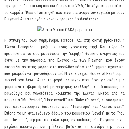
την τρομερή διασκευή που ακούσαμε στα VMA, “Τα λόγια κομμάτια” και
το κομμάτι “Kiss of an angel” που είναι μια ακόμα συνεργασία με τους
Playmen! Αυτά τα αγόρια κάνουν τρομερή δουλειά παρέα.
Η στιγμή που όλοι περιμέναμε, έφτασε. Και στη σκηνή βρίσκεται η
‘Ελενα Παπαρίζου… μαζί με τους χορευτές της! Και τώρα θα
προσπαθήσω να σας μεταδώσω την “έκρηξη” θετικής ενέργειας που
έγινε με την παρουσία της Έλενας και των Playmen, που έχουν
αποδείξει αρκετές φορές στο παρελθόν πόσο καλή χημεία έχουν και
πως μπορούν να τραγουδήσουν από Nirvana μέχρι.. House of Pain! Jupm
around σου λέω!!! Αυτή τη φορά μας είχαν ετοιμάσει για ακόμα μια
φορά ένα φοβερό dj set με γρήγορες εναλλαγές και διασκευές σε
καινούργια και παλαιότερα κομμάτια της Έλενας. Εκτός από τα
κομμάτια “Mr. Perfect”, “Hate myself” και “Baby it’s over”, ακούσαμε και
δύο ολοκαίνουργιες διασκευές στο “Teardrops” και “Κάτσε καλά”.
Επίσης το μη αναμενόμενο δέσιμο του κομματιού “Levels” με το “You
are the one”, άφησε τις καλύτερες εντυπώσεις. Οι Playmen είναι
μεγάλοι παραγωγοί και η Έλενα, βάζοντας τη φωνάρα της, τους