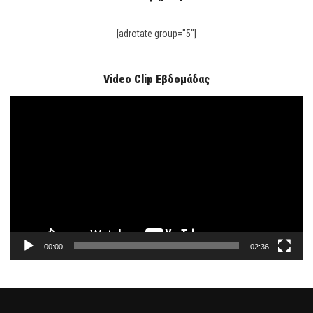
[adrotate group="5"]
Video Clip Εβδομάδας
Πρόγραμμα
Αναπαραγωγής
Βίντεο
00:00
02:36