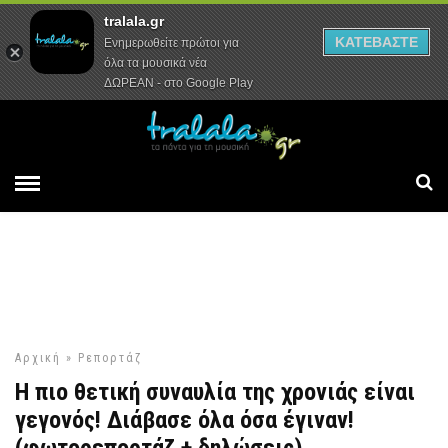
tralala.gr
Αρχική
Συνεντεύξεις
Ρεπορτάζ
ΚΑΤΕΒΑΣΤΕ
Ενημερωθείτε πρώτοι για
όλα τα μουσικά νέα
ΔΩΡΕΑΝ - στο Google Play
Αρχική
»
Ρεπορτάζ
Η πιο θετική συναυλία της χρονιάς είναι
γεγονός! Διάβασε όλα όσα έγιναν!