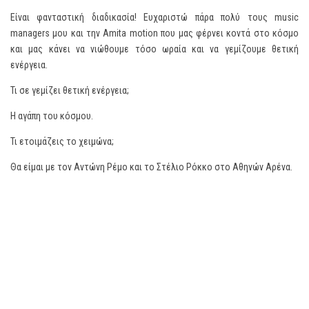
Είναι φανταστική διαδικασία! Ευχαριστώ πάρα πολύ τους music
managers μου και την Amita motion που μας φέρνει κοντά στο κόσμο
και μας κάνει να νιώθουμε τόσο ωραία και να γεμίζουμε θετική
ενέργεια.
Τι σε γεμίζει θετική ενέργεια;
Η αγάπη του κόσμου.
Τι ετοιμάζεις το χειμώνα;
Θα είμαι με τον Αντώνη Ρέμο και το Στέλιο Ρόκκο στο Αθηνών Αρένα.