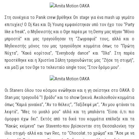
Στη συνέχεια το Panik crew βρέθηκε On stage για ένα mash up γεμάτο
επιτυχίες! Ο Dj Kas και Dj Young εμφανίστηκαν υπό τον ήχο του “Party
like a freak”, o Μηδενιστής και ο Oge παρέα με τη Demy μας πήγαν “Μόνο
μπροστά” και μας τραγούδησαν τη “Ζωγραφιά” τους, αλλά και ο
Μηδενιστής μόνος του μας τραγούδησε κομμάτια όπως το “Πρώτη
Νύχτα”, “Κακά κορίτσια”, “Everybody dance” και “Όλα”. Στη παρέα
προστέθηκε και η Χριστίνα Σάλτη τραγουδώντας μας “Ζήσε τη στιγμή”,
και μαζί με τον Oge το τελευταίο single τους “Στον δρόμο μου”.
Οι Staners όλου του κόσμου ενώθηκαν και η γη σείστηκε στο ΟΑΚΑ. Ο
Stan μας τραγουδά “1 βράδυ” και το show ξεκινά. Ακολουθούν κομμάτια
όπως “Καμιά γυναίκα”, “Αν το θέλεις”, “Ταξίδεψέ με”, “Αν μου φτάναν τα
λεφτά”, “Μες το μυαλό μου” αλλά και τη μπαλάντα “Είσαι ό,τι πιο
όμορφο έχω δει”. Εκτός από τα δικά του κομμάτια επέλεξε και τα
“Κακώς κείμενα” των Stavento-που βρίσκονταν στη Θεσσαλονίκη την
ίδια στιγμή- αλλά και των Rec, το “Chocolat..το χρώμα” και “Άσε με να