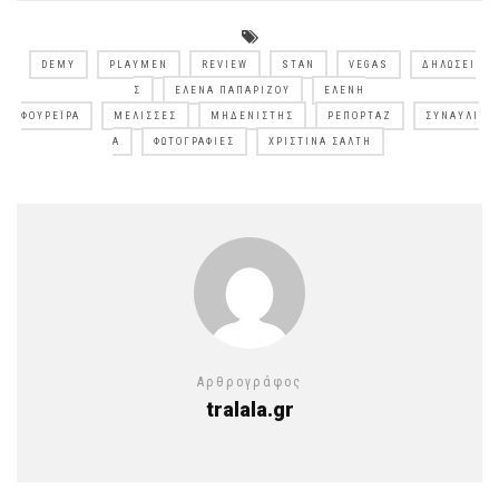
DEMY
PLAYMEN
REVIEW
STAN
VEGAS
ΔΗΛΏΣΕΙ
Σ
ΈΛΕΝΑ ΠΑΠΑΡΊΖΟΥ
ΕΛΈΝΗ
ΦΟΥΡΈΙΡΑ
ΜΈΛΙΣΣΕΣ
ΜΗΔΕΝΙΣΤΉΣ
ΡΕΠΟΡΤΆΖ
ΣΥΝΑΥΛΊ
Α
ΦΩΤΟΓΡΑΦΊΕΣ
ΧΡΙΣΤΊΝΑ ΣΆΛΤΗ
Αρθρογράφος
tralala.gr