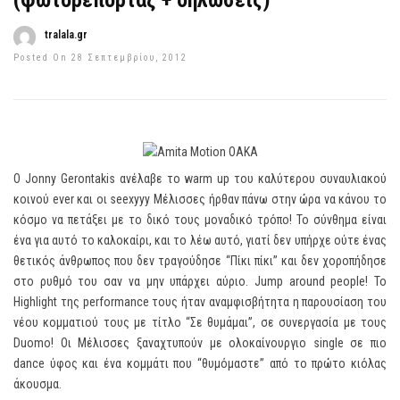
(φωτορεπορτάζ + δηλώσεις)
tralala.gr
Posted On 28 Σεπτεμβρίου, 2012
Ο Jonny Gerontakis ανέλαβε το warm up του καλύτερου συναυλιακού
κοινού ever και οι seexyyy Μέλισσες ήρθαν πάνω στην ώρα να κάνου το
κόσμο να πετάξει με το δικό τους μοναδικό τρόπο! Το σύνθημα είναι
ένα για αυτό το καλοκαίρι, και το λέω αυτό, γιατί δεν υπήρχε ούτε ένας
θετικός άνθρωπος που δεν τραγούδησε “Πίκι πίκι” και δεν χοροπήδησε
στο ρυθμό του σαν να μην υπάρχει αύριο. Jump around people! Το
Highlight της performance τους ήταν αναμφισβήτητα η παρουσίαση του
νέου κομματιού τους με τίτλο “Σε θυμάμαι”, σε συνεργασία με τους
Duomo! Οι Μέλισσες ξαναχτυπούν με ολοκαίνουργιο single σε πιο
dance ύφος και ένα κομμάτι που “θυμόμαστε” από το πρώτο κιόλας
άκουσμα.