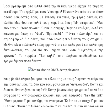
Όσοι βρεθήκαμε στο ΟΑΚΑ αυτή την θετική ημέρα είχαμε τη τύχη να
πετάξουμε “Πιο ψηλά” με τους Veeeegas! Έδωσαν ένα απίστευτο show
στους θαυμαστές τους, με ένταση, ενέργεια, τρυφερές στιγμές και
ελπίδα! Μας θύμισαν παλιά τους κομμάτια όπως “Μη σταματάς”, “Mad
about you”, “Τους πονάει”, “Ήρθε η στιγμή”, “Μην σε νοιάζει”, αλλά και
καινούργια όπως το “Φιλί”, “Προσπαθώ”, “Πάντα καλοκαίρι” και το
ατμοσφαιρικό “Για σένα”, που ήταν ίσως η πιο δυνατή τους στιγμή. Η
Μελίνα είναι πολύ πολύ καλή ερμηνεύτρια και κάθε φορά και καλύτερη,
δικαιώνοντας το βραβείο που πήραν στα VMA “Συγκρότημα της
χρονιάς”. Το κομμάτι “Πιο ψηλά” στα αλήθεια αποθεώθηκε και
τραγουδήθηκε πολύ δυνατά.
Και η βραδιά πλησιάζει προς το τέλος της με τους Playmen να παίρνουν
την σκυτάλη…και τα δύο πρωτοεμφανιζόμενα “αγγελούδια”, Demy και
Stan να δίνουν ξανά το παρόν! Η Demy, βελτιωμένη πραγματικά πολύ όσο
αναφορά το κινησιολογικό κομμάτι της, μας τραγουδά “Talk the talk”,
“Μόνο μπροστά” με τον Oge, το αγαπημένο “Κράτησε με σφιχτά” με τον
Dj Young, “Πόσες χιλιάδες καλοκαίρια” και “Fallin”. Ο Stan επιστρέφει με