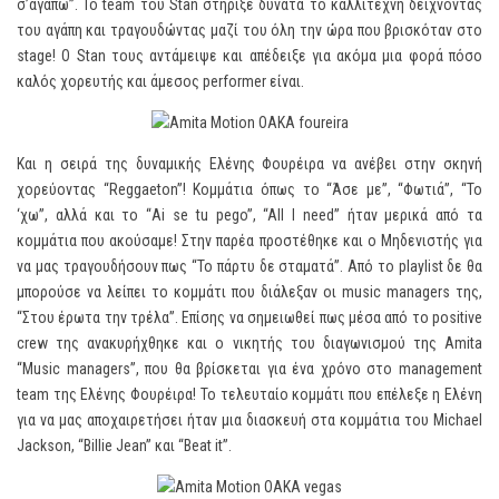
σ’αγαπώ”. Το team του Stan στήριξε δυνατά το καλλιτέχνη δείχνοντας
του αγάπη και τραγουδώντας μαζί του όλη την ώρα που βρισκόταν στο
stage! Ο Stan τους αντάμειψε και απέδειξε για ακόμα μια φορά πόσο
καλός χορευτής και άμεσος performer είναι.
Και η σειρά της δυναμικής Ελένης Φουρέιρα να ανέβει στην σκηνή
χορεύοντας “Reggaeton”! Κομμάτια όπως το “Άσε με”, “Φωτιά”, “Το
‘χω”, αλλά και το “Ai se tu pego”, “All I need” ήταν μερικά από τα
κομμάτια που ακούσαμε! Στην παρέα προστέθηκε και ο Μηδενιστής για
να μας τραγουδήσουν πως “Το πάρτυ δε σταματά”. Από το playlist δε θα
μπορούσε να λείπει το κομμάτι που διάλεξαν οι music managers της,
“Στου έρωτα την τρέλα”. Επίσης να σημειωθεί πως μέσα από το positive
crew της ανακυρήχθηκε και ο νικητής του διαγωνισμού της Amita
“Music managers”, που θα βρίσκεται για ένα χρόνο στο management
team της Ελένης Φουρέιρα! Το τελευταίο κομμάτι που επέλεξε η Ελένη
για να μας αποχαιρετήσει ήταν μια διασκευή στα κομμάτια του Michael
Jackson, “Billie Jean” και “Beat it”.