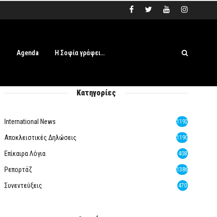
s
Agenda
Η Σοφία γράφει…
Κατηγορίες
International News
1192
Αποκλειστικές Δηλώσεις
1190
Επίκαιρα Λόγια
408
Ρεπορτάζ
1386
Συνεντεύξεις
470