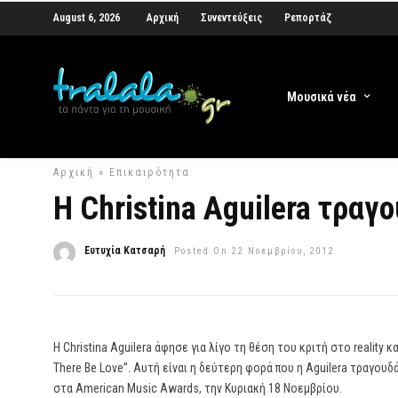
August 6, 2026
Αρχική
Συνεντεύξεις
Ρεπορτάζ
Μουσικά νέα
Αρχική
»
Επικαιρότητα
H Christina Aguilera τραγο
Ευτυχία Κατσαρή
Posted On 22 Νοεμβρίου, 2012
H Christina Aguilera άφησε για λίγο τη θέση του κριτή στο reality 
There Be Love”. Αυτή είναι η δεύτερη φορά που η Aguilera τραγου
στα American Music Awards, την Κυριακή 18 Νοεμβρίου.