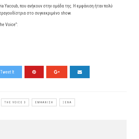
via Yacoub, που ανήκουν στην ομάδα της. H εμφάνιση ήταν πολύ
 τραγουδίστρια στο συγκεκριμένο show.
he Voice”:
Tweet It
THE VOICE 3
ΕΜΦΆΝΙΣΗ
ΞΈΝΑ