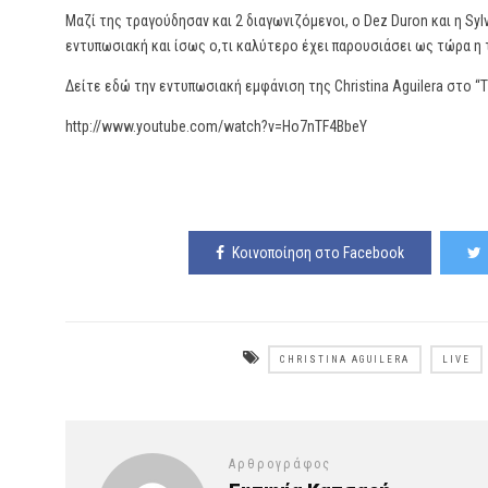
Μαζί της τραγούδησαν και 2 διαγωνιζόμενοι, ο Dez Duron και η Syl
εντυπωσιακή και ίσως ο,τι καλύτερο έχει παρουσιάσει ως τώρα η
Δείτε εδώ την εντυπωσιακή εμφάνιση της Christina Aguilera στο “T
http://www.youtube.com/watch?v=Ho7nTF4BbeY
Κοινοποίηση στο Facebook
CHRISTINA AGUILERA
LIVE
Αρθρογράφος