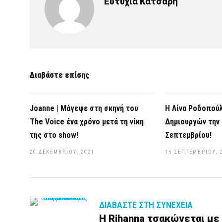
Ευτυχία Κατσαρή
Διαβάστε επίσης
Joanne | Μάγεψε στη σκηνή του
Η Λίνα Ροδοπούλ
The Voice ένα χρόνο μετά τη νίκη
Δημιουργών την
της στο show!
Σεπτεμβρίου!
20 ΔΕΚΕΜΒΡΊΟΥ, 2021
15 ΣΕΠΤΕΜΒΡΊΟΥ, 
ΔΙΑΒΆΣΤΕ ΣΤΗ ΣΥΝΈΧΕΙΑ
Η Rihanna τσακώνεται με 