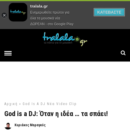
tralala.gr
Αρχική
Συνεντεύξεις
Ρεπορτάζ
ΚΑΤΕΒΑΣΤΕ
Ενημερωθείτε πρώτοι για
όλα τα μουσικά νέα
ΔΩΡΕΑΝ - στο Google Play
Αρχική
»
God Is A DJ
Νέα Video Clip
God is a DJ: Όταν η ιδέα … τα σπάει!
Κυριάκος Μαραγκός