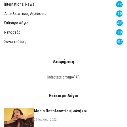
International News
1192
Αποκλειστικές Δηλώσεις
1190
Επίκαιρα Λόγια
408
Ρεπορτάζ
1386
Συνεντεύξεις
470
Διαφήμιση
[adrotate group="4"]
Επίκαιρα Λόγια
Μαρία Παπαλεοντίου | «Ανήκω...
29 Ιουλίου, 2022