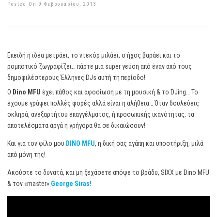
Posted On 9 Φεβρουαρίου, 2013
Επειδή η ιδέα μετράει, το ντεκόρ μιλάει, ο ήχος βαράει και το
ρομποτικό ζωγραφίζει… πάρτε μια super γεύση από έναν από τους
δημοφιλέστερους Έλληνες DJs αυτή τη περίοδο!
Ο
Dino MFU
έχει πάθος και αφοσίωση με τη μουσική & το DJing… Το
έχουμε γράψει πολλές φορές αλλά είναι η αλήθεια… Όταν δουλεύεις
σκληρά, ανεξαρτήτου επαγγέλματος, ή προσωπικής ικανότητας, τα
αποτελέσματα αργά η γρήγορα θα σε δικαιώσουν!
Και για τον φίλο μου
DINO MFU
, η δική σας αγάπη και υποστήριξη, μιλά
από μόνη της!
Ακούστε το δυνατά, και μη ξεχάσετε απόψε το βράδυ, SIXX με Dino MFU
& τον «master»
George Siras!