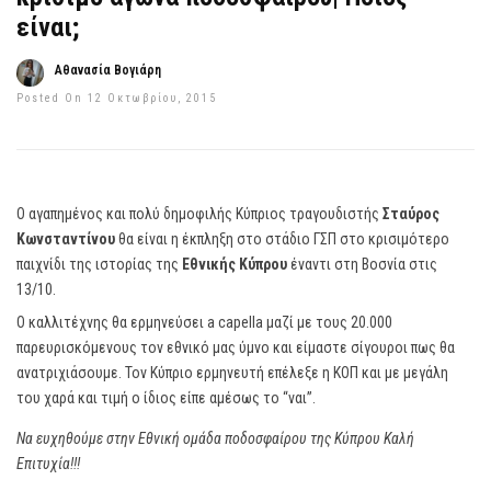
είναι;
Αθανασία Βογιάρη
Posted On 12 Οκτωβρίου, 2015
O αγαπημένος και πολύ δημοφιλής Κύπριος τραγουδιστής
Σταύρος
Κωνσταντίνου
θα είναι η έκπληξη στο στάδιο ΓΣΠ στο κρισιμότερο
παιχνίδι της ιστορίας της
Εθνικής Κύπρου
έναντι στη Βοσνία στις
13/10.
Ο καλλιτέχνης θα ερμηνεύσει a capella μαζί με τους 20.000
παρευρισκόμενους τον εθνικό μας ύμνο και είμαστε σίγουροι πως θα
ανατριχιάσουμε. Τον Κύπριο ερμηνευτή επέλεξε η ΚΟΠ και με μεγάλη
του χαρά και τιμή ο ίδιος είπε αμέσως το “ναι”.
Να ευχηθούμε στην Εθνική ομάδα ποδοσφαίρου της Κύπρου Καλή
Επιτυχία!!!