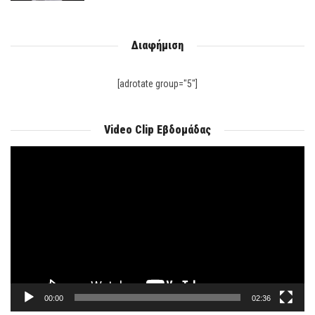
Διαφήμιση
[adrotate group="5"]
Video Clip Εβδομάδας
Πρόγραμμα
Αναπαραγωγής
Βίντεο
00:00
02:36