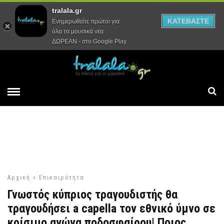
tralala.gr
Αρχική
Συνεντεύξεις
Ρεπορτάζ
ΚΑΤΕΒΑΣΤΕ
Ενημερωθείτε πρώτοι για
όλα τα μουσικά νέα
ΔΩΡΕΑΝ - στο Google Play
Αρχική
»
Επικαιρότητα
Γνωστός κύπριος τραγουδιστής θα
τραγουδήσει a capella τον εθνικό ύμνο σε
κρίσιμο αγώνα ποδοσφαίρου| Ποιος