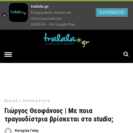
tralala.gr
Αρχική
Συνεντεύξεις
Ρεπορτάζ
ΚΑΤΕΒΑΣΤΕ
Ενημερωθείτε πρώτοι για
όλα τα μουσικά νέα
ΔΩΡΕΑΝ - στο Google Play
Αρχική
»
Επικαιρότητα
Γιώργος Θεοφάνους | Με ποια
τραγουδίστρια βρίσκεται στο studio;
Κατερίνα Γκίνη