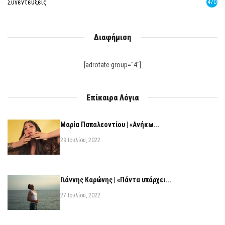
Συνεντεύξεις
470
Διαφήμιση
[adrotate group="4"]
Επίκαιρα Λόγια
Μαρία Παπαλεοντίου | «Ανήκω...
29 Ιουλίου, 2022
Γιάννης Καρώνης | «Πάντα υπάρχει...
27 Ιουλίου, 2022