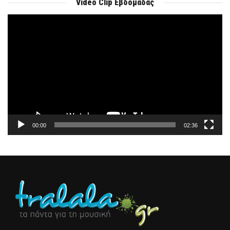
Video Clip Εβδομάδας
Πρόγραμμα
Αναπαραγωγής
Βίντεο
00:00
02:36