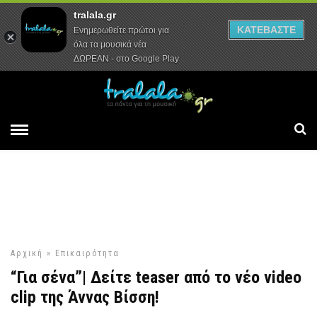
tralala.gr
Αρχική
Συνεντεύξεις
Ρεπορτάζ
ΚΑΤΕΒΑΣΤΕ
Ενημερωθείτε πρώτοι για
όλα τα μουσικά νέα
ΔΩΡΕΑΝ - στο Google Play
Αρχική
»
Επικαιρότητα
“Για σένα”| Δείτε teaser από το νέο video
clip της Άννας Βίσση!