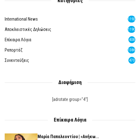
Κατηγορίες
International News
1192
Αποκλειστικές Δηλώσεις
1190
Επίκαιρα Λόγια
408
Ρεπορτάζ
1386
Συνεντεύξεις
470
Διαφήμιση
[adrotate group="4"]
Επίκαιρα Λόγια
Μαρία Παπαλεοντίου | «Ανήκω...