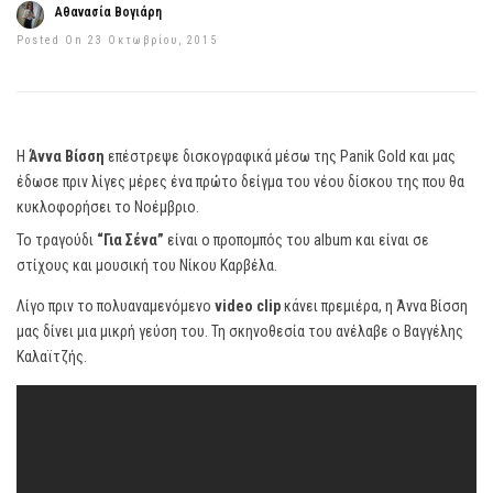
Αθανασία Βογιάρη
Posted On 23 Οκτωβρίου, 2015
Η
Άννα Βίσση
επέστρεψε δισκογραφικά μέσω της Panik Gold και μας
έδωσε πριν λίγες μέρες ένα πρώτο δείγμα του νέου δίσκου της που θα
κυκλοφορήσει το Νοέμβριο.
Το τραγούδι
“Για Σένα”
είναι ο προπομπός του album και είναι σε
στίχους και μουσική του Νίκου Καρβέλα.
Λίγο πριν το πολυαναμενόμενο
video clip
κάνει πρεμιέρα, η Άννα Βίσση
μας δίνει μια μικρή γεύση του. Τη σκηνοθεσία του ανέλαβε ο Βαγγέλης
Καλαϊτζής.