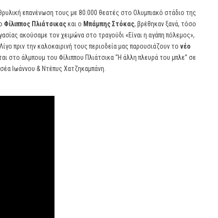
η θρυλική επανένωση τους με 80.000 θεατές στο Ολυμπιακό στάδιο της
 ο
Φίλιππος Πλιάτσικας
και ο
Μπάμπης Στόκας
, βρέθηκαν ξανά, τόσο
γασίας ακούσαμε τον χειμώνα στο τραγούδι «Είναι η αγάπη πόλεμος»,
 Λίγο πριν την καλοκαιρινή τους περιοδεία μας παρουσιάζουν το
νέο
ται στο άλμπουμ του Φίλιππου Πλιάτσικα “Η άλλη πλευρά του μπλε” σε
σσέα Ιωάννου & Ντέπυς Χατζηκαμπάνη.