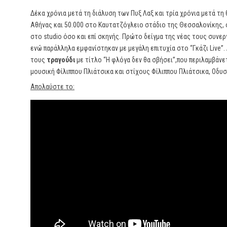
Δέκα χρόνια μετά τη διάλυση των Πυξ Λαξ και τρία χρόνια μετά τ
Αθήνας και 50.000 στο Καυτατζόγλειο στάδιο της Θεσσαλονίκης,
στο studio όσο και επί σκηνής. Πρώτο δείγμα της νέας τους συνερ
ενώ παράλληλα εμφανίστηκαν με μεγάλη επιτυχία στο “Γκάζι Live”.
τους
τραγούδι
με τίτλο “Η φλόγα δεν θα σβήσει”,που περιλαμβάνε
μουσική Φίλιππου Πλιάτσικα και στίχους Φίλιππου Πλιάτσικα, Οδυ
Απολαύστε το: