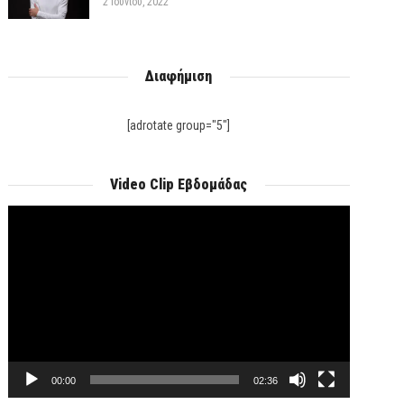
2 Ιουνίου, 2022
Διαφήμιση
[adrotate group="5"]
Video Clip Εβδομάδας
Πρόγραμμα
Αναπαραγωγής
Βίντεο
00:00
02:36