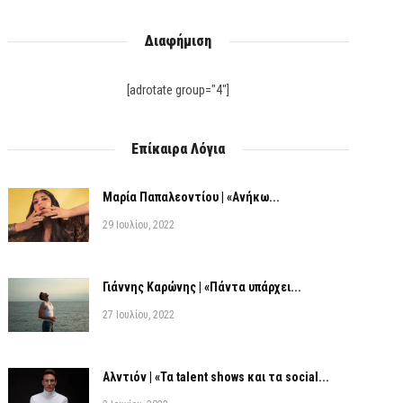
Διαφήμιση
[adrotate group="4"]
Επίκαιρα Λόγια
Μαρία Παπαλεοντίου | «Ανήκω...
29 Ιουλίου, 2022
Γιάννης Καρώνης | «Πάντα υπάρχει...
27 Ιουλίου, 2022
Αλντιόν | «Τα talent shows και τα social...