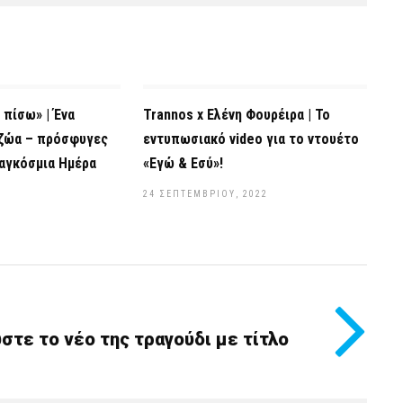
 πίσω» | Ένα
Trannos x Ελένη Φουρέιρα | Το
 ζώα – πρόσφυγες
εντυπωσιακό video για το ντουέτο
αγκόσμια Ημέρα
«Εγώ & Εσύ»!
24 ΣΕΠΤΕΜΒΡΊΟΥ, 2022
2
τε το νέο της τραγούδι με τίτλο