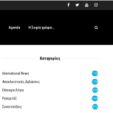
s
Agenda
Η Σοφία γράφει…
Κατηγορίες
International News
1192
Αποκλειστικές Δηλώσεις
1190
Επίκαιρα Λόγια
408
Ρεπορτάζ
1386
Συνεντεύξεις
470