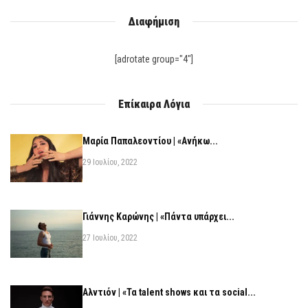
Διαφήμιση
[adrotate group="4"]
Επίκαιρα Λόγια
Μαρία Παπαλεοντίου | «Ανήκω...
29 Ιουλίου, 2022
Γιάννης Καρώνης | «Πάντα υπάρχει...
27 Ιουλίου, 2022
Αλντιόν | «Τα talent shows και τα social...