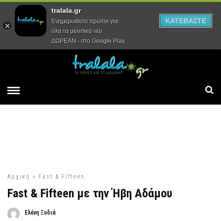
tralala.gr
Αρχική
Συνεντεύξεις
Ρεπορτάζ
ΚΑΤΕΒΑΣΤΕ
Ενημερωθείτε πρώτοι για
όλα τα μουσικά νέα
ΔΩΡΕΑΝ - στο Google Play
Αρχική
»
Fast & Fifteen
Fast & Fifteen με την Ήβη Αδάμου
Ελένη Ξυδιά