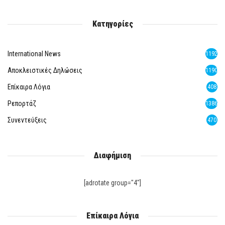
Κατηγορίες
International News
1192
Αποκλειστικές Δηλώσεις
1190
Επίκαιρα Λόγια
408
Ρεπορτάζ
1386
Συνεντεύξεις
470
Διαφήμιση
[adrotate group="4"]
Επίκαιρα Λόγια