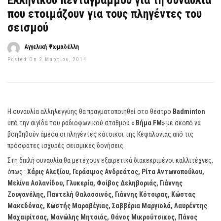
Ελληνικού πενταγράμμου για τη συναυλία
που ετοιμάζουν για τους πληγέντες του
σεισμού
Αγγελική Ψωμαδέλλη
Posted On 2 Μαρτίου, 2014
Η συναυλία αλληλεγγύης θα πραγματοποιηθεί στο θέατρο
Badminton
υπό την αιγίδα του ραδιοφωνικού σταθμού «
Βήμα FM»
με σκοπό να
βοηθηθούν άμεσα οι πληγέντες κάτοικοι της Κεφαλονιάς από τις
πρόσφατες ισχυρές σεισμικές δονήσεις.
Στη διπλή συναυλία θα μετέχουν εξαιρετικά διακεκριμένοι καλλιτέχνες,
όπως :
Χάρις Αλεξίου, Γεράσιμος Ανδρεάτος, Ρίτα Αντωνοπούλου,
Μελίνα Ασλανίδου, Γλυκερία, Φοίβος Δεληβοριάς, Γιάννης
Ζουγανέλης, Παντελή Θαλασσινός, Γιάννης Κότσιρας, Κώστας
Μακεδόνας, Κωστής Μαραβέγιας, Σαββέρια Μαργιολά, Λαυρέντης
Μαχαιρίτσας, Μανώλης Μητσιάς, Θάνος Μικρούτσικος, Πάνος