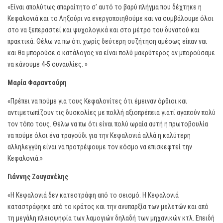
«Είναι απολύτως απαραίτητο σ’ αυτό το βαρύ πλήγμα που δέχτηκε η
Κεφαλονιά και το Ληξούρι να ενεργοποιηθούμε και να συμβάλουμε όλοι
στο να ξεπεραστεί και ψυχολογικά και στο μέτρο του δυνατού και
πρακτικά. Θέλω να πω ότι χωρίς δεύτερη συζήτηση αμέσως είπαν ναι
και θα μπορούσε ο κατάλογος να είναι πολύ μακρύτερος αν μπορούσαμε
να κάνουμε 4-5 συναυλίες. »
Μαρία Φαραντούρη
«Πρέπει να πούμε για τους Κεφαλονίτες ότι έμειναν όρθιοι και
αντιμετωπίζουν τις δυσκολίες με πολλή αξιοπρέπεια γιατί αγαπούν πολύ
τον τόπο τους. Θέλω να πω ότι είναι πολύ ωραία αυτή η πρωτοβουλία
να πούμε όλοι ένα τραγούδι για την Κεφαλονιά αλλά η καλύτερη
αλληλεγγύη είναι να προτρέψουμε τον κόσμο να επισκεφτεί την
Κεφαλονιά.»
Γιάννης Ζουγανέλης
«Η Κεφαλονιά δεν κατεστράφη από το σεισμό. Η Κεφαλονιά
καταστράφηκε από το κράτος και την ανυπαρξία των μελετών και από
τη μεγάλη πλειοψηφία των λαμογιών δηλαδή των μηχανικών κτλ. Επειδή