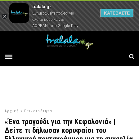
ετοιμάζουν για τους πληγέντες του σεισμού
tralala.gr
Αρχική
Συνεντεύξεις
Ρεπορτάζ
ΚΑΤΕΒΑΣΤΕ
Ενημερωθείτε πρώτοι για
όλα τα μουσικά νέα
ΔΩΡΕΑΝ - στο Google Play
Αρχική
»
Επικαιρότητα
«Ένα τραγούδι για την Κεφαλονιά» |
Δείτε τι δήλωσαν κορυφαίοι του