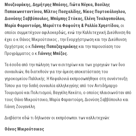
Μουζουράκης, Δημήτρης Μπάσης, Γιώτα Νέγκα, Βασίλης
Παπακωνσταντίνου, Μίλτος Πασχαλίδης, Νίκος Πορτοκάλογλου,
Διονύσης Σαββόπουλος, Μπάμπης Στόκας, Ελένη Τσαλιγοπούλου,
Μαρία Φαραντούρη, Μαριέττα Φαφούτη & Ραλλία Χρηστίδου,
οι
οποίοι συμμετέχουν αφιλοκερδώς, ενώ την Καλλιτεχνική Διεύθυνση θα
έχει ο κ.Θάνος Μικρούτσικος , την Ενορχήστρωση και την Διεύθυνση
Ορχήστρας ο κ.
Γιάννης Παπαζαχαριάκης
και την παρουσίαση του
Προγράμματος ο κ.
Γιάννης Μπέζος.
Τα έσοδα από την πώληση των εισιτηρίων και των χορηγιών των δυο
συναυλιών, θα διατεθούν για την άμεση αποκατάσταση του
γηροκομείου Παλλικής. Η Κεφαλονιά εκπροσωπήθηκε στη συνέντευξη
Τύπου για την διπλή συναυλία αλληλεγγύης από τον Αντιδήμαρχο
Τουρισμού και Πολιτισμού, Βαγγέλη Κεκάτο, ο οποίος πλαισιωνόταν από
τους Θάνο Μικρούτσικο, Μαρία Φαραντούρη, Διονύση Σαββόπουλο και
Γιάννη Ζουγανέλη.
Διαβάστε εδώ τι δήλωσαν οι εκπρόσωποι των καλλιτεχνών:
Θάνος Μικρούτσικος