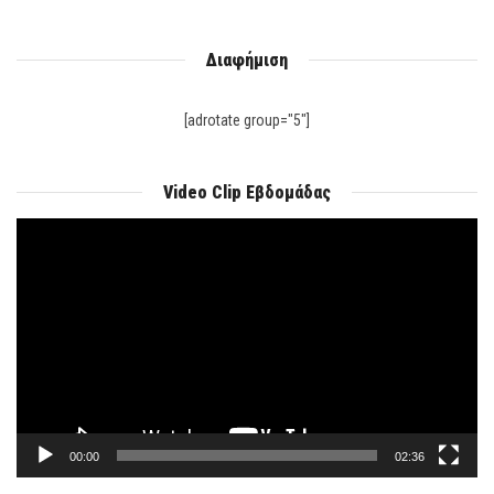
Διαφήμιση
[adrotate group="5"]
Video Clip Εβδομάδας
Πρόγραμμα
Αναπαραγωγής
Βίντεο
00:00
02:36