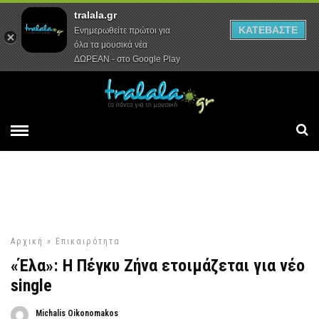
tralala.gr
Αρχική
Συνεντεύξεις
Ρεπορτάζ
ΚΑΤΕΒΑΣΤΕ
Ενημερωθείτε πρώτοι για
όλα τα μουσικά νέα
ΔΩΡΕΑΝ - στο Google Play
Αρχική
»
Επικαιρότητα
«Έλα»: Η Πέγκυ Ζήνα ετοιμάζεται για νέο
single
Michalis Oikonomakos