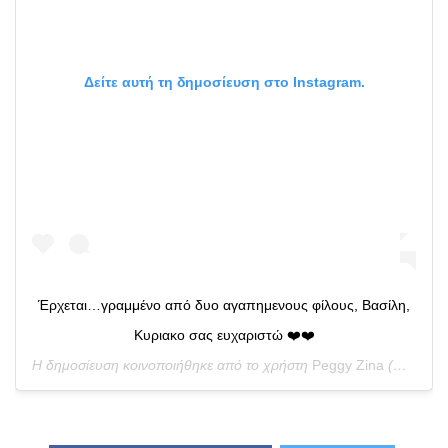
Δείτε αυτή τη δημοσίευση στο Instagram.
Έρχεται…γραμμένο από δυο αγαπημενους φίλους, Βασίλη,
Κυριακο σας ευχαριστώ ❤️❤️
Η δημοσίευση κοινοποιήθηκε από το χρήστη
Peggy Zina
(@peggyzina_official) στις