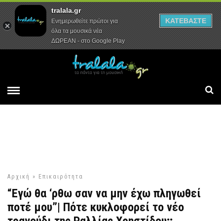
tralala.gr
Αρχική
Συνεντεύξεις
Ρεπορτάζ
ΚΑΤΕΒΑΣΤΕ
Ενημερωθείτε πρώτοι για
όλα τα μουσικά νέα
ΔΩΡΕΑΝ - στο Google Play
Αρχική
»
Επικαιρότητα
“Εγώ θα ‘ρθω σαν να μην έχω πληγωθεί
ποτέ μου”| Πότε κυκλοφορεί το νέο