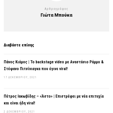
Αρθρογράφος
Γιώτα Μπούκα
Διαβάστε επίσης
Πάνος Κιάμος | Το backstage video με Αναστάσιο Ράμμο &
Στέφανο Πιτσίνιαγκα που έγινε viral!
17 ΔΕΚΕΜΒΡΊΟΥ, 2021
Πέτρος Ιακωβίδης – «Άστο» | Επιστρέφει με νέα επιτυχία
και είναι ήδη viral!
2 ΔΕΚΕΜΒΡΊΟΥ, 2021