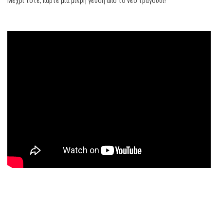
Μέχρι τότε, πάρτε μια μικρή γεύση από το νέο τραγούδι!