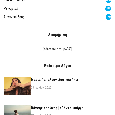
Επίκαιρα Λόγια
408
Ρεπορτάζ
1386
Συνεντεύξεις
470
Διαφήμιση
[adrotate group="4"]
Επίκαιρα Λόγια
Μαρία Παπαλεοντίου | «Ανήκω...
29 Ιουλίου, 2022
Γιάννης Καρώνης | «Πάντα υπάρχει...