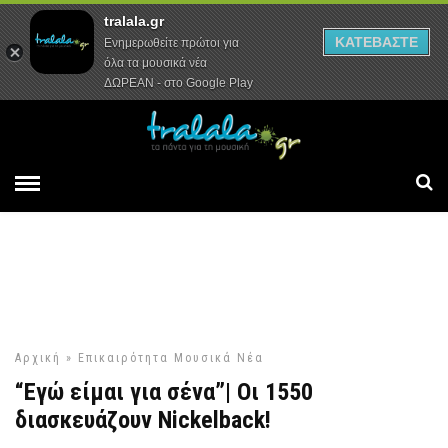
tralala.gr
Αρχική
Συνεντεύξεις
Ρεπορτάζ
ΚΑΤΕΒΑΣΤΕ
Ενημερωθείτε πρώτοι για
όλα τα μουσικά νέα
ΔΩΡΕΑΝ - στο Google Play
Αρχική
»
Επικαιρότητα
Μουσικά Νέα
“Εγώ είμαι για σένα”| Οι 1550
διασκευάζουν Nickelback!