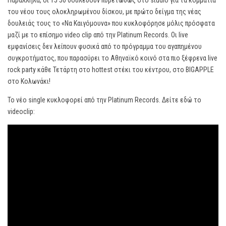
Παράλληλα, οι 15 50 δουλεύουν πυρετωδώς στο studio για τα κομμάτια
του νέου τους ολοκληρωμένου δίσκου, με πρώτο δείγμα της νέας
δουλειάς τους το «Να Καιγόμουνα» που κυκλοφόρησε μόλις πρόσφατα
μαζί με το επίσημο video clip από την Platinum Records. Οι live
εμφανίσεις δεν λείπουν φυσικά από το πρόγραμμα του αγαπημένου
συγκροτήματος, που παρασύρει το Αθηναϊκό κοινό στα πιο ξέφρενα live
rock party κάθε Τετάρτη στο hottest στέκι του κέντρου, στο BIGAPPLE
στο Κολωνάκι!
Το νέο single κυκλοφορεί από την Platinum Records. Δείτε εδώ το
videoclip: