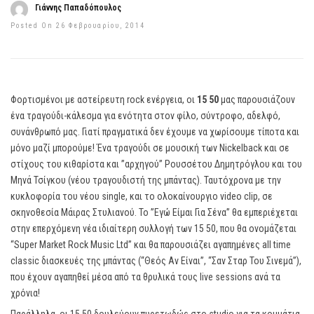
Γιάννης Παπαδόπουλος
Posted On 26 Φεβρουαρίου, 2014
Φορτισμένοι με αστείρευτη rock ενέργεια, οι
15 50
μας παρουσιάζουν
ένα τραγούδι-κάλεσμα για ενότητα στον φίλο, σύντροφο, αδελφό,
συνάνθρωπό μας. Γιατί πραγματικά δεν έχουμε να χωρίσουμε τίποτα και
μόνο μαζί μπορούμε! Ένα τραγούδι σε μουσική των Nickelback και σε
στίχους του κιθαρίστα και ”αρχηγού” Ρουσσέτου Δημητρόγλου και του
Μηνά Τσίγκου (νέου τραγουδιστή της μπάντας). Ταυτόχρονα με την
κυκλοφορία του νέου single, και το ολοκαίνουργιο video clip, σε
σκηνοθεσία Μάιρας Στυλιανού. Το ”Εγώ Είμαι Για Σένα” θα εμπεριέχεται
στην επερχόμενη νέα ιδιαίτερη συλλογή των 15 50, που θα ονομάζεται
“Super Market Rock Music Ltd” και θα παρουσιάζει αγαπημένες all time
classic διασκευές της μπάντας (“Θεός Αν Είναι”, “Σαν Σταρ Του Σινεμά”),
που έχουν αγαπηθεί μέσα από τα θρυλικά τους live sessions ανά τα
χρόνια!