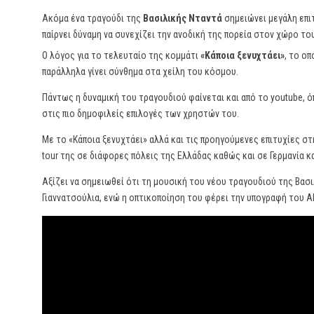
Ακόμα ένα τραγούδι της
Βασιλικής Νταντά
σημειώνει μεγάλη επιτ
παίρνει δύναμη να συνεχίζει την ανοδική της πορεία στον χώρο τ
Ο λόγος για το τελευταίο της κομμάτι
«Κάποια ξενυχτάει»
, το ο
παράλληλα γίνει σύνθημα στα χείλη του κόσμου.
Πάντως η δυναμική του τραγουδιού φαίνεται και από το youtube, ό
στις πιο δημοφιλείς επιλογές των χρηστών του.
Με το «Κάποια ξενυχτάει» αλλά και τις προηγούμενες επιτυχίες σ
tour της σε διάφορες πόλεις της Ελλάδας καθώς και σε Γερμανία κ
Αξίζει να σημειωθεί ότι τη μουσική του νέου τραγουδιού της Βασι
Γιαννατσούλια, ενώ η οπτικοποίηση του φέρει την υπογραφή του Ale