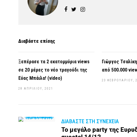
Διαβάστε επίσης
Ξεπέρασε τα 2 εκατομμύρια views
Γιώργος Τσαλίκη
σε 20 μέρες το νέο τραγούδι της
από 500.000 vie
Εύας Μπάιλα! (video)
23 ΦΕΒΡΟΥΑΡΊΟΥ, 
28 ΑΠΡΙΛΊΟΥ, 2021
ΔΙΑΒΆΣΤΕ ΣΤΗ ΣΥΝΈΧΕΙΑ
Το μεγάλο party της Ευρυδ