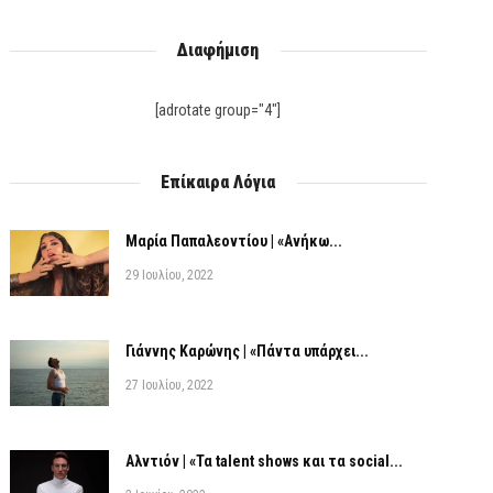
Διαφήμιση
[adrotate group="4"]
Επίκαιρα Λόγια
Μαρία Παπαλεοντίου | «Ανήκω...
29 Ιουλίου, 2022
Γιάννης Καρώνης | «Πάντα υπάρχει...
27 Ιουλίου, 2022
Αλντιόν | «Τα talent shows και τα social...