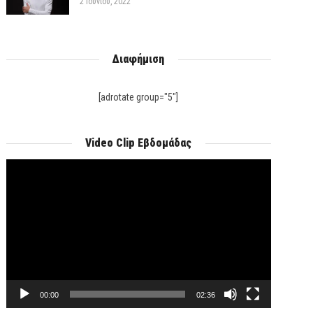
2 Ιουνίου, 2022
Διαφήμιση
[adrotate group="5"]
Video Clip Εβδομάδας
Πρόγραμμα
Αναπαραγωγής
Βίντεο
00:00
02:36