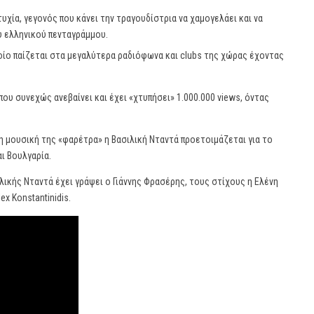
υχία, γεγονός που κάνει την τραγουδίστρια να χαμογελάει και να
ου ελληνικού πενταγράμμου.
ποίο παίζεται στα μεγαλύτερα ραδιόφωνα και clubs της χώρας έχοντας
που συνεχώς ανεβαίνει και έχει «χτυπήσει» 1.000.000 views, όντας
τη μουσική της «φαρέτρα» η Βασιλική Νταντά προετοιμάζεται για το
αι Βουλγαρία.
λικής Νταντά έχει γράψει ο Γιάννης Φρασέρης, τους στίχους η Ελένη
x Konstantinidis.