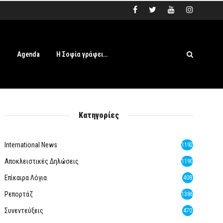
s
Agenda
Η Σοφία γράφει…
Κατηγορίες
International News
1192
Αποκλειστικές Δηλώσεις
1190
Επίκαιρα Λόγια
408
Ρεπορτάζ
1386
Συνεντεύξεις
470