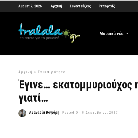
August 7, 2026
Αρχική
Συνεντεύξεις
Ρεπορτάζ
Μουσικά νέα
Αρχική
»
Επικαιρότητα
Έγινε… εκατομμυριούχος η
γιατί…
Αθανασία Βογιάρη
Posted On 8 Δεκεμβρίου, 2017