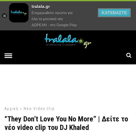
tralala.gr
Αρχική
Συνεντεύξεις
Ρεπορτάζ
ΚΑΤΕΒΑΣΤΕ
Ενημερωθείτε πρώτοι για
όλα τα μουσικά νέα
ΔΩΡΕΑΝ - στο Google Play
Αρχική
»
Νέα Video Clip
“They Don’t Love You No More” | Δείτε το
νέο video clip του DJ Khaled