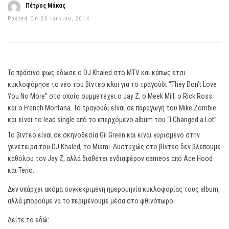
Πέτρος Μάκας
Posted On 23 Ιουνίου, 2014
Το πράσινο φως έδωσε ο DJ Khaled στο MTV και κάπως έτσι
κυκλοφόρησε το νέο του βίντεο κλιπ για το τραγούδι “They Don’t Love
You No More” στο οποίο συμμετέχει ο Jay Z, ο Meek Mill, ο Rick Ross
και ο French Montana. Το τραγούδι είναι σε παραγωγή του Mike Zombie
και είναι το lead single από το επερχόμενο album του “I Changed a Lot”.
Το βιντεο είναι σε σκηνοθεσία Gil Green και είναι γυρισμένο στην
γενέτειρα του DJ Khaled, το Miami. Δυστυχώς στο βίντεο δεν βλέπουμε
καθόλου τον Jay Z, αλλά διαθέτει ενδιαφέρον cameos από Ace Hood
και Terio.
Δεν υπάρχει ακόμα συγκεκριμένη ημερομηνία κυκλοφορίας τους album,
αλλά μπορούμε να το περιμένουμε μέσα στο φθινόπωρο.
Δείτε το εδώ: