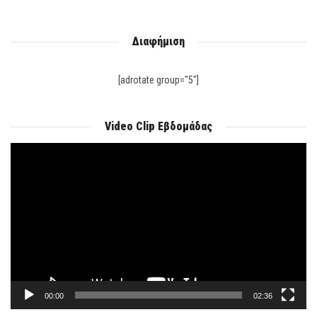
Διαφήμιση
[adrotate group="5"]
Video Clip Εβδομάδας
Πρόγραμμα
Αναπαραγωγής
Βίντεο
00:00
02:36