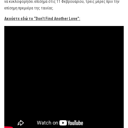
να κυκλοφορήσει επίσημα στις 11 Φεβρουαρίου, τρεις μέρες πριν την
επίσημη πρεμιέρα της ταινίας.
Ακούστε εδώ το “Don’t Find Another Love”: