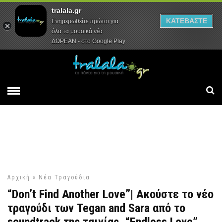
tralala.gr
Αρχική
Συνεντεύξεις
Ρεπορτάζ
ΚΑΤΕΒΑΣΤΕ
Ενημερωθείτε πρώτοι για
όλα τα μουσικά νέα
ΔΩΡΕΑΝ - στο Google Play
Αρχική
»
Νέα Τραγούδια
“Don’t Find Another Love”| Ακούστε το νέο
τραγούδι των Tegan and Sara από το