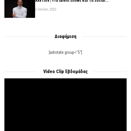
Αλντιόν | «Τα talent shows και τα social...
2 Ιουνίου, 2022
Διαφήμιση
[adrotate group="5"]
Video Clip Εβδομάδας
Πρόγραμμα
Αναπαραγωγής
Βίντεο