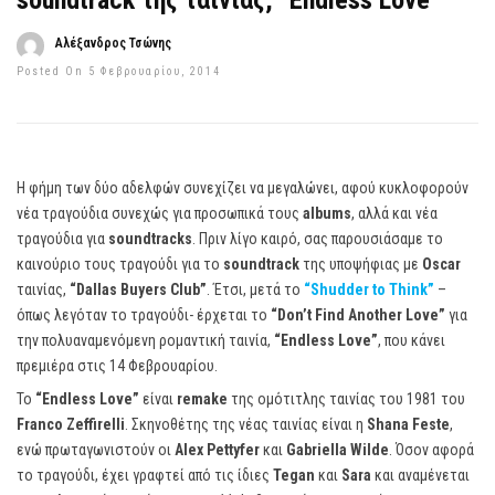
soundtrack της ταινίας, “Endless Love”
Αλέξανδρος Τσώνης
Posted On 5 Φεβρουαρίου, 2014
Η φήμη των δύο αδελφών συνεχίζει να μεγαλώνει, αφού κυκλοφορούν
νέα τραγούδια συνεχώς για προσωπικά τους
albums
, αλλά και νέα
τραγούδια για
soundtracks
. Πριν λίγο καιρό, σας παρουσιάσαμε το
καινούριο τους τραγούδι για το
soundtrack
της υποψήφιας με
Oscar
ταινίας,
“Dallas Buyers Club”
. Έτσι, μετά το
“Shudder to Think”
–
όπως λεγόταν το τραγούδι- έρχεται το
“Don’t Find Another Love”
για
την πολυαναμενόμενη ρομαντική ταινία,
“Endless Love”
, που κάνει
πρεμιέρα στις 14 Φεβρουαρίου.
Το
“Endless Love”
είναι
remake
της ομότιτλης ταινίας του 1981 του
Franco Zeffirelli
. Σκηνοθέτης της νέας ταινίας είναι η
Shana Feste
,
ενώ πρωταγωνιστούν οι
Alex Pettyfer
και
Gabriella Wilde
. Όσον αφορά
το τραγούδι, έχει γραφτεί από τις ίδιες
Tegan
και
Sara
και αναμένεται