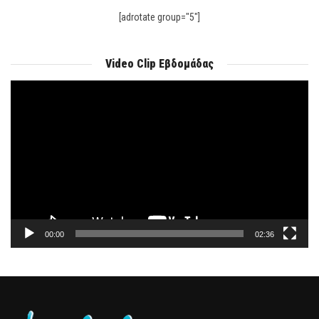
[adrotate group="5"]
Video Clip Εβδομάδας
Πρόγραμμα
Αναπαραγωγής
Βίντεο
00:00
02:36