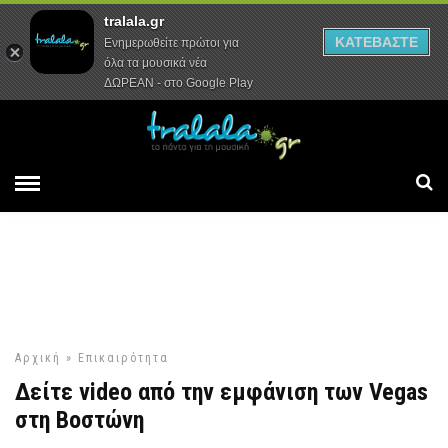
tralala.gr
Αρχική
Συνεντεύξεις
Ρεπορτάζ
ΚΑΤΕΒΑΣΤΕ
Ενημερωθείτε πρώτοι για
όλα τα μουσικά νέα
ΔΩΡΕΑΝ - στο Google Play
Αρχική
»
Επικαιρότητα
Δείτε video από την εμφάνιση των Vegas
στη Βοστώνη