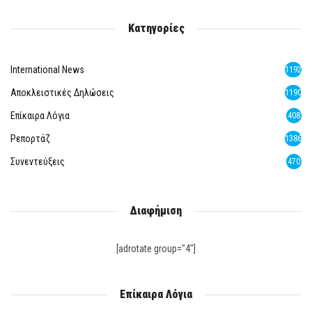
Κατηγορίες
International News
1192
Αποκλειστικές Δηλώσεις
1190
Επίκαιρα Λόγια
408
Ρεπορτάζ
1386
Συνεντεύξεις
470
Διαφήμιση
[adrotate group="4"]
Επίκαιρα Λόγια