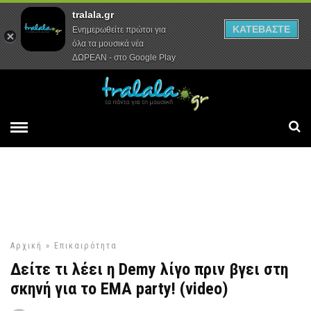
tralala.gr
Αρχική
Συνεντεύξεις
Ρεπορτάζ
ΚΑΤΕΒΑΣΤΕ
Ενημερωθείτε πρώτοι για
όλα τα μουσικά νέα
ΔΩΡΕΑΝ - στο Google Play
Αρχική
»
Επικαιρότητα
Δείτε τι λέει η Demy λίγο πριν βγει στη
σκηνή για το EMA party! (video)