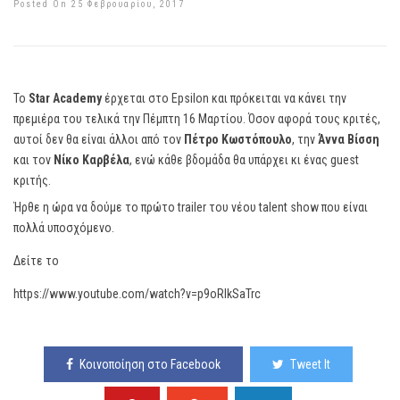
Posted On 25 Φεβρουαρίου, 2017
Το
Star Academy
έρχεται στο Epsilon και πρόκειται να κάνει την
πρεμιέρα του τελικά την Πέμπτη 16 Μαρτίου. Όσον αφορά τους κριτές,
αυτοί δεν θα είναι άλλοι από τον
Πέτρο Κωστόπουλο
, την
Άννα Βίσση
και τον
Νίκο Καρβέλα
, ενώ κάθε βδομάδα θα υπάρχει κι ένας guest
κριτής.
Ήρθε η ώρα να δούμε το πρώτο trailer του νέου talent show που είναι
πολλά υποσχόμενο.
Δείτε το
https://www.youtube.com/watch?v=p9oRIkSaTrc
Κοινοποίηση στο Facebook
Tweet It