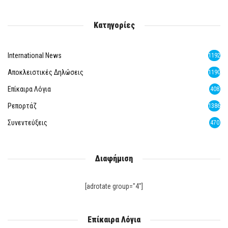
Κατηγορίες
International News
1192
Αποκλειστικές Δηλώσεις
1190
Επίκαιρα Λόγια
408
Ρεπορτάζ
1386
Συνεντεύξεις
470
Διαφήμιση
[adrotate group="4"]
Επίκαιρα Λόγια