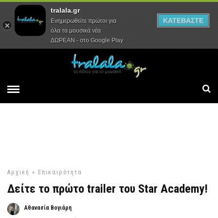
tralala.gr
Αρχική
Συνεντεύξεις
Ρεπορτάζ
ΚΑΤΕΒΑΣΤΕ
Ενημερωθείτε πρώτοι για
όλα τα μουσικά νέα
ΔΩΡΕΑΝ - στο Google Play
Αρχική
»
Επικαιρότητα
Δείτε το πρώτο trailer του Star Academy!
Αθανασία Βογιάρη