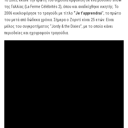
Το 2005, έκανε την πρώτη του δημόσια εμφάνιση σε ένα μουσικό show
της Γαλλίας (La Ferme Célébrités 2), όπου και αναδείχθηκε νικητής. Το
2006 κυκλοφόρησε το τραγούδι με τίτλο
“Je t’apprendrai
“, το πρώτο
του μετά από δώδεκα χρόνια. Σήμερα ο Ζορντί είναι 25 ετών. Είναι
μέλος του συγκροτήματος “Jordy & the Dixies”, με το οποίο κάνει
περιοδείες και ηχογραφούν τραγούδια.