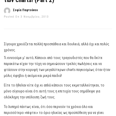
των charts! (Part 2)
Σοφία Παφτούνου
Posted On 3 Νοεμβρίου, 2013
Σίγουρα χρειάζεται πολλή προσπάθεια και δουλειά, αλλά όχι και πολύς
χρόνος.
Τι εννοούμε μ’ αυτό; Κάποιοι από τους τραγουδιστές που θα δείτε
παρακάτω είχαν την τύχη να σημειώσουν τρελές πωλήσεις και να
φτάσουν στην κορυφή των μεγαλύτερων charts παγκοσμίως όταν ήταν
μόλις έφηβοι ή ακόμα και μικρά παιδιά!
Είτε το ήθελαν είτε όχι κι απλά κάποιοι τους εκμεταλλεύτηκαν, το
μόνο σίγουρο είναι ότι αυτή τους η επιτυχία τους σημάδεψε για
ολόκληρη την υπόλοιπη ζωή τους.
Το λυπηρό πάντως είναι, ότι όσο περνούν τα χρόνια όλο και
περισσότερο «πέφτει» το όριο ηλικίας ως προϋπόθεση για να γίνει