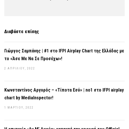
Διαβάστε επίσης
Γιώργος Σαμπάνης | #1 στο IFPI Airplay Chart της Ελλάδας με
το «Άσε Με Να Σε Προσέχω»!
2 ΑΠΡΙΛΊΟΥ, 2022
Κωνσταντίνος Αργυρός – «Τίποτα Εσύ» | no1 στο IFPI airplay
chart by MediaInspector!
1 ΜΑΡΤΊΟΥ, 2022