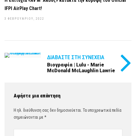
Η επιτυχία «Αν Μ’ Ακούς» κατακτά την κορυφή του Official
IFPI AirPlay Chart!
3 ΦΕΒΡΟΥΑΡΊΟΥ, 2022
ΔΙΑΒΆΣΤΕ ΣΤΗ ΣΥΝΈΧΕΙΑ
Βιογραφία | Lulu - Marie
McDonald McLaughlin Lawrie
Αφήστε μια απάντηση
Η ηλ. διεύθυνση σας δεν δημοσιεύεται.
Τα υποχρεωτικά πεδία
σημειώνονται με
*