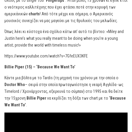
όλους με το single του
‘Fingertips’
. Ήταν μόλις 13 χρονών κι έγινε έτσι
ο νεότερος καλλιτέχνης που έχει φτάσει ποτέ στην κορυφή των
αμερικάνικών
charts
! Από τότε μέχρι και σήμερα, ο Αμερικανός
μουσικός συνεχίζει να μας μαγεύει με τις θρυλικές του μελωδίες.
Όπως λέει κι εύστοχα ένα σχόλιο κάτω απ’ αυτό το βίντεο: «Miley and
Justin here’s what you really meant to be doing when you’re a young
artist; provide the world with timeless music!»
https://www.youtube.com/watch?v=7GfeEUX3KFE
Billie Piper (15) – ‘Because We Want To’
Κάντε μια βόλτα με το Tardis (τη μηχανή του χρόνου με την οποία ο
Doctor Who
– σειρά στην οποία πρωταγωνίστησε η νεαρή Αγγλίδα- ως
Timelord / Xρονάρχοντας, εξερευνά το σύμπαν) στο 1995 και θα δείτε
την 15χρονη
Billie Piper
να κερδίζει τη δόξα των chart με το
‘Because
We Want To’
.