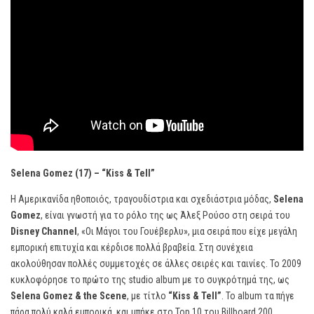
Selena Gomez (17) – “Kiss & Tell”
Η Αμερικανίδα ηθοποιός, τραγουδίστρια και σχεδιάστρια μόδας,
Selena
Gomez
, είναι γνωστή για το ρόλο της ως Άλεξ Ρούσο στη σειρά του
Disney Channel
, «Οι Μάγοι του Γουέβερλυ», μια σειρά που είχε μεγάλη
εμπορική επιτυχία και κέρδισε πολλά βραβεία. Στη συνέχεια
ακολούθησαν πολλές συμμετοχές σε άλλες σειρές και ταινίες. Το 2009
κυκλοφόρησε το πρώτο της studio album με το συγκρότημά της, ως
Selena Gomez & the Scene
, με τίτλο
“Kiss & Tell”
. Το album τα πήγε
πάρα πολύ καλά εμπορικά, και μπήκε στο Top 10 του Billboard 200.