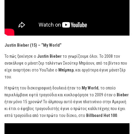
Justin Bieber (15) – “My World”
Το πώς ξεκίνησε ο
Justin Bieber
το γνωρίζουμε όλοι. Το 2008 τον
ανακάλυψε ο μάνατζερ ταλέντων Σκούτερ Μπράουν, από τα βίντεο που
είχε αναρτήσει στο YouTube ο
Μπίμπερ
, και αργότερα έγινε μάνατζέρ
του.
Η πρώτη του δισκογραφική δουλειά ήταν το
My World
, το οποίο
περιελάμβανε εφτά τραγούδια και κυκλοφόρησε το 2009 όταν ο
Bieber
ήταν μόνο 15 χρονών! Το άλμπουμ αυτό έγινε πλατινένιο στην Αμερική
κι έτσι ο έφηβος τραγουδιστής έγινε ο πρώτος καλλιτέχνης που έχει
επτά τραγούδια από τον πρώτο του δίσκο, στο
Billboard Hot 100
.