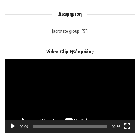
Διαφήμιση
[adrotate group="5"]
Video Clip Εβδομάδας
Πρόγραμμα
Αναπαραγωγής
Βίντεο
00:00
02:36