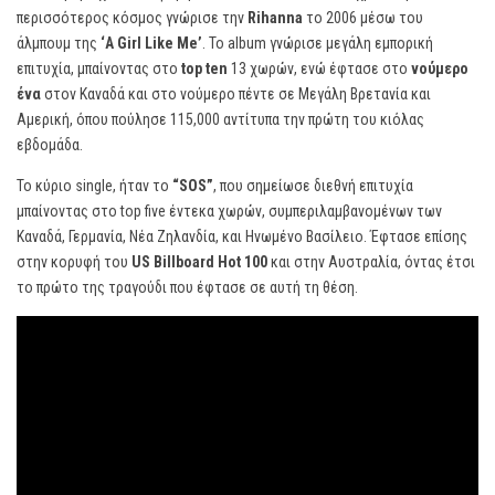
περισσότερος κόσμος γνώρισε την
Rihanna
το 2006 μέσω του
άλμπουμ της
‘A Girl Like Me’
. Το album γνώρισε μεγάλη εμπορική
επιτυχία, μπαίνοντας στο
top ten
13 χωρών, ενώ έφτασε στο
νούμερο
ένα
στον Καναδά και στο νούμερο πέντε σε Μεγάλη Βρετανία και
Αμερική, όπου πούλησε 115,000 αντίτυπα την πρώτη του κιόλας
εβδομάδα.
Το κύριο single, ήταν το
“SOS”
, που σημείωσε διεθνή επιτυχία
μπαίνοντας στο top five έντεκα χωρών, συμπεριλαμβανομένων των
Καναδά, Γερμανία, Νέα Ζηλανδία, και Ηνωμένο Βασίλειο. Έφτασε επίσης
στην κορυφή του
US Billboard Hot 100
και στην Αυστραλία, όντας έτσι
το πρώτο της τραγούδι που έφτασε σε αυτή τη θέση.