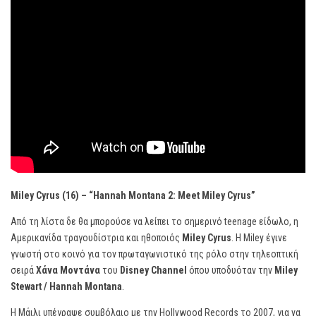
Miley Cyrus (16) – “Hannah Montana 2: Meet Miley Cyrus”
Από τη λίστα δε θα μπορούσε να λείπει το σημερινό teenage είδωλο, η
Αμερικανίδα τραγουδίστρια και ηθοποιός
Miley Cyrus
. Η Miley έγινε
γνωστή στο κοινό για τον πρωταγωνιστικό της ρόλο στην τηλεοπτική
σειρά
Χάνα Μοντάνα
του
Disney Channel
όπου υποδυόταν την
Miley
Stewart / Hannah Montana
.
Η Μάιλι υπέγραψε συμβόλαιο με την Hollywood Records το 2007, για να