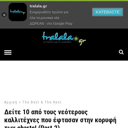
tralala.gr
Αρχική
Συνεντεύξεις
Ρεπορτάζ
ΚΑΤΕΒΑΣΤΕ
Ενημερωθείτε πρώτοι για
όλα τα μουσικά νέα
ΔΩΡΕΑΝ - στο Google Play
Αρχική
»
The Best & The Rest
Δείτε 10 από τους νεότερους
καλλιτέχνες που έφτασαν στην κορυφή