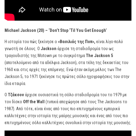
Michael Jackson (20) – ‘Don’t Stop ‘Til You Get Enough’
Η ιστορία του πώς ξεκίνησε ο
«Βασιλιάς της Ποπ»,
είναι λίγο-πολύ
γνωστή σε όλους. Ο
Jackson
άρχισε τη σταδιοδρομία του ως
τραγουδιστής της Motown με το συγκρότημα
The Jackson 5
(αποτελούμενο από τα αδέλφια Jackson), στα τέλη της δεκαετίας του
1960 και στις αρχές της επόμενης. Ενώ ήταν ακόμη μέλος των The
Jackson 5, το 1971 ξεκίνησε τις πρώτες σόλο ηχογραφήσεις του στην
ίδια εταιρία.
Ο
Τζάκσον
άρχισε ουσιαστικά τη σόλο σταδιοδρομία του το 1979 με
τον δίσκο
Off the Wall
(τυπικά αποχώρησε από τους The Jacksons το
1987). Από τότε, είναι ένας από τους πιο επιτυχημένους εμπορικά
καλλιτέχνες στην ιστορία της μαύρης μουσικής και ένας από τους πιο
επιτυχημένους σόλο καλλιτέχνες συνολικά στην ιστορία της μουσικής.