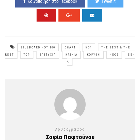
Κοινοποίηση στο Facebook
Tweet It
BILLBOARD HOT 100
CHART
NO1
THE BEST & THE
REST
TOP
ΕΠΙΤΥΧΊΑ
ΗΛΙΚΊΑ
ΚΟΡΥΦΉ
ΝΈΟΣ
ΞΈΝ
Α
Αρθρογράφος
Σοφία Παφτούνου