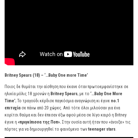
Britney Spears (18) – ‘…Baby One more Time’
Ποιος δε θυμάται την αίσθηση που έκανε όταν πρωτοεμφανίστηκε σε
ηλικία μόλις 18 χρονών η
Britney Spears
, με το
‘…Baby One More
Time’
; Το τραγούδι κέρδισε παγκόσμια αναγνώριση κι έγινε
no.1
επιτυχία
σε πάνω από 20 χώρες. Από τότε όλοι μιλούσαν για ένα
κορίτσι θαύμα και δεν έπεσαν έξω αφού μέσα σε λίγο καιρό η Britney
έγινε η
«πριγκίπισσα της Ποπ».
Στην ουσία αυτή ήταν που «άνοιξε» τις
πόρτες για να δημιουργηθεί το φαινόμενο των
teenager stars
.