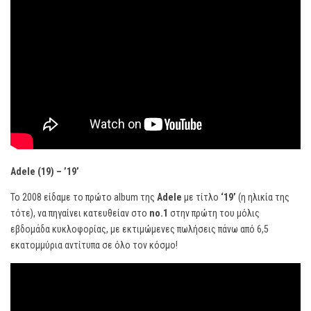
Adele (19) – ’19’
Το 2008 είδαμε το πρώτο album της
Adele
με τίτλο
‘19’
(η ηλικία της
τότε), να πηγαίνει κατευθείαν στο
no.1
στην πρώτη του μόλις
εβδομάδα κυκλοφορίας, με εκτιμώμενες πωλήσεις πάνω από 6,5
εκατομμύρια αντίτυπα σε όλο τον κόσμο!