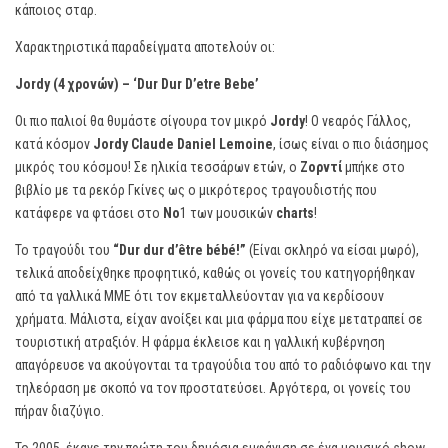
κάποιος σταρ.
Χαρακτηριστικά παραδείγματα αποτελούν οι:
Jordy (4 χρονών) – ‘Dur Dur D’etre Bebe’
Οι πιο παλιοί θα θυμάστε σίγουρα τον μικρό
Jordy
! Ο νεαρός Γάλλος,
κατά κόσμον
Jordy Claude Daniel Lemoine
, ίσως είναι ο πιο διάσημος
μικρός του κόσμου! Σε ηλικία τεσσάρων ετών, ο
Ζορντί
μπήκε στο
βιβλίο με τα ρεκόρ Γκίνες ως ο μικρότερος τραγουδιστής που
κατάφερε να φτάσει στο
Νο
1 των μουσικών
charts
!
Το τραγούδι του
“Dur dur d’être bébé!”
(Είναι σκληρό να είσαι μωρό),
τελικά αποδείχθηκε προφητικό, καθώς οι γονείς του κατηγορήθηκαν
από τα γαλλικά ΜΜΕ ότι τον εκμεταλλεύονταν για να κερδίσουν
χρήματα. Μάλιστα, είχαν ανοίξει και μια φάρμα που είχε μετατραπεί σε
τουριστική ατραξιόν. Η φάρμα έκλεισε και η γαλλική κυβέρνηση
απαγόρευσε να ακούγονται τα τραγούδια του από το ραδιόφωνο και την
τηλεόραση με σκοπό να τον προστατεύσει. Αργότερα, οι γονείς του
πήραν διαζύγιο.