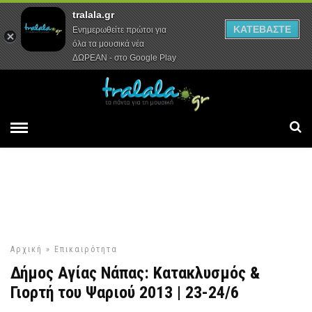
tralala.gr
Αρχική
Συνεντεύξεις
Ρεπορτάζ
ΚΑΤΕΒΑΣΤΕ
Ενημερωθείτε πρώτοι για
όλα τα μουσικά νέα
ΔΩΡΕΑΝ - στο Google Play
Αρχική
»
Επικαιρότητα
Δήμος Αγίας Νάπας: Κατακλυσμός &
Γιορτή του Ψαριού 2013 | 23-24/6