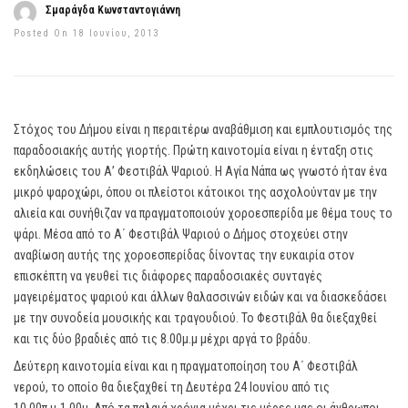
Σμαράγδα Κωνσταντογιάννη
Posted On 18 Ιουνίου, 2013
Στόχος του Δήμου είναι η περαιτέρω αναβάθμιση και εμπλουτισμός της
παραδοσιακής αυτής γιορτής. Πρώτη καινοτομία είναι η ένταξη στις
εκδηλώσεις του Α’ Φεστιβάλ Ψαριού. Η Αγία Νάπα ως γνωστό ήταν ένα
μικρό ψαροχώρι, όπου οι πλείστοι κάτοικοι της ασχολούνταν με την
αλιεία και συνήθιζαν να πραγματοποιούν χοροεσπερίδα με θέμα τους το
ψάρι. Μέσα από το Α΄ Φεστιβάλ Ψαριού ο Δήμος στοχεύει στην
αναβίωση αυτής της χοροεσπερίδας δίνοντας την ευκαιρία στον
επισκέπτη να γευθεί τις διάφορες παραδοσιακές συνταγές
μαγειρέματος ψαριού και άλλων θαλασσινών ειδών και να διασκεδάσει
με την συνοδεία μουσικής και τραγουδιού. Το Φεστιβάλ θα διεξαχθεί
και τις δύο βραδιές από τις 8.00μ.μ μέχρι αργά το βράδυ.
Δεύτερη καινοτομία είναι και η πραγματοποίηση του Α΄ Φεστιβάλ
νερού, το οποίο θα διεξαχθεί τη Δευτέρα 24 Ιουνίου από τις