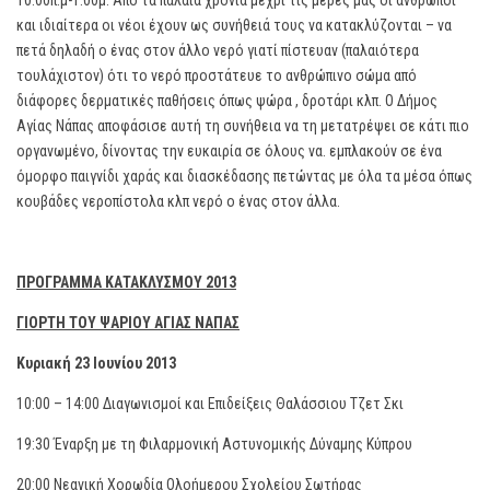
10.00π.μ-1.00μ. Από τα παλαιά χρόνια μέχρι τις μέρες μας οι άνθρωποι
και ιδιαίτερα οι νέοι έχουν ως συνήθειά τους να κατακλύζονται – να
πετά δηλαδή ο ένας στον άλλο νερό γιατί πίστευαν (παλαιότερα
τουλάχιστον) ότι το νερό προστάτευε το ανθρώπινο σώμα από
διάφορες δερματικές παθήσεις όπως ψώρα , δροτάρι κλπ. Ο Δήμος
Αγίας Νάπας αποφάσισε αυτή τη συνήθεια να τη μετατρέψει σε κάτι πιο
οργανωμένο, δίνοντας την ευκαιρία σε όλους να. εμπλακούν σε ένα
όμορφο παιγνίδι χαράς και διασκέδασης πετώντας με όλα τα μέσα όπως
κουβάδες νεροπίστολα κλπ νερό ο ένας στον άλλα.
ΠΡΟΓΡΑΜΜΑ ΚΑΤΑΚΛΥΣΜΟΥ 2013
ΓΙΟΡΤΗ ΤΟΥ ΨΑΡΙΟΥ ΑΓΙΑΣ ΝΑΠΑΣ
Κυριακή 23 Ιουνίου 2013
10:00 – 14:00 Διαγωνισμοί και Επιδείξεις Θαλάσσιου Τζετ Σκι
19:30 Έναρξη με τη Φιλαρμονική Αστυνομικής Δύναμης Κύπρου
20:00 Νεανική Χορωδία Ολοήμερου Σχολείου Σωτήρας