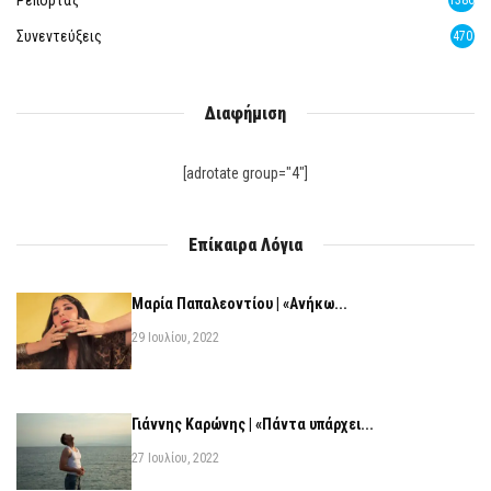
Συνεντεύξεις
470
Διαφήμιση
[adrotate group="4"]
Επίκαιρα Λόγια
Μαρία Παπαλεοντίου | «Ανήκω...
29 Ιουλίου, 2022
Γιάννης Καρώνης | «Πάντα υπάρχει...
27 Ιουλίου, 2022