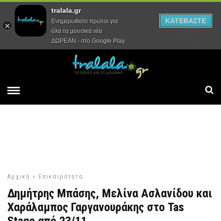
tralala.gr
Αρχική
Συνεντεύξεις
Ρεπορτάζ
ΚΑΤΕΒΑΣΤΕ
Ενημερωθείτε πρώτοι για
όλα τα μουσικά νέα
ΔΩΡΕΑΝ - στο Google Play
Αρχική
»
Επικαιρότητα
Δημήτρης Μπάσης, Μελίνα Ασλανίδου και
Χαράλαμπος Γαργανουράκης στο Tas