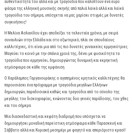
αυθεντικότητά του αλλά και με τραγούδια που καλύπτουν ένα ευρύ
φάσμα της ελληνική μουσικής σκηνής από παλιά λαϊκά αλλά και λαϊκά
τραγούδια του σήμερα, υπόσχεται να μας χαρίσει στιγμές με δυνατές
συγκινήσεις!
Η Μελίνα Ασλανίδου έχει αποδείξει τα τελευταία χρόνια, με σειρά
συναυλιών στην Ελλάδα και στο εξωτερικό, πλάι σε σπουδαίους
καλλιτέχνες, ότι είναι μια από τις πιο δυνατές γυναικείες ερμηνεύτριες.
Μαγεύει το κοινό με την σπάνια χροιά της, δένει με φυσικότητα τα
τραγούδια που ερμηνεύει, δημιουργώντας δυναμική και εκρηκτική
ατμόσφαιρα σε κάθε της εμφάνιση.
Ο Χαράλαμπος Γαργανουράκης ο αγαπημένος κρητικός καλλιτέχνης θα
παρουσιάσει ένα πρόγραμμα με τραγούδια μεγάλων Ελλήνων
δημιουργών, παραδοσιακά καθώς και τραγούδια από το σύνολο της
μεγάλης του δισκογραφίας, ενώνοντας δυο γενιές παράδοσης, του χθες
και του σήμερα.
Μια διασκεδαστική και κεφάτη διαδρομή που υπόσχεται να
δημιουργήσει μοναδική παρεϊστικη ατμόσφαιρα κάθε Παρασκευή και
Σάββατο αλλά και Κυριακή μεσημέρι με φαγητό και απεριόριστο κρασί!