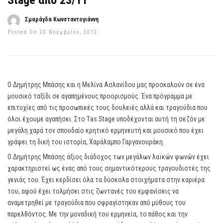
Stage από 23/11
Σμαράγδα Κωνσταντογιάννη
Posted On 20 Νοεμβρίου, 2012
Ο Δημήτρης Μπάσης και η Μελίνα Ασλανίδου μας προσκαλούν σε ένα
μουσικό ταξίδι σε αγαπημένους προορισμούς. Ένα πρόγραμμα με
επιτυχίες από τις προσωπικές τους δουλειές αλλά και τραγούδια που
όλοι έχουμε αγαπήσει. Στο Τas Stage υποδέχονται αυτή τη σεζόν με
μεγάλη χαρά τον σπουδαίο κρητικό ερμηνευτή και μουσικό που έχει
γράψει τη δική του ιστορία, Χαράλαμπο Γαργανουράκη.
Ο Δημήτρης Μπάσης άξιος διάδοχος των μεγάλων λαϊκών φωνών έχει
χαρακτηριστεί ως ένας από τους σημαντικότερους τραγουδιστές της
γενιάς του. Έχει κερδίσει όλα τα δύσκολα στοιχήματα στην καριέρα
του, αφού έχει τολμήσει στις ζωντανές του εμφανίσεις να
αναμετρηθεί με τραγούδια που σφραγίστηκαν από μύθους του
παρελθόντος. Με την μοναδική του ερμηνεία, το πάθος και την